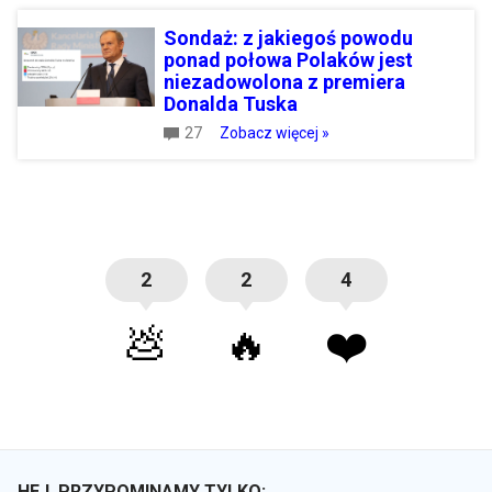
Sondaż: z jakiegoś powodu
ponad połowa Polaków jest
niezadowolona z premiera
Donalda Tuska
27
Zobacz więcej »
2
2
4
💩
🔥
❤️
HEJ, PRZYPOMINAMY TYLKO: