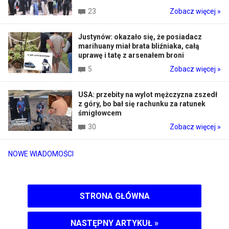
23
Zobacz więcej »
Justynów: okazało się, że posiadacz
marihuany miał brata bliźniaka, całą
uprawę i tatę z arsenałem broni
5
Zobacz więcej »
USA: przebity na wylot mężczyzna zszedł
z góry, bo bał się rachunku za ratunek
śmigłowcem
30
Zobacz więcej »
NOWE WIADOMOŚCI
STRONA GŁÓWNA
NASTĘPNY ARTYKUŁ
»