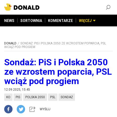
ZAŁÓŻ KONTO
©
2026
DONALD.PL
Wszelkie prawa zastrzeżone
NEWS
SORTOWNIA
KOMENTARZE
WIĘCEJ
DONALD
SONDAŻ: PIS I POLSKA 2050 ZE WZROSTEM POPARCIA, PSL
WCIĄŻ POD PROGIEM
Sondaż: PiS i Polska 2050
ze wzrostem poparcia, PSL
wciąż pod progiem
12.09.2025, 15:45
KO
PIS
POLSKA 2050
PSL
SONDAŻ
WYŚLIJ