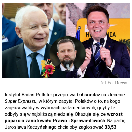
fot. East News
Instytut Badań Pollster przeprowadził
sondaż
na zlecenie
Super Expressu
, w którym zapytał Polaków o to, na kogo
zagłosowaliby w wyborach parlamentarnych, gdyby te
odbyły się w najbliższą niedzielę. Okazuje się, że
wzrost
poparcia zanotowało Prawo i Sprawiedliwość
. Na partię
Jarosława Kaczyńskiego chciałoby zagłosować
33,53