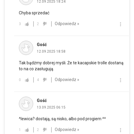
12.09.2025 18:24
Chyba sprzedać
Odpowiedz »
3
2
Gość
12.09.2025 18:58
Tak bądźmy dobrej myśli. Że te kacapskie trolle dostaną
to na co zasługują.
Odpowiedz »
0
4
Gość
13.09.2025 06:15
^lewica? dostają, są nisko, albo pod progiem ^^
Odpowiedz »
1
2