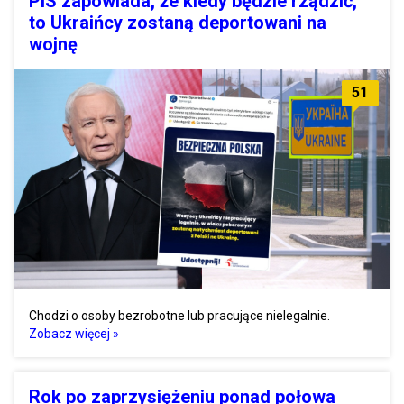
PiS zapowiada, że kiedy będzie rządzić,
to Ukraińcy zostaną deportowani na
wojnę
51
Chodzi o osoby bezrobotne lub pracujące nielegalnie.
Zobacz więcej »
Rok po zaprzysiężeniu ponad połowa