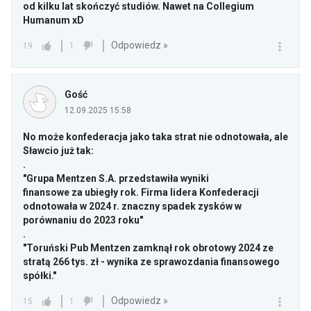
od kilku lat skończyć studiów. Nawet na Collegium
Humanum xD
Odpowiedz »
19
1
Gość
12.09.2025 15:58
No może konfederacja jako taka strat nie odnotowała, ale
Sławcio już tak:
.
"Grupa Mentzen S.A. przedstawiła wyniki
finansowe za ubiegły rok. Firma lidera Konfederacji
odnotowała w 2024 r. znaczny spadek zysków w
porównaniu do 2023 roku"
.
"Toruński Pub Mentzen zamknął rok obrotowy 2024 ze
stratą 266 tys. zł - wynika ze sprawozdania finansowego
spółki."
Odpowiedz »
15
1