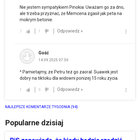
Nie jestem sympatykiem Pinokia. Uważam go za dno,
ale trzeba przyznać, że Memcena zgasił jak peta na
mokrym betonie.
Odpowiedz »
7
1
Gość
14.09.2025 07:50
^ Pamietajmy, ze Petru tez go zaoral. Suawek jest
dobry na tiktoku dla widowni ponizej 15 roku zycia.
Odpowiedz »
1
0
NAJLEPSZE KOMENTARZE TYGODNIA
(94)
Popularne dzisiaj