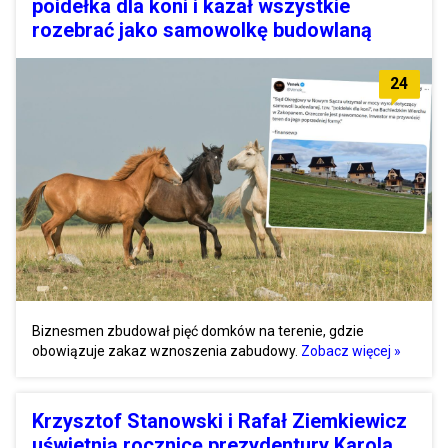
poidełka dla koni i kazał wszystkie
rozebrać jako samowolkę budowlaną
24
Biznesmen zbudował pięć domków na terenie, gdzie
obowiązuje zakaz wznoszenia zabudowy.
Zobacz więcej »
Krzysztof Stanowski i Rafał Ziemkiewicz
uświetnią rocznicę prezydentury Karola