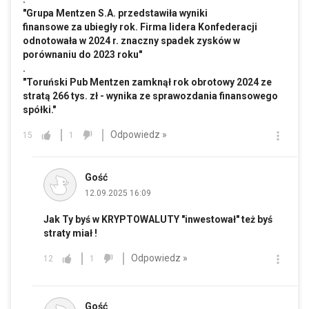
"Grupa Mentzen S.A. przedstawiła wyniki
finansowe za ubiegły rok. Firma lidera Konfederacji
odnotowała w 2024 r. znaczny spadek zysków w
porównaniu do 2023 roku"
.
"Toruński Pub Mentzen zamknął rok obrotowy 2024 ze
stratą 266 tys. zł - wynika ze sprawozdania finansowego
spółki."
Odpowiedz »
15
1
Gość
12.09.2025 16:09
Jak Ty byś w KRYPTOWALUTY "inwestował" też byś
straty miał !
Odpowiedz »
12
1
Gość