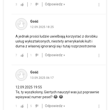
Odpowiedz »
3
7
Gość
12.09.2025 18:25
A jednak prości ludzie uwielbiają korzystać z dorobku
usług wykształconych, niestety amerykański kult i
duma z własnej ignorancji się i tutaj rozprzestrzenia
Odpowiedz »
7
1
Gość
13.09.2025 06:17
12.09.2025 19:55
Te, ty wyszkolony, Giertych nauczył was już poprawnie
😂
😂
wpisywać numer pesel?
Odpowiedz »
1
5