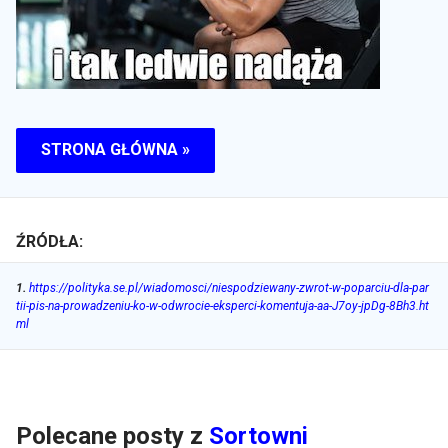
STRONA GŁÓWNA »
ŹRÓDŁA:
1
.
https://polityka.se.pl/wiadomosci/niespodziewany-zwrot-w-poparciu-dla-par
tii-pis-na-prowadzeniu-ko-w-odwrocie-eksperci-komentuja-aa-J7oy-jpDg-8Bh3.ht
ml
Polecane posty z
Sortowni