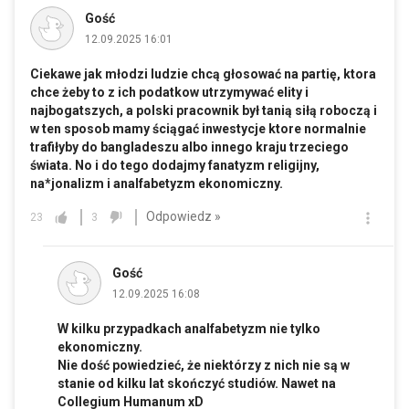
Gość
12.09.2025 16:01
Ciekawe jak młodzi ludzie chcą głosować na partię, ktora
chce żeby to z ich podatkow utrzymywać elity i
najbogatszych, a polski pracownik był tanią siłą roboczą i
w ten sposob mamy ściągać inwestycje ktore normalnie
trafiłyby do bangladeszu albo innego kraju trzeciego
świata. No i do tego dodajmy fanatyzm religijny,
na*jonalizm i analfabetyzm ekonomiczny.
Odpowiedz »
23
3
Gość
12.09.2025 16:08
W kilku przypadkach analfabetyzm nie tylko
ekonomiczny.
Nie dość powiedzieć, że niektórzy z nich nie są w
stanie od kilku lat skończyć studiów. Nawet na
Collegium Humanum xD