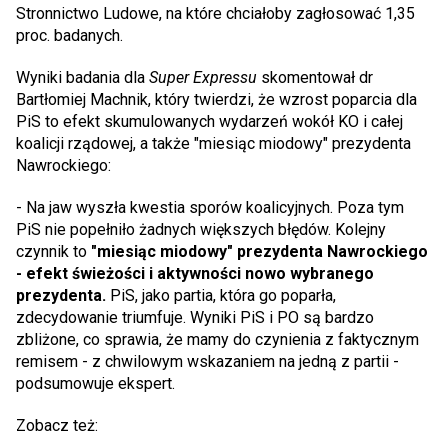
Stronnictwo Ludowe, na które chciałoby zagłosować 1,35
proc. badanych.
Wyniki badania dla
Super Expressu
skomentował dr
Bartłomiej Machnik, który twierdzi, że wzrost poparcia dla
PiS to efekt skumulowanych wydarzeń wokół KO i całej
koalicji rządowej, a także "miesiąc miodowy" prezydenta
Nawrockiego:
- Na jaw wyszła kwestia sporów koalicyjnych. Poza tym
PiS nie popełniło żadnych większych błędów. Kolejny
czynnik to
"miesiąc miodowy" prezydenta Nawrockiego
- efekt świeżości i aktywności nowo wybranego
prezydenta.
PiS, jako partia, która go poparła,
zdecydowanie triumfuje. Wyniki PiS i PO są bardzo
zbliżone, co sprawia, że mamy do czynienia z faktycznym
remisem - z chwilowym wskazaniem na jedną z partii -
podsumowuje ekspert.
Zobacz też: