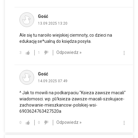
Gość
13.09.2025 13:20
Ale się tu naroiło wiejskiej ciemnoty, co dzieci na
edukację se*ualną do księdza posyła.
Odpowiedz »
3
1
Gość
14.09.2025 07:49
^ Jak to mowili na podkarpaciu "Ksieza zawsze macali"
wiadomosci. wp. pl/ksieza-zawsze-macali-szokujace-
zachowanie-mieszkancow-polskiej-wsi-
6903624763427520a
Odpowiedz »
0
0