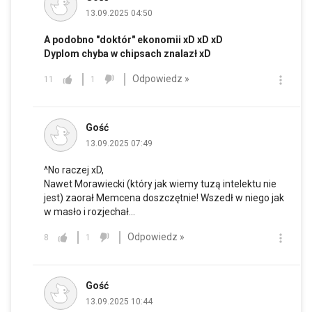
13.09.2025 04:50
A podobno "doktór" ekonomii xD xD xD
Dyplom chyba w chipsach znalazł xD
Odpowiedz »
11
1
Gość
13.09.2025 07:49
^No raczej xD,
Nawet Morawiecki (który jak wiemy tuzą intelektu nie
jest) zaorał Memcena doszczętnie! Wszedł w niego jak
w masło i rozjechał...
Odpowiedz »
8
1
Gość
13.09.2025 10:44