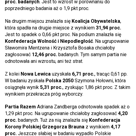
proc. badanych
. Jest to wzrost w porównaniu do
poprzedniego badania aż o 1,9 pkt proc.
Na drugim miejscu znalazła się
Koalicja Obywatelska
,
która spadła na drugie miejsce z wynikiem
31,94 proc.
Jest to spadek o 0,66 pkt proc. Na podium znalazła się
Konfederacja Wolność i Niepodległość
. Na ugrupowanie
Sławomira Mentzena i Krzysztofa Bosaka chciałoby
zagłosować
12,46 proc.
badanych. Tym samym partia nie
odnotowała ani wzrostu, ani też strat.
Z kolei
Nowa Lewica
uzyskała
6,71 proc.
, tracąc 0,61 pp.
W badaniu zyskała
Polska 2050
Szymona Hołowni, która
osiągnęła wynik
5,31 proc.
, zyskując 1,86 pkt proc. Z takim
wynikiem przekracza próg wyborczy.
Partia Razem
Adriana Zandberga odnotowała spadek aż o
1,29 pkt proc. Na ugrupowanie chciałoby zagłosować
4,20
proc.
badanych. Tuż za nią znalazła się
Konfederacja
Korony Polskiej Grzegorza Brauna
z wynikiem
4,17
proc.
Jeszcze słabiej w badaniu wypadło Polskie