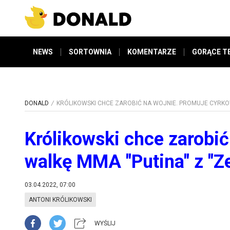
NEWS
SORTOWNIA
KOMENTARZE
GORĄCE T
DONALD
KRÓLIKOWSKI CHCE ZAROBIĆ NA WOJNIE. PROMUJE CYRKOW
Królikowski chce zarobi
walkę MMA "Putina" z "Z
03.04.2022, 07:00
ANTONI KRÓLIKOWSKI
WYŚLIJ