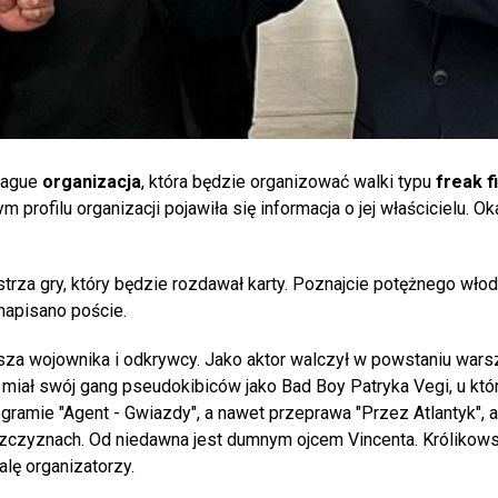
eague
organizacja
, która będzie organizować walki typu
freak f
nym profilu organizacji pojawiła się informacja o jej właścicielu. Ok
rza gry, który będzie rozdawał karty. Poznajcie potężnego wło
 napisano poście.
sza wojownika i odkrywcy. Jako aktor walczył w powstaniu war
et miał swój gang pseudokibiców jako Bad Boy Patryka Vegi, u któ
amie "Agent - Gwiazdy", a nawet przeprawa "Przez Atlantyk", a
aszczyznach. Od niedawna jest dumnym ojcem Vincenta. Królikows
alę organizatorzy.