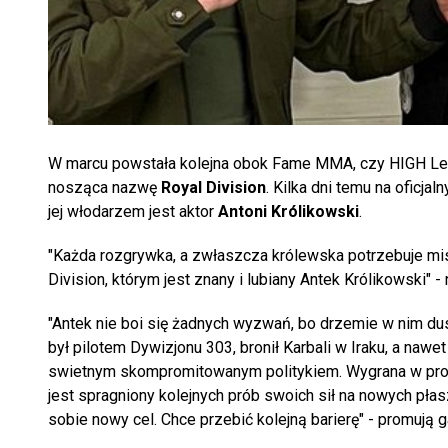
W marcu powstała kolejna obok Fame MMA, czy HIGH L
nosząca nazwę
Royal Division
. Kilka dni temu na oficjal
jej włodarzem jest aktor
Antoni Królikowski
.
"Każda rozgrywka, a zwłaszcza królewska potrzebuje mist
Division, którym jest znany i lubiany Antek Królikowski" -
"Antek nie boi się żadnych wyzwań, bo drzemie w nim du
był pilotem Dywizjonu 303, bronił Karbali w Iraku, a naw
swietnym skompromitowanym politykiem. Wygrana w progr
jest spragniony kolejnych prób swoich sił na nowych pł
sobie nowy cel. Chce przebić kolejną barierę" - promują g