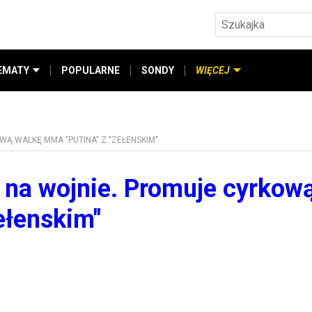
EMATY
POPULARNE
SONDY
WIĘCEJ
Ą WALKĘ MMA "PUTINA" Z "ZEŁENSKIM"
ć na wojnie. Promuje cyrkow
ełenskim"