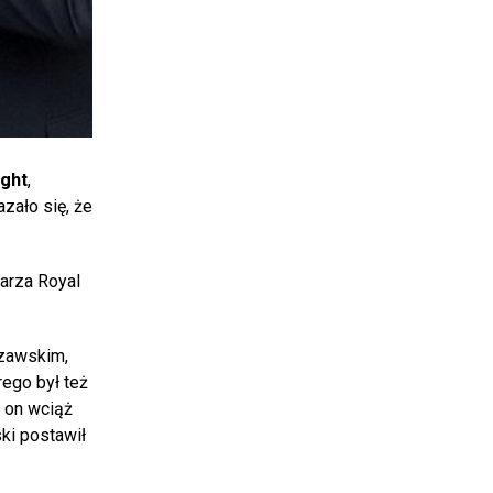
ight
,
azało się, że
darza Royal
szawskim,
rego był też
 on wciąż
ki postawił