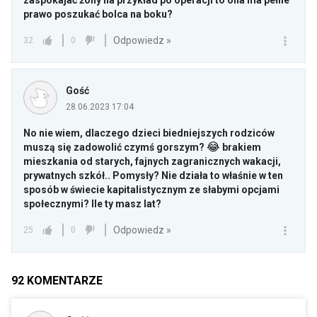
zaspokajać żony na przykład po operacji to ona ma pełne
prawo poszukać bolca na boku?
Odpowiedz »
32
0
Gość
28.06.2023 17:04
No nie wiem, dlaczego dzieci biedniejszych rodziców
😂
muszą się zadowolić czymś gorszym?
brakiem
mieszkania od starych, fajnych zagranicznych wakacji,
prywatnych szkół.. Pomysły? Nie działa to właśnie w ten
sposób w świecie kapitalistycznym ze słabymi opcjami
społecznymi? Ile ty masz lat?
Odpowiedz »
25
0
92
KOMENTARZE