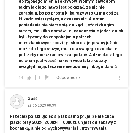
dostępnego mienia i aktywów. Wolnym zawodom
takim jak jego łatwo jest pokazać, ze nic nie
zarabiają, bo po prostu kilka razy w roku ma coś za
kilkadziesiąt tysięcy, a czasem nic. Ale stan
posiadania nie bierze się z nikąd - jeździ drogim
autem, ma kilka domów - a jednocześnie jeden z nich
był używany do zaspokajania potrzeb
mieszkaniowych rodziny i skoro z jego winy już nie
może do tego służyć, musi dla swojego dziecka te
potrzeby mieszkaniowe zaspokoić. A dziecko z tego
co wiem jest wcześniakiem wiec takie koszty
uwzględniając leczenie nie powinny nikogo dziwić
Odpowiedz »
14
1
Gość
29.06.2023 08:39
Przecież polski 0jciec się tak samo pruje, że nie chce
płacić przy 500zł, 2000zł i 10000zł. 0n jest od zabawy z
kochanką, a nie od wychowywania i utrzymywania.