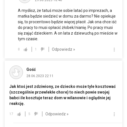
A myślisz, że tatuś może sobie latać po imprezach, a
matka będzie siedzieć w domu za darmo? Nie opiekuje
się, to procentowo będzie więcej płacił. Jak ona chce iść
do pracy to musi opłacić żłobek/nianię. Po pracy musi
się zająć dzieckiem. A on lata z dziewuchą po mieście w
tym czasie.
Odpowiedz »
8
1
Gość
28.06.2023 22:11
Jak ktoś jest zdziwiony, ze dziecko może tyle kosztować
(szczególnie przewlekłe chore) to niech powie swojej
babci ile kosztuje teraz dom w wilanowie i oglądnie jej
reakcję.
Odpowiedz »
17
5