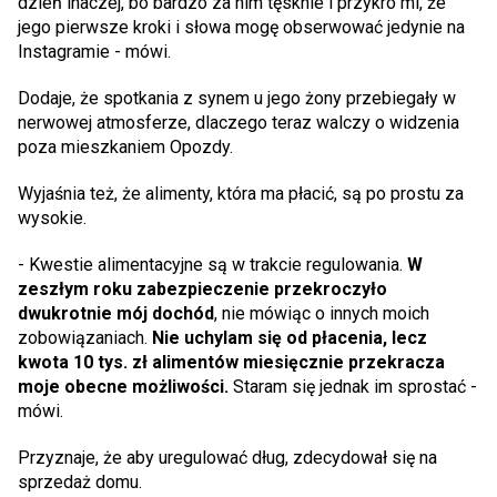
dzień inaczej, bo bardzo za nim tęsknie i przykro mi, że
jego pierwsze kroki i słowa mogę obserwować jedynie na
Instagramie - mówi.
Dodaje, że spotkania z synem u jego żony przebiegały w
nerwowej atmosferze, dlaczego teraz walczy o widzenia
poza mieszkaniem Opozdy.
Wyjaśnia też, że alimenty, która ma płacić, są po prostu za
wysokie.
- Kwestie alimentacyjne są w trakcie regulowania.
W
zeszłym roku zabezpieczenie przekroczyło
dwukrotnie mój dochód
, nie mówiąc o innych moich
zobowiązaniach.
Nie uchylam się od płacenia, lecz
kwota 10 tys. zł alimentów miesięcznie przekracza
moje obecne możliwości.
Staram się jednak im sprostać -
mówi.
Przyznaje, że aby uregulować dług, zdecydował się na
sprzedaż domu.