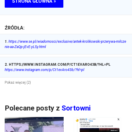
STRONA GŁÓWNA »
ŹRÓDŁA:
1
.
https://www.se.pl/wiadomosci/exclusive/antek-krolikowski-przerywa-milcze
nie-aa-ZaQp-jEvE-yLSy.html
2
.
HTTPS://WWW.INSTAGRAM.COM/P/CT1EVARO43B/?HL=PL
https://www.instagram.com/p/Ct1evAro43b/?hl=pl
Pokaż więcej (2)
Polecane posty z
Sortowni