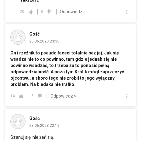
Taki żart.
Odpowiedz »
20
0
Gość
28.06.2023 23:30
On i rzeźnik to pseudo faceci totalnie bez jaj. Jak się
wsadza nie to co powinno, tam gdzie jednak się nie
powinno wsadzać, to trzeba za to ponosić pełną
odpowiedzialność. A poza tym Królik mógł zaprzeczyć
ojcostwu, a skoro tego nie zrobił to jego wyłączny
problem. Na biedaka nie trafiło.
Odpowiedz »
14
5
Gość
28.06.2023 22:19
Szanuj się, nie żeń się.