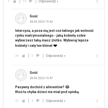
Odpowiedz »
7
14
Gość
28.06.2023 19:42
Intercyza, a poza nią jest coś takiego jak wolność
rynku matrymonialnego - jaką kobietę sobie
wybierzesz taką masz złotko. Wybieraj lepsze
❤️
kobiety i cały ten klimat
Odpowiedz »
26
3
Gość
28.06.2023 19:47
😂
Pasywny dochód z alimentów?
Ktoś tu chyba dzieci nie miał pod opieką.
Odpowiedz »
23
4