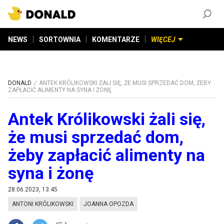
ZAŁÓŻ KONTO
©
2026
DONALD.PL
Wszelkie prawa zastrzeżone
NEWS
SORTOWNIA
KOMENTARZE
WIĘCEJ
DONALD
ANTEK KRÓLIKOWSKI ŻALI SIĘ, ŻE MUSI SPRZEDAĆ DOM, ŻEBY
ZAPŁACIĆ ALIMENTY NA SYNA I ŻONĘ
Antek Królikowski żali się,
że musi sprzedać dom,
żeby zapłacić alimenty na
syna i żonę
28.06.2023, 13:45
ANTONI KRÓLIKOWSKI
JOANNA OPOZDA