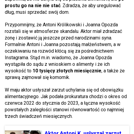
prostu go na nie nie stać
. Zdradza, że aby uregulować
dług, musi sprzedać swój dom.
Przypomnijmy, że Antoni Królikowski i Joanna Opozda
rozstali się w atmosferze skandalu. Aktor miał zdradzać
żonę i zostawić ją jeszcze przed narodzinami syna.
Formalnie Antoni i Joanna pozostają małżeństwem, a w
oczekiwaniu na rozwód kłócą się za pośrednictwem
Instagrama. Stąd m.in. wiadomo, że Joanna Opozda
wystąpiła do sądu z wnioskiem o alimenty i że ich
wysokość to
10 tysięcy złotych miesięcznie
, a także że
sprawą zajmował się komornik.
W maju aktor usłyszał zarzut uchylania się od obowiązku
alimentacyjnego. Jak podała prokuratura chodzi o okres od
czerwca 2022 do stycznia do 2023, a łączna wysokość
powstałych zaległości stanowi równowartość co najmniej
trzech świadczeń miesięcznych.
Aktor Antoni K. usłyszał zarzut