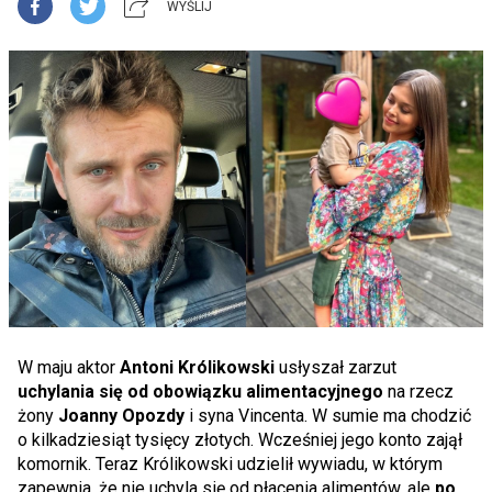
WYŚLIJ
W maju aktor
Antoni Królikowski
usłyszał zarzut
uchylania się od obowiązku alimentacyjnego
na rzecz
żony
Joanny Opozdy
i syna Vincenta. W sumie ma chodzić
o kilkadziesiąt tysięcy złotych. Wcześniej jego konto zajął
komornik. Teraz Królikowski udzielił wywiadu, w którym
zapewnia, że nie uchyla się od płacenia alimentów, ale
po