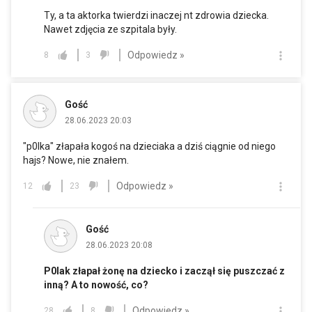
Ty, a ta aktorka twierdzi inaczej nt zdrowia dziecka.
Nawet zdjęcia ze szpitala były.
Odpowiedz »
8
3
Gość
28.06.2023 20:03
"p0lka" złapała kogoś na dzieciaka a dziś ciągnie od niego
hajs? Nowe, nie znałem.
Odpowiedz »
12
23
Gość
28.06.2023 20:08
P0lak złapał żonę na dziecko i zaczął się puszczać z
inną? A to nowość, co?
Odpowiedz »
28
8