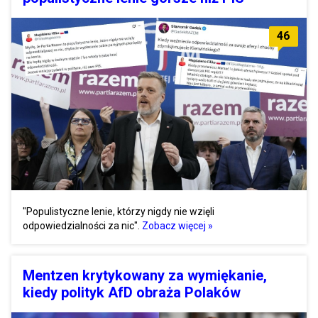
46
"Populistyczne lenie, którzy nigdy nie wzięli
odpowiedzialności za nic".
Zobacz więcej »
Mentzen krytykowany za wymiękanie,
kiedy polityk AfD obraża Polaków