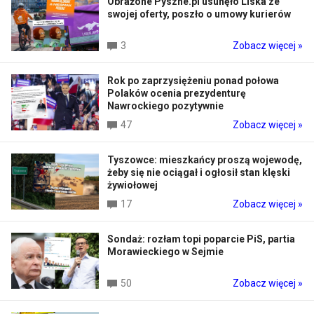
Obrażone Pyszne.pl usunęło Liska ze
swojej oferty, poszło o umowy kurierów
3
Zobacz więcej »
Rok po zaprzysiężeniu ponad połowa
Polaków ocenia prezydenturę
Nawrockiego pozytywnie
47
Zobacz więcej »
Tyszowce: mieszkańcy proszą wojewodę,
żeby się nie ociągał i ogłosił stan klęski
żywiołowej
17
Zobacz więcej »
Sondaż: rozłam topi poparcie PiS, partia
Morawieckiego w Sejmie
50
Zobacz więcej »