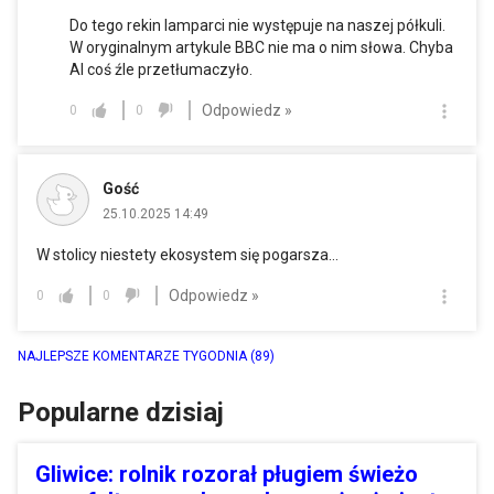
Do tego rekin lamparci nie występuje na naszej półkuli.
W oryginalnym artykule BBC nie ma o nim słowa. Chyba
AI coś źle przetłumaczyło.
Odpowiedz »
0
0
Gość
25.10.2025 14:49
W stolicy niestety ekosystem się pogarsza…
Odpowiedz »
0
0
NAJLEPSZE KOMENTARZE TYGODNIA
(89)
Popularne dzisiaj
Gliwice: rolnik rozorał pługiem świeżo