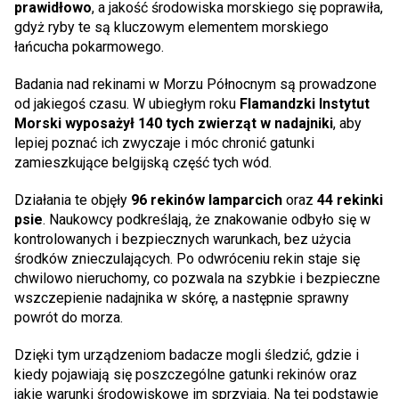
prawidłowo
, a jakość środowiska morskiego się poprawiła,
gdyż ryby te są kluczowym elementem morskiego
łańcucha pokarmowego.
Badania nad rekinami w Morzu Północnym są prowadzone
od jakiegoś czasu. W ubiegłym roku
Flamandzki Instytut
Morski wyposażył 140 tych zwierząt w nadajniki
, aby
lepiej poznać ich zwyczaje i móc chronić gatunki
zamieszkujące belgijską część tych wód.
Działania te objęły
96 rekinów lamparcich
oraz
44 rekinki
psie
. Naukowcy podkreślają, że znakowanie odbyło się w
kontrolowanych i bezpiecznych warunkach, bez użycia
środków znieczulających. Po odwróceniu rekin staje się
chwilowo nieruchomy, co pozwala na szybkie i bezpieczne
wszczepienie nadajnika w skórę, a następnie sprawny
powrót do morza.
Dzięki tym urządzeniom badacze mogli śledzić, gdzie i
kiedy pojawiają się poszczególne gatunki rekinów oraz
jakie warunki środowiskowe im sprzyjają. Na tej podstawie