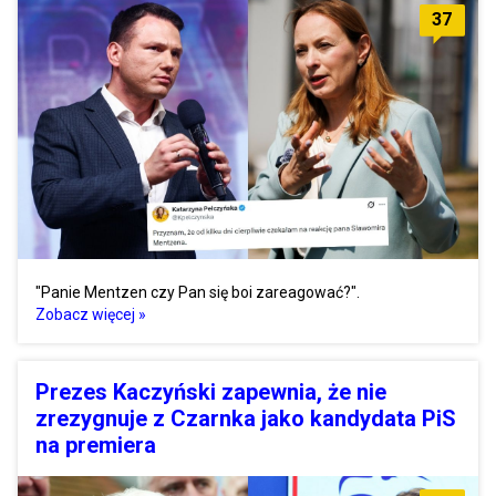
37
"Panie Mentzen czy Pan się boi zareagować?".
Zobacz więcej »
Prezes Kaczyński zapewnia, że nie
zrezygnuje z Czarnka jako kandydata PiS
na premiera