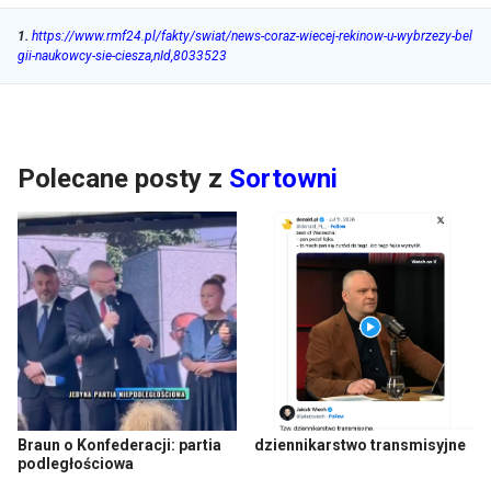
1
.
https://www.rmf24.pl/fakty/swiat/news-coraz-wiecej-rekinow-u-wybrzezy-bel
gii-naukowcy-sie-ciesza,nId,8033523
Polecane posty z
Sortowni
Braun o Konfederacji: partia
dziennikarstwo transmisyjne
podległościowa