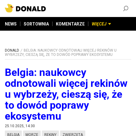
ZAŁÓŻ KONTO
©
2026
DONALD.PL
Wszelkie prawa zastrzeżone
NEWS
SORTOWNIA
KOMENTARZE
WIĘCEJ
DONALD
BELGIA: NAUKOWCY ODNOTOWALI WIĘCEJ REKINÓW U
WYBRZEŻY, CIESZĄ SIĘ, ŻE TO DOWÓD POPRAWY EKOSYSTEMU
Belgia: naukowcy
odnotowali więcej rekinów
u wybrzeży, cieszą się, że
to dowód poprawy
ekosystemu
25.10.2025, 14:30
BELGIA
MORZE
REKINY
ZWIERZĘTA