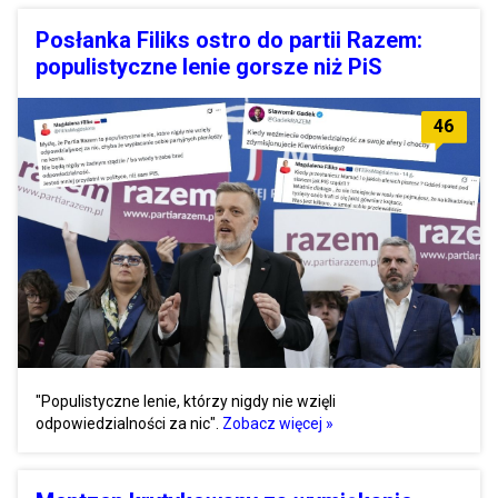
Posłanka Filiks ostro do partii Razem:
populistyczne lenie gorsze niż PiS
46
"Populistyczne lenie, którzy nigdy nie wzięli
odpowiedzialności za nic".
Zobacz więcej »