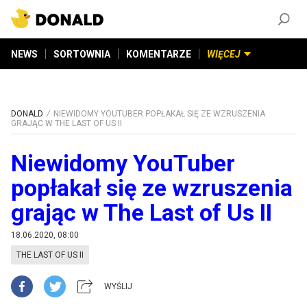
ZAŁÓŻ KONTO
©
2026
DONALD.PL
Wszelkie prawa zastrzeżone
NEWS
SORTOWNIA
KOMENTARZE
WIĘCEJ
DONALD
NIEWIDOMY YOUTUBER POPŁAKAŁ SIĘ ZE WZRUSZENIA
GRAJĄC W THE LAST OF US II
Niewidomy YouTuber
popłakał się ze wzruszenia
grając w The Last of Us II
18.06.2020, 08:00
THE LAST OF US II
WYŚLIJ