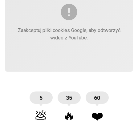
Zaakceptuj pliki cookies Google, aby odtworzyć
wideo z YouTube.
5
35
60
💩
🔥
❤️