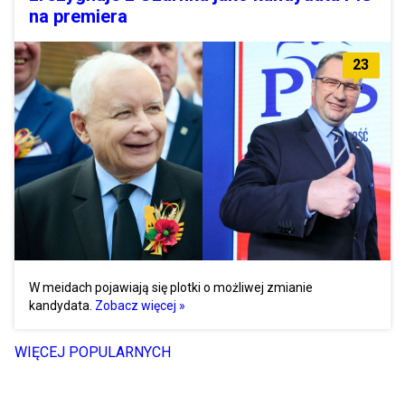
na premiera
23
W meidach pojawiają się plotki o możliwej zmianie
kandydata.
Zobacz więcej »
WIĘCEJ POPULARNYCH