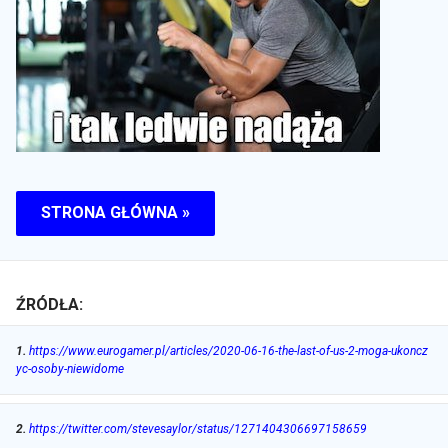
STRONA GŁÓWNA »
ŹRÓDŁA:
1
.
https://www.eurogamer.pl/articles/2020-06-16-the-last-of-us-2-moga-ukoncz
yc-osoby-niewidome
2
.
https://twitter.com/stevesaylor/status/1271404306697158659