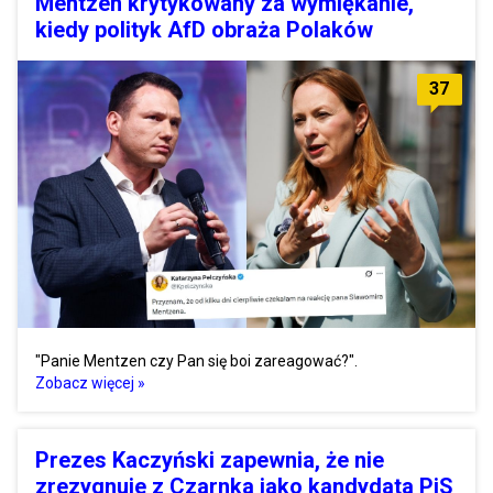
Mentzen krytykowany za wymiękanie,
kiedy polityk AfD obraża Polaków
37
"Panie Mentzen czy Pan się boi zareagować?".
Zobacz więcej »
Prezes Kaczyński zapewnia, że nie
zrezygnuje z Czarnka jako kandydata PiS