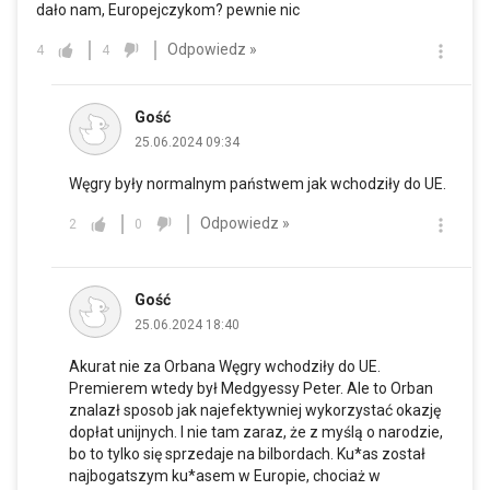
dało nam, Europejczykom? pewnie nic
Odpowiedz »
4
4
Gość
25.06.2024 09:34
Węgry były normalnym państwem jak wchodziły do UE.
Odpowiedz »
2
0
Gość
25.06.2024 18:40
Akurat nie za Orbana Węgry wchodziły do UE.
Premierem wtedy był Medgyessy Peter. Ale to Orban
znalazł sposob jak najefektywniej wykorzystać okazję
dopłat unijnych. I nie tam zaraz, że z myślą o narodzie,
bo to tylko się sprzedaje na bilbordach. Ku*as został
najbogatszym ku*asem w Europie, chociaż w