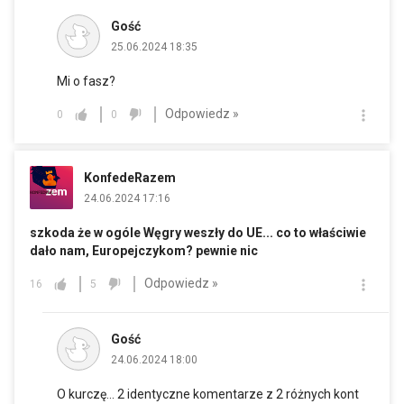
Gość
25.06.2024 18:35
Mi o fasz?
Odpowiedz »
0
0
KonfedeRazem
24.06.2024 17:16
szkoda że w ogóle Węgry weszły do UE... co to właściwie
dało nam, Europejczykom? pewnie nic
Odpowiedz »
16
5
Gość
24.06.2024 18:00
O kurczę... 2 identyczne komentarze z 2 różnych kont