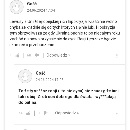
Gość
24.06.2024 17:04
Lewusy z Unii Giejropejskiej i ich hipokryzja. Kraść nie wolno
chyba że kradnie się od tych których się nie lubi. Hipokryzja
tym obrzydliwsza że gdy Ukraina padnie to po niecałym roku
zachód na nowo przyssie się do cyca Rosji i jeszcze będzie
skamleć o przebaczenie.
Odpowiedz »
4
60
Gość
24.06.2024 17:08
To że ty ss**sz rosji (i to nie cyca) nie znaczy, że inni
tak robią. Zrob coś dobrego dla świata i wy***alają
do putina.
Odpowiedz »
74
3