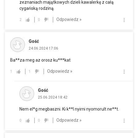
zeznaniach majątkowych dzieli kawalerkę z całą
cygańską rodziną.
Odpowiedz »
2
0
Gość
24.06.2024 17:06
Ba**za meg az orosz ku***kat
Odpowiedz »
1
1
Gość
25.06.2024 18:42
Nem el*g megbaszni. Ki k**l nyirni nyomorult ne**t.
Odpowiedz »
0
0