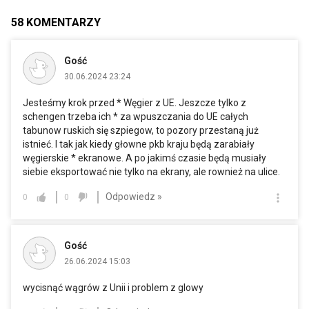
58
KOMENTARZY
Gość
30.06.2024 23:24
Jesteśmy krok przed * Węgier z UE. Jeszcze tylko z
schengen trzeba ich * za wpuszczania do UE całych
tabunow ruskich się szpiegow, to pozory przestaną już
istnieć. I tak jak kiedy głowne pkb kraju będą zarabiały
węgierskie * ekranowe. A po jakimś czasie będą musiały
siebie eksportować nie tylko na ekrany, ale rownież na ulice.
Odpowiedz »
0
0
Gość
26.06.2024 15:03
wycisnąć wągrów z Unii i problem z glowy