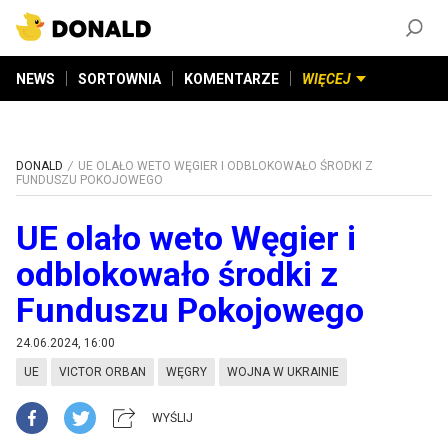
ZAŁÓŻ KONTO
©
2026
DONALD.PL
Wszelkie prawa zastrzeżone
NEWS
SORTOWNIA
KOMENTARZE
WIĘCEJ
DONALD
UE OLAŁO WETO WĘGIER I ODBLOKOWAŁO ŚRODKI Z
FUNDUSZU POKOJOWEGO
UE olało weto Węgier i
odblokowało środki z
Funduszu Pokojowego
24.06.2024, 16:00
UE
VICTOR ORBAN
WĘGRY
WOJNA W UKRAINIE
WYŚLIJ