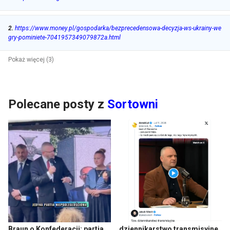
2
.
https://www.money.pl/gospodarka/bezprecedensowa-decyzja-ws-ukrainy-we
gry-pominiete-7041957349079872a.html
Pokaż więcej (3)
Polecane posty z
Sortowni
Braun o Konfederacji: partia
dziennikarstwo transmisyjne