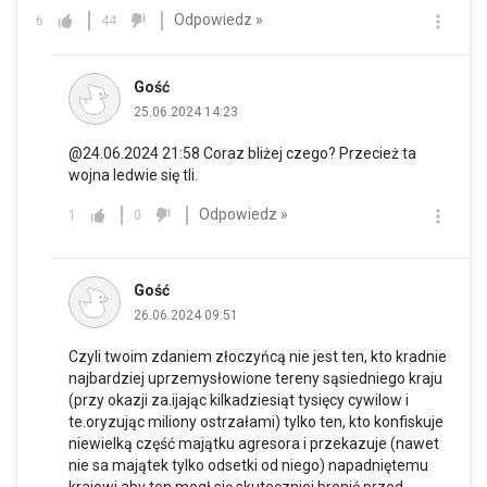
Odpowiedz »
6
44
Gość
25.06.2024 14:23
@24.06.2024 21:58 Coraz bliżej czego? Przecież ta
wojna ledwie się tli.
Odpowiedz »
1
0
Gość
26.06.2024 09:51
Czyli twoim zdaniem złoczyńcą nie jest ten, kto kradnie
najbardziej uprzemysłowione tereny sąsiedniego kraju
(przy okazji za.ijając kilkadziesiąt tysięcy cywilow i
te.oryzując miliony ostrzałami) tylko ten, kto konfiskuje
niewielką część majątku agresora i przekazuje (nawet
nie sa majątek tylko odsetki od niego) napadniętemu
krajowi aby ten mogł się skuteczniej bronić przed