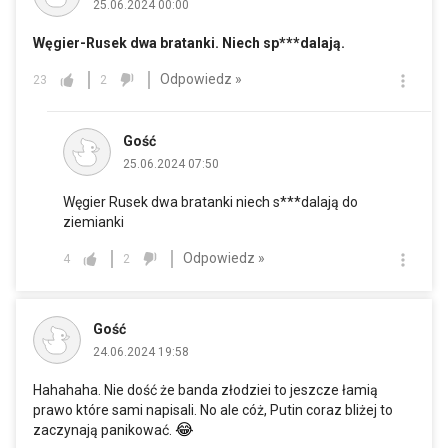
25.06.2024 00:00
Węgier-Rusek dwa bratanki. Niech sp***dalają.
Odpowiedz »
23
2
Gość
25.06.2024 07:50
Węgier Rusek dwa bratanki niech s***dalają do
ziemianki
Odpowiedz »
4
2
Gość
24.06.2024 19:58
Hahahaha. Nie dość że banda złodziei to jeszcze łamią
prawo które sami napisali. No ale cóż, Putin coraz bliżej to
😂
zaczynają panikować.