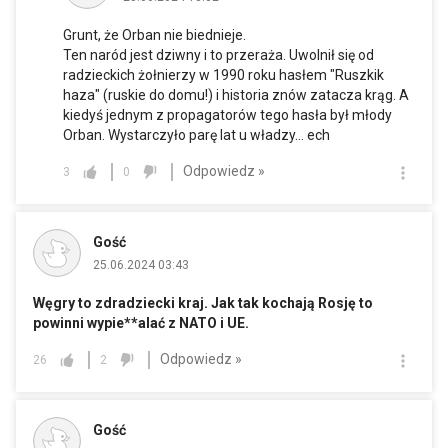
Grunt, że Orban nie biednieje.
Ten naród jest dziwny i to przeraża. Uwolnił się od
radzieckich żołnierzy w 1990 roku hasłem "Ruszkik
haza" (ruskie do domu!) i historia znów zatacza krąg. A
kiedyś jednym z propagatorów tego hasła był młody
Orban. Wystarczyło parę lat u władzy... ech
Odpowiedz »
3
0
Gość
25.06.2024 03:43
Węgry to zdradziecki kraj. Jak tak kochają Rosję to
powinni wypie**alać z NATO i UE.
Odpowiedz »
26
2
Gość