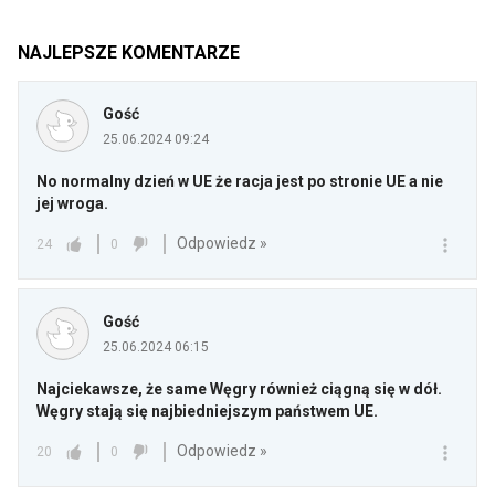
NAJLEPSZE KOMENTARZE
Gość
25.06.2024 09:24
No normalny dzień w UE że racja jest po stronie UE a nie
jej wroga.
Odpowiedz »
24
0
Gość
25.06.2024 06:15
Najciekawsze, że same Węgry również ciągną się w dół.
Węgry stają się najbiedniejszym państwem UE.
Odpowiedz »
20
0