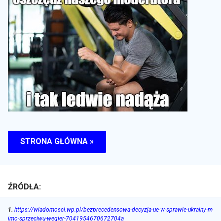
STRONA GŁÓWNA »
ŹRÓDŁA:
1
.
https://wiadomosci.wp.pl/bezprecedensowa-decyzja-ue-w-sprawie-ukrainy-m
imo-sprzeciwu-wegier-7041954670672704a