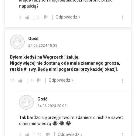
napaścią?
Odpowiedz »
3
0
Gość
24.06.2024 18:39
Byłem kiedyś na Węgrzech i żałuję.
Nigdy więcej nie dostaną ode mnie złamanego grosza,
ruskie #_rwy. Będę nimi pogardzał przy każdej okazji.
Odpowiedz »
17
4
Gość
24.06.2024 20:02
Tak bardzo się przejęli twoim zdaniem o nich że nawet
😂
😂
😂
o nim nie wiedzą
Odpowiedz »
4
20