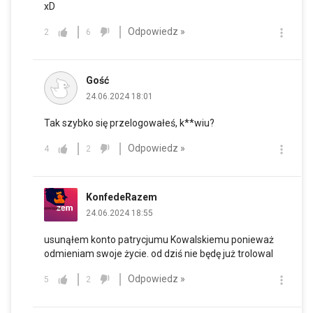
xD
Odpowiedz »
2
6
Gość
24.06.2024 18:01
Tak szybko się przelogowałeś, k**wiu?
Odpowiedz »
4
2
KonfedeRazem
24.06.2024 18:55
usunąłem konto patrycjumu Kowalskiemu ponieważ
odmieniam swoje życie. od dziś nie będę już trolowal
Odpowiedz »
5
2