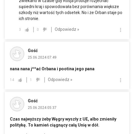
zwlekano w czasie gdy Rosja próbuje rozjechać
sąsiedni kraj i spowodowała bez porównania większe
szkody niż wartość tych odsetek. No i że Orban staje po
ich stronie.
Odpowiedz »
3
0
Gość
25.06.2024 07:49
nana nana j**ać Orbana i pootina jego pana
Odpowiedz »
14
1
Gość
25.06.2024 05:37
Czas najwyższy żeby Węgry wyszły z UE, albo zmieniły
politykę. To kamień ciągnący całą Unię w dół.