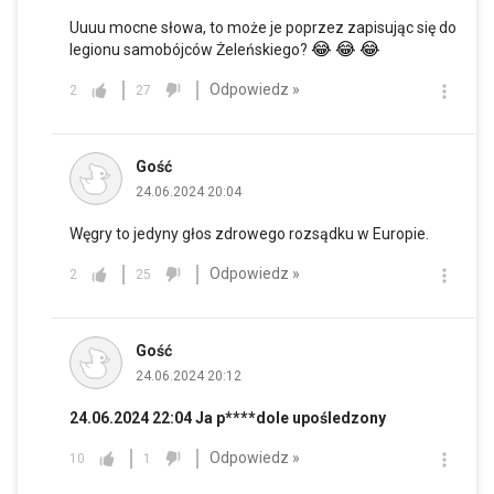
Uuuu mocne słowa, to może je poprzez zapisując się do
😂
😂
😂
legionu samobójców Żeleńskiego?
Odpowiedz »
2
27
Gość
24.06.2024 20:04
Węgry to jedyny głos zdrowego rozsądku w Europie.
Odpowiedz »
2
25
Gość
24.06.2024 20:12
24.06.2024 22:04 Ja p****dole upośledzony
Odpowiedz »
10
1