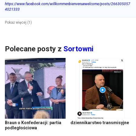
https://www.facebook.com/willkommenbienvenuewelcome/posts/266305057
4021333
Pokaż więcej (1)
Polecane posty z
Sortowni
Braun o Konfederacji: partia
dziennikarstwo transmisyjne
podległościowa