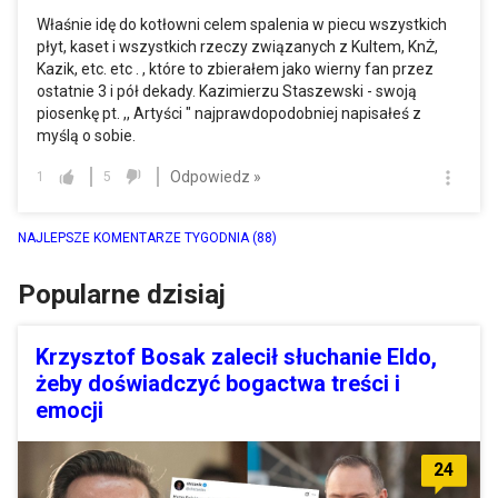
Właśnie idę do kotłowni celem spalenia w piecu wszystkich
płyt, kaset i wszystkich rzeczy związanych z Kultem, KnŻ,
Kazik, etc. etc . , które to zbierałem jako wierny fan przez
ostatnie 3 i pół dekady. Kazimierzu Staszewski - swoją
piosenkę pt. ,, Artyści " najprawdopodobniej napisałeś z
myślą o sobie.
Odpowiedz »
1
5
NAJLEPSZE KOMENTARZE TYGODNIA
(88)
Popularne dzisiaj
Krzysztof Bosak zalecił słuchanie Eldo,
żeby doświadczyć bogactwa treści i
emocji
24