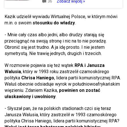
36
Zobacz więcej »
Kazik udzielił wywiadu Wirtualnej Polsce, w którym mówi
m.in. o swoim
stosunku do władzy
.
- Mnie cały czas albo jedni, albo drudzy starają się
przeciągnąć na swoją stronę i nic na to nie poradzę.
Obronić się jest trudno. A ja idę prosto. I nie jestem
symetrystą. Nie trawię jednych, drugich i trzecich.
W rozmowie pojawia się też wątek
RPA i Janusza
Walusia
, który w 1993 roku zastrzelił czarnoskórego
polityka
Chrisa Haniego
, lidera partii komunistycznej RPA.
Waluś obecnie odsiaduje wyrok w południowoafrykańskim
więzieniu. Zdaniem Kazika,
powinien on zostać
ułaskawiony i uwolniony
.
- Słyszał pan, że na polskich stadionach czci się teraz
Janusza Walusia, który zastrzelił w 1993 czarnoskórego
polityka Chrisa Haniego, lidera partii komunistycznej RPA?