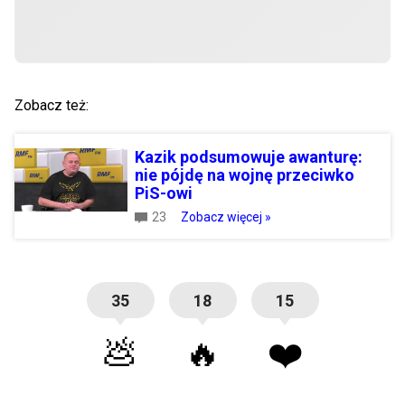
Zobacz też:
Kazik podsumowuje awanturę:
nie pójdę na wojnę przeciwko
PiS-owi
23
Zobacz więcej »
35
18
15
💩
🔥
❤️