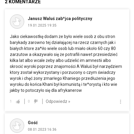
2
KOMENTARZE
Janusz Waluś zab*jca polityczny
19.01.2025 19:35
Jako ciekawostkę dodam że było wiele osob z obu stron
barykady zarowno tej działającej na rzecz czarnych jak i
białych ktore za*iło wiele osob lub miało około 60 czy 80
zarzutow a okazywało się że potrafili nawet przesiedzieć
kilka lat albo wcale żeby albo udzielić im amnestii albo
skrocić wyroki poprzez znajomości A Waluś był narzędziem
ktory został wykorzystany i porzucony o czym świadczy
wyrok i chęć żony zmarłego Khaniego przedłużenia jego
wyroku do końca Khani był komunistą i te*orystą i kto wie
jakby to potoczyło się dla afrykanerow
Odpowiedz »
1
0
Gość
08.01.2023 16:36