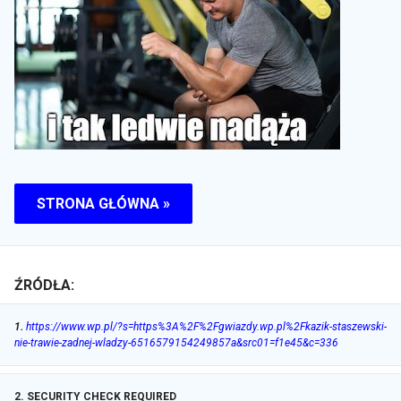
STRONA GŁÓWNA »
ŹRÓDŁA:
1
.
https://www.wp.pl/?s=https%3A%2F%2Fgwiazdy.wp.pl%2Fkazik-staszewski-
nie-trawie-zadnej-wladzy-6516579154249857a&src01=f1e45&c=336
2
.
SECURITY CHECK REQUIRED