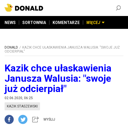
ZAŁÓŻ KONTO
©
2026
DONALD.PL
Wszelkie prawa zastrzeżone
NEWS
SORTOWNIA
KOMENTARZE
WIĘCEJ
DONALD
KAZIK CHCE UŁASKAWIENIA JANUSZA WALUSIA: "SWOJE JUŻ
ODCIERPIAŁ"
Kazik chce ułaskawienia
Janusza Walusia: "swoje
już odcierpiał"
02.06.2020, 06:25
KAZIK STASZEWSKI
WYŚLIJ