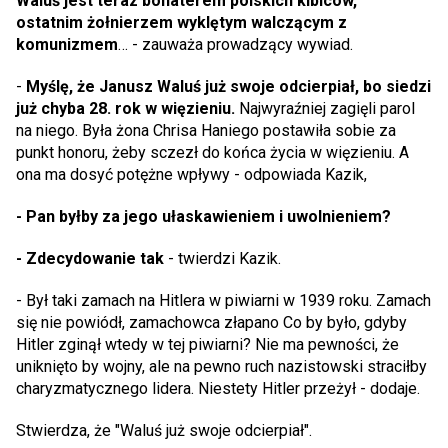
Waluś jest teraz bohaterem polskich kibiców,
ostatnim żołnierzem wyklętym walczącym z
komunizmem
… - zauważa prowadzący wywiad.
-
Myślę, że Janusz Waluś już swoje odcierpiał, bo siedzi
już chyba 28. rok w więzieniu.
Najwyraźniej zagięli parol
na niego. Była żona Chrisa Haniego postawiła sobie za
punkt honoru, żeby sczezł do końca życia w więzieniu. A
ona ma dosyć potężne wpływy - odpowiada Kazik,
- Pan byłby za jego ułaskawieniem i uwolnieniem?
-
Zdecydowanie tak
- twierdzi Kazik.
- Był taki zamach na Hitlera w piwiarni w 1939 roku. Zamach
się nie powiódł, zamachowca złapano Co by było, gdyby
Hitler zginął wtedy w tej piwiarni? Nie ma pewności, że
uniknięto by wojny, ale na pewno ruch nazistowski straciłby
charyzmatycznego lidera. Niestety Hitler przeżył - dodaje.
Stwierdza, że "Waluś już swoje odcierpiał".