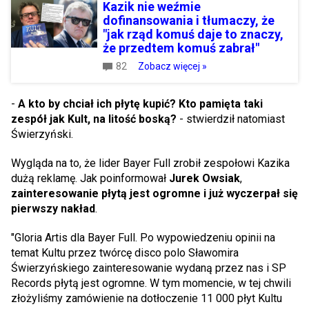
Kazik nie weźmie
dofinansowania i tłumaczy, że
"jak rząd komuś daje to znaczy,
że przedtem komuś zabrał"
82
Zobacz więcej »
-
A kto by chciał ich płytę kupić? Kto pamięta taki
zespół jak Kult, na litość boską?
- stwierdził natomiast
Świerzyński.
Wygląda na to, że lider Bayer Full zrobił zespołowi Kazika
dużą reklamę. Jak poinformował
Jurek Owsiak
,
zainteresowanie płytą jest ogromne i już wyczerpał się
pierwszy nakład
.
"Gloria Artis dla Bayer Full. Po wypowiedzeniu opinii na
temat Kultu przez twórcę disco polo Sławomira
Świerzyńskiego zainteresowanie wydaną przez nas i SP
Records płytą jest ogromne. W tym momencie, w tej chwili
złożyliśmy zamówienie na dotłoczenie 11 000 płyt Kultu