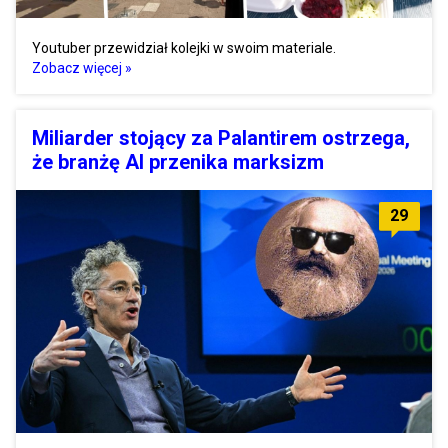
Youtuber przewidział kolejki w swoim materiale.
Zobacz więcej »
Miliarder stojący za Palantirem ostrzega,
że branżę AI przenika marksizm
29