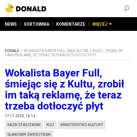
ZAŁÓŻ KONTO
©
2026
DONALD.PL
Wszelkie prawa zastrzeżone
NEWS
SORTOWNIA
KOMENTARZE
WIĘCEJ
DONALD
WOKALISTA BAYER FULL, ŚMIEJĄC SIĘ Z KULTU, ZROBIŁ IM
TAKĄ REKLAMĘ, ŻE TERAZ TRZEBA DOTŁOCZYĆ PŁYT
Wokalista Bayer Full,
śmiejąc się z Kultu, zrobił
im taką reklamę, że teraz
trzeba dotłoczyć płyt
17.11.2020, 18:14
KAZIK STASZEWSKI
KULT
MINISTERSTWO KULTURY
SŁAWOMIR ŚWIERZYŃSKI