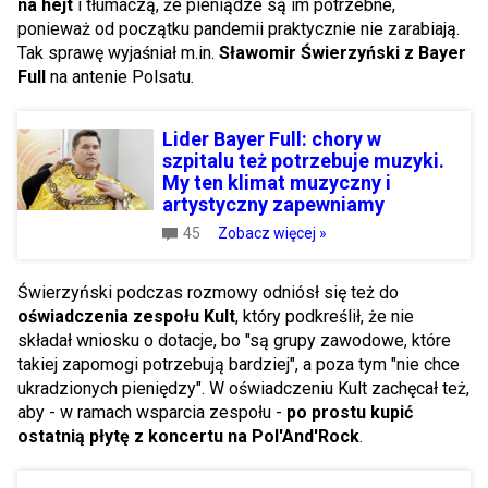
na hejt
i tłumaczą, że pieniądze są im potrzebne,
ponieważ od początku pandemii praktycznie nie zarabiają.
Tak sprawę wyjaśniał m.in.
Sławomir Świerzyński z Bayer
Full
na antenie Polsatu.
Lider Bayer Full: chory w
szpitalu też potrzebuje muzyki.
My ten klimat muzyczny i
artystyczny zapewniamy
45
Zobacz więcej »
Świerzyński podczas rozmowy odniósł się też do
oświadczenia zespołu Kult
, który podkreślił, że nie
składał wniosku o dotacje, bo "są grupy zawodowe, które
takiej zapomogi potrzebują bardziej", a poza tym "nie chce
ukradzionych pieniędzy". W oświadczeniu Kult zachęcał też,
aby - w ramach wsparcia zespołu -
po prostu kupić
ostatnią płytę z koncertu na Pol'And'Rock
.