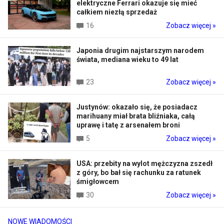
elektryczne Ferrari okazuje się mieć
całkiem niezłą sprzedaż
16
Zobacz więcej »
Japonia drugim najstarszym narodem
świata, mediana wieku to 49 lat
23
Zobacz więcej »
Justynów: okazało się, że posiadacz
marihuany miał brata bliźniaka, całą
uprawę i tatę z arsenałem broni
5
Zobacz więcej »
USA: przebity na wylot mężczyzna zszedł
z góry, bo bał się rachunku za ratunek
śmigłowcem
30
Zobacz więcej »
NOWE WIADOMOŚCI