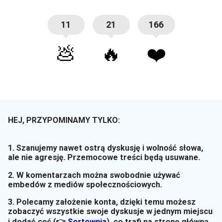
11
21
166
💩
🔥
❤️
HEJ, PRZYPOMINAMY TYLKO:
1. Szanujemy nawet ostrą dyskusję i wolność słowa,
ale nie agresję. Przemocowe treści będą usuwane.
2. W komentarzach można swobodnie używać
embedów z mediów społecznościowych.
3. Polecamy założenie konta, dzięki temu możesz
zobaczyć wszystkie swoje dyskusje w jednym miejscu
i dodać coś (👉
Sortownia
)
, co trafi na stronę główną.