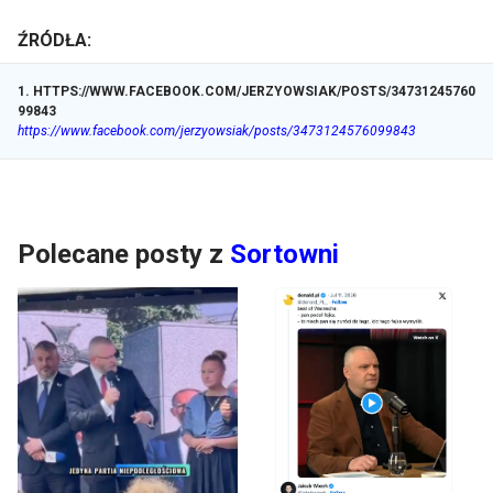
ŹRÓDŁA:
1
.
HTTPS://WWW.FACEBOOK.COM/JERZYOWSIAK/POSTS/34731245760
99843
https://www.facebook.com/jerzyowsiak/posts/3473124576099843
Polecane posty z
Sortowni