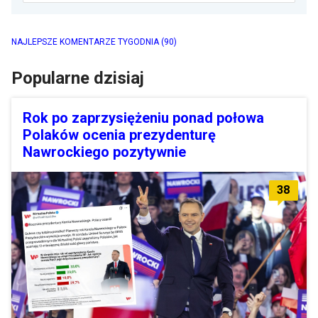
NAJLEPSZE KOMENTARZE TYGODNIA
(90)
Popularne dzisiaj
Rok po zaprzysiężeniu ponad połowa
Polaków ocenia prezydenturę
Nawrockiego pozytywnie
38