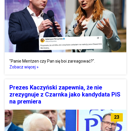
"Panie Mentzen czy Pan się boi zareagować?".
Zobacz więcej »
Prezes Kaczyński zapewnia, że nie
zrezygnuje z Czarnka jako kandydata PiS
na premiera
23