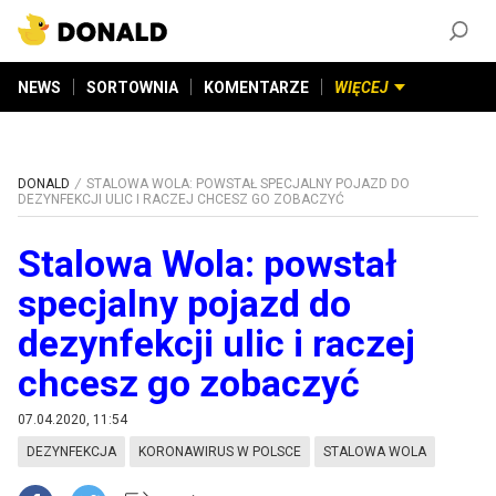
ZAŁÓŻ KONTO
©
2026
DONALD.PL
Wszelkie prawa zastrzeżone
NEWS
SORTOWNIA
KOMENTARZE
WIĘCEJ
DONALD
STALOWA WOLA: POWSTAŁ SPECJALNY POJAZD DO
DEZYNFEKCJI ULIC I RACZEJ CHCESZ GO ZOBACZYĆ
Stalowa Wola: powstał
specjalny pojazd do
dezynfekcji ulic i raczej
chcesz go zobaczyć
07.04.2020, 11:54
DEZYNFEKCJA
KORONAWIRUS W POLSCE
STALOWA WOLA