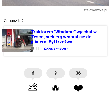
stalowawola.pl
Zobacz też:
Traktorem "Władimir" wjechał w
Tesco, siekierą włamał się do
jubilera. Był trzeźwy
11
Zobacz więcej »
6
9
36
💩
🔥
❤️