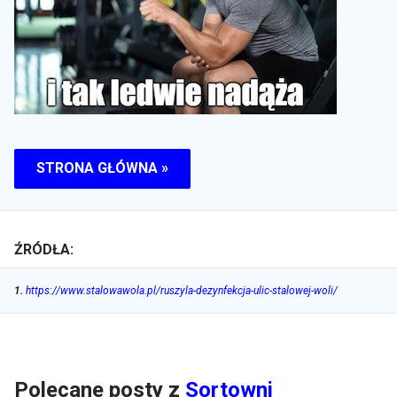
STRONA GŁÓWNA »
ŹRÓDŁA:
1
.
https://www.stalowawola.pl/ruszyla-dezynfekcja-ulic-stalowej-woli/
Polecane posty z
Sortowni