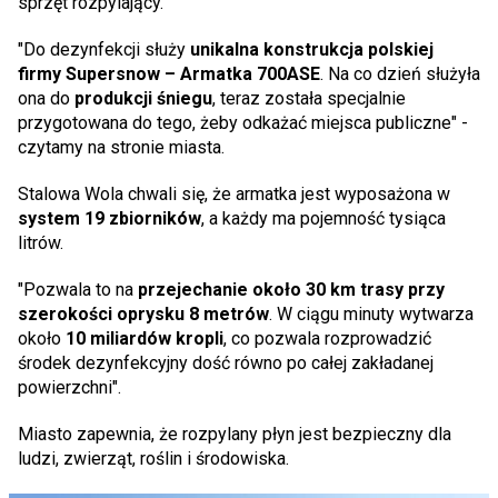
sprzęt rozpylający.
"Do dezynfekcji służy
unikalna konstrukcja polskiej
firmy Supersnow – Armatka 700ASE
. Na co dzień służyła
ona do
produkcji śniegu
, teraz została specjalnie
przygotowana do tego, żeby odkażać miejsca publiczne" -
czytamy na stronie miasta.
Stalowa Wola chwali się, że armatka jest wyposażona w
system 19 zbiorników
, a każdy ma pojemność tysiąca
litrów.
"Pozwala to na
przejechanie około 30 km trasy przy
szerokości oprysku 8 metrów
. W ciągu minuty wytwarza
około
10 miliardów kropli
, co pozwala rozprowadzić
środek dezynfekcyjny dość równo po całej zakładanej
powierzchni".
Miasto zapewnia, że rozpylany płyn jest bezpieczny dla
ludzi, zwierząt, roślin i środowiska.