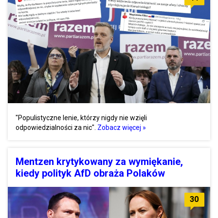
"Populistyczne lenie, którzy nigdy nie wzięli
odpowiedzialności za nic".
Zobacz więcej »
Mentzen krytykowany za wymiękanie,
kiedy polityk AfD obraża Polaków
30