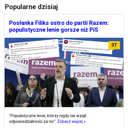
Popularne dzisiaj
Posłanka Filiks ostro do partii Razem:
populistyczne lenie gorsze niż PiS
37
"Populistyczne lenie, którzy nigdy nie wzięli
odpowiedzialności za nic".
Zobacz więcej »