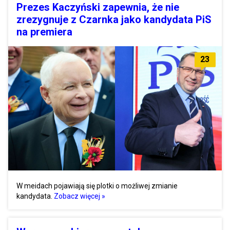
Prezes Kaczyński zapewnia, że nie
zrezygnuje z Czarnka jako kandydata PiS
na premiera
23
W meidach pojawiają się plotki o możliwej zmianie
kandydata.
Zobacz więcej »