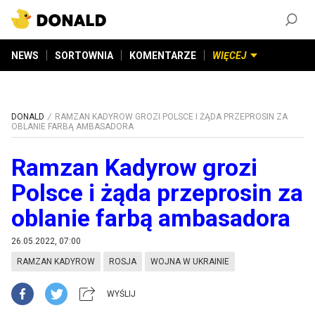
ZAŁÓŻ KONTO
©
2026
DONALD.PL
Wszelkie prawa zastrzeżone
NEWS
SORTOWNIA
KOMENTARZE
WIĘCEJ
DONALD
RAMZAN KADYROW GROZI POLSCE I ŻĄDA PRZEPROSIN ZA
OBLANIE FARBĄ AMBASADORA
Ramzan Kadyrow grozi
Polsce i żąda przeprosin za
oblanie farbą ambasadora
26.05.2022, 07:00
RAMZAN KADYROW
ROSJA
WOJNA W UKRAINIE
WYŚLIJ