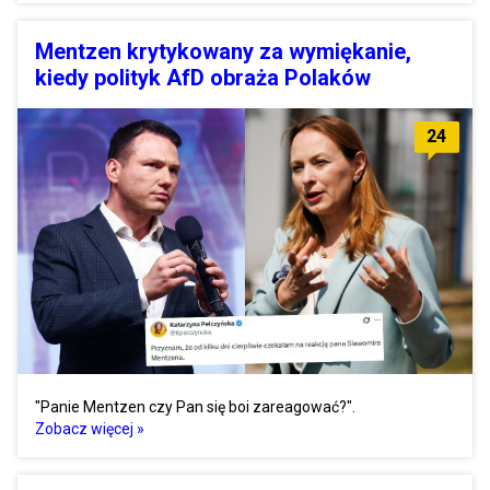
Mentzen krytykowany za wymiękanie,
kiedy polityk AfD obraża Polaków
24
"Panie Mentzen czy Pan się boi zareagować?".
Zobacz więcej »