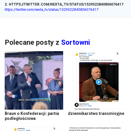
2
.
HTTPS://TWITTER.COM/NEXTA_TV/STATUS/1529522840806076417
https://twitter.com/nexta_tv/status/1529522840806076417
Polecane posty z
Sortowni
Braun o Konfederacji: partia
dziennikarstwo transmisyjne
podległościowa