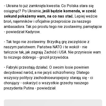
- Ukraina to już zamknięta kwestia. Co Polska stara się
osiągnąć? Po Ukrainie,
jeśli będzie komenda, w sześć
sekund pokażemy wam, na co nas stać.
Lepiej weźcie
broń, najemników i oficjalnie przeproście za naszego
ambasadora. Tak po prostu tego nie zostawimy, pamiętajcie
- powiedział Kadyrow.
- Tak tego nie zostawimy. Brzydką grę zaczęliście z
naszym państwem. Państwa NATO i te wokół - nie
tańczcie tak, jak zagrają Zachód i USA. Nie przyniesie wam
to niczego dobrego - groził przywódca.
- Fabryki przestają działać. O swoim losie powinien
decydować naród, a nie jacyś schizofrenicy. Dlatego
wszyscy politycy zachodnioeuropejscy starają się - ci
chorujący - oskarżyć o wszystkie grzechy naszego
prezydenta Putina - powiedział.