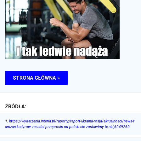
STRONA GŁÓWNA »
ŹRÓDŁA:
1
.
https://wydarzenia.interia.pl/raporty/raport-ukraina-rosja/aktualnosci/news-r
amzan-kadyrow-zazadal-przeprosin-od-polski-nie-zostawimy-te,nId,6049260