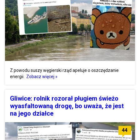
Z powodu suszy węgierski rząd apeluje o oszczędzanie
energii.
Zobacz więcej »
Gliwice: rolnik rozorał pługiem świeżo
wyasfaltowaną drogę, bo uważa, że jest
na jego działce
44