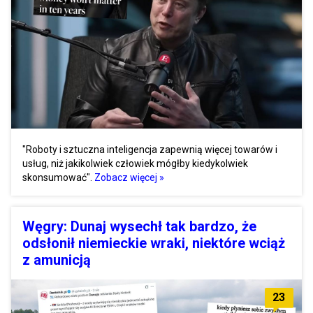
"Roboty i sztuczna inteligencja zapewnią więcej towarów i
usług, niż jakikolwiek człowiek mógłby kiedykolwiek
skonsumować".
Zobacz więcej »
Węgry: Dunaj wysechł tak bardzo, że
odsłonił niemieckie wraki, niektóre wciąż
z amunicją
23