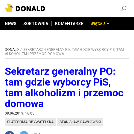
ZAŁÓŻ KONTO
©
2026
DONALD.PL
Wszelkie prawa zastrzeżone
NEWS
SORTOWNIA
KOMENTARZE
WIĘCEJ
DONALD
SEKRETARZ GENERALNY PO: TAM GDZIE WYBORCY PIS, TAM
ALKOHOLIZM I PRZEMOC DOMOWA
Sekretarz generalny PO:
tam gdzie wyborcy PiS,
tam alkoholizm i przemoc
domowa
08.06.2019, 16:05
PLATFORMA OBYWATELSKA
STANISŁAW GAWŁOWSKI