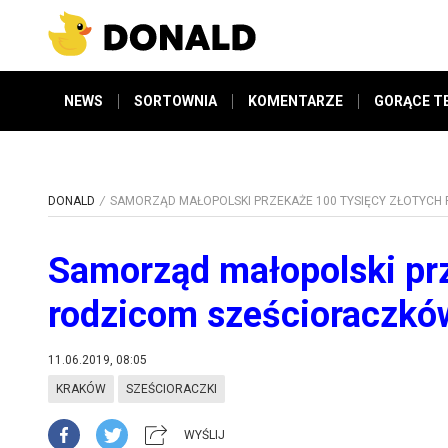
NEWS
SORTOWNIA
KOMENTARZE
GORĄCE T
DONALD
SAMORZĄD MAŁOPOLSKI PRZEKAŻE 100 TYSIĘCY ZŁOTYC
Samorząd małopolski prz
rodzicom sześcioraczkó
11.06.2019, 08:05
KRAKÓW
SZEŚCIORACZKI
WYŚLIJ