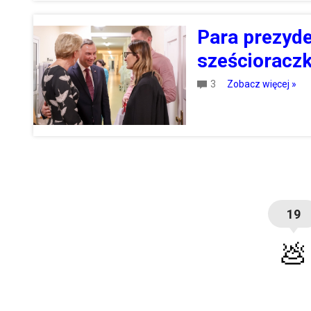
Para prezyde
sześcioraczk
3
Zobacz więcej »
19
💩