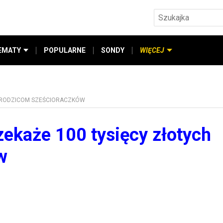
EMATY
POPULARNE
SONDY
WIĘCEJ
H RODZICOM SZEŚCIORACZKÓW
ekaże 100 tysięcy złotych
w