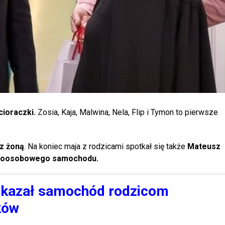
cioraczki.
Zosia, Kaja, Malwina, Nela, Flip i Tymon to pierwsze
 z żoną
. Na koniec maja z rodzicami spotkał się także
Mateusz
ięcioosobowego samochodu.
ekazał samochód rodzicom
ków