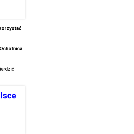
 korzystać
 Ochotnica
ierdzić
olsce