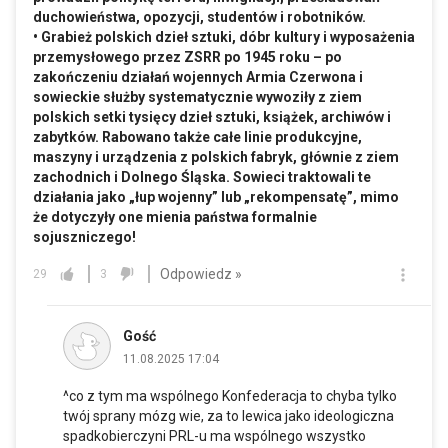
duchowieństwa, opozycji, studentów i robotników.
• Grabież polskich dzieł sztuki, dóbr kultury i wyposażenia
przemysłowego przez ZSRR po 1945 roku – po
zakończeniu działań wojennych Armia Czerwona i
sowieckie służby systematycznie wywoziły z ziem
polskich setki tysięcy dzieł sztuki, książek, archiwów i
zabytków. Rabowano także całe linie produkcyjne,
maszyny i urządzenia z polskich fabryk, głównie z ziem
zachodnich i Dolnego Śląska. Sowieci traktowali te
działania jako „łup wojenny” lub „rekompensatę”, mimo
że dotyczyły one mienia państwa formalnie
sojuszniczego!
Odpowiedz »
29
3
Gość
11.08.2025 17:04
^co z tym ma wspólnego Konfederacja to chyba tylko
twój sprany mózg wie, za to lewica jako ideologiczna
spadkobierczyni PRL-u ma wspólnego wszystko