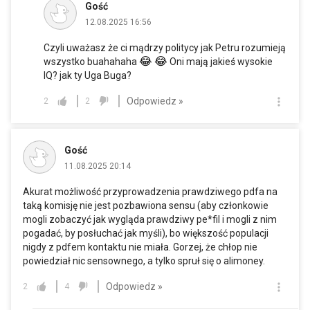
Gość
12.08.2025 16:56
Czyli uważasz że ci mądrzy politycy jak Petru rozumieją
😂
😂
wszystko buahahaha
Oni mają jakieś wysokie
IQ? jak ty Uga Buga?
Odpowiedz »
2
2
Gość
11.08.2025 20:14
Akurat możliwość przyprowadzenia prawdziwego pdfa na
taką komisję nie jest pozbawiona sensu (aby członkowie
mogli zobaczyć jak wygląda prawdziwy pe*fil i mogli z nim
pogadać, by posłuchać jak myśli), bo większość populacji
nigdy z pdfem kontaktu nie miała. Gorzej, że chłop nie
powiedział nic sensownego, a tylko spruł się o alimoney.
Odpowiedz »
2
4