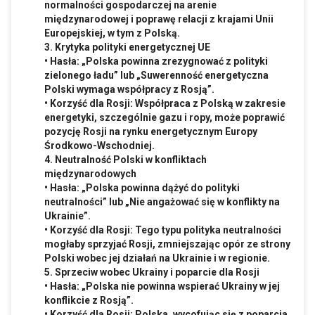
normalności gospodarczej na arenie
międzynarodowej i poprawę relacji z krajami Unii
Europejskiej, w tym z Polską.
3. Krytyka polityki energetycznej UE
• Hasła: „Polska powinna zrezygnować z polityki
zielonego ładu” lub „Suwerenność energetyczna
Polski wymaga współpracy z Rosją”.
• Korzyść dla Rosji: Współpraca z Polską w zakresie
energetyki, szczególnie gazu i ropy, może poprawić
pozycję Rosji na rynku energetycznym Europy
Środkowo-Wschodniej.
4. Neutralność Polski w konfliktach
międzynarodowych
• Hasła: „Polska powinna dążyć do polityki
neutralności” lub „Nie angażować się w konflikty na
Ukrainie”.
• Korzyść dla Rosji: Tego typu polityka neutralności
mogłaby sprzyjać Rosji, zmniejszając opór ze strony
Polski wobec jej działań na Ukrainie i w regionie.
5. Sprzeciw wobec Ukrainy i poparcie dla Rosji
• Hasła: „Polska nie powinna wspierać Ukrainy w jej
konflikcie z Rosją”.
• Korzyść dla Rosji: Polska, wycofując się z poparcia