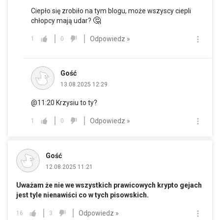
Ciepło się zrobiło na tym blogu, może wszyscy ciepli
🤔
chłopcy mają udar?
Odpowiedz »
1
0
Gość
13.08.2025 12:29
@11:20 Krzysiu to ty?
Odpowiedz »
1
0
Gość
12.08.2025 11:21
Uważam że nie we wszystkich prawicowych krypto gejach
jest tyle nienawiści co w tych pisowskich.
Odpowiedz »
16
3