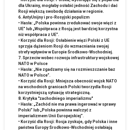
dla Ukrainy, mogłaby osłabić jedność Zachodu i dać
Rosji większą swobodę działania w regionie.
6. AntyUnijny i pro-Rosyjski populizm
• Hasła: „Polska powinna zredukować swoje więzi z
UE” lub „Współpraca z Rosją jest bardziej korzystna
niż współpraca z UE”.
• Korzyść dla Rosji: Osłabienie więzi Polski z UE
sprzyja dążeniom Rosji do wzmacniania swojej
strefy wpływów w Europie Środkowo-Wschodniej.
7. Sprzeciw wobec rozwoju infrastruktury wojskowej
NATO w Polsce
• Hasła: „Nie zgadzamy się na rozmieszczanie baz
NATO w Polsce”.
• Korzyść dla Rosji: Mniejsza obecność wojsk NATO
na wschodnich granicach Polski tworzydla Rosji
korzystniejszą sytuację strategiczną.
8. Krytyka "zachodniego imperializmu"
• Hasła: „Zachód nie ma prawa ingerować w sprawy
Polski” lub „Polska powinna walczyć z
imperializmem Unii Europejskiej”.
• Korzyść dla Rosji: Rosja zyskuje, gdy Polska i inne
państwa Europy Środkowo-Wschodniej osłabiają