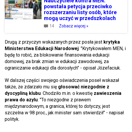
Nauczyciele kontra MEN:
powstała petycja przeciwko
rozszerzaniu listy osób, które
mogą uczyć w przedszkolach
14
Zobacz więcej »
Drugą z przyczyn wskazanych przez posła jest
krytyka
Ministerstwa Edukacji Narodowej
. "Krytykowałem MEN, i
będę to robić, za blokowanie finansowania edukacji
domowej, za brak zmian w edukacji zawodowej, za
ograniczanie edukacji dla dorosłych" - opisał Józefaciuk.
W dalszej części swojego oświadczenia poseł wskazał
także, że zdarzało mu się
głosować niezgodnie z
dyscypliną klubu
. Chodziło m.in. o kwestię
zawieszenia
prawa do azylu
. "To niezgodne z prawem
międzynarodowym, a granica, której to dotyczy, jest
szczelna w 98 proc., jak minister sam stwierdził" - napisał
polityk.