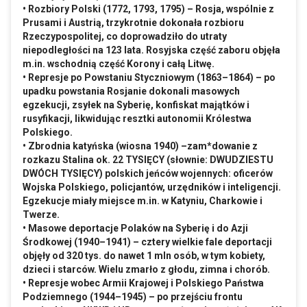
• Rozbiory Polski (1772, 1793, 1795) – Rosja, wspólnie z
Prusami i Austrią, trzykrotnie dokonała rozbioru
Rzeczypospolitej, co doprowadziło do utraty
niepodległości na 123 lata. Rosyjska część zaboru objęła
m.in
. wschodnią część Korony i całą Litwę.
• Represje po Powstaniu Styczniowym (1863–1864) – po
upadku powstania Rosjanie dokonali masowych
egzekucji, zsyłek na Syberię, konfiskat majątków i
rusyfikacji, likwidując resztki autonomii Królestwa
Polskiego.
• Zbrodnia katyńska (wiosna 1940) –zam*dowanie z
rozkazu Stalina ok. 22 TYSIĘCY (słownie: DWUDZIESTU
DWÓCH TYSIĘCY) polskich jeńców wojennych: oficerów
Wojska Polskiego, policjantów, urzędników i inteligencji.
Egzekucje miały miejsce
m.in
. w Katyniu, Charkowie i
Twerze.
• Masowe deportacje Polaków na Syberię i do Azji
Środkowej (1940–1941) – cztery wielkie fale deportacji
objęły od 320 tys. do nawet 1 mln osób, w tym kobiety,
dzieci i starców. Wielu zmarło z głodu, zimna i chorób.
• Represje wobec Armii Krajowej i Polskiego Państwa
Podziemnego (1944–1945) – po przejściu frontu