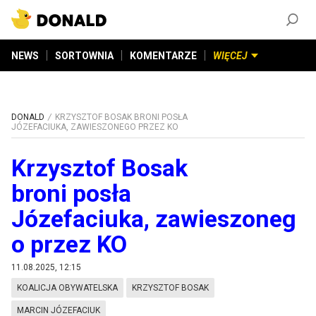
ZAŁÓŻ KONTO
©
2026
DONALD.PL
Wszelkie prawa zastrzeżone
NEWS
SORTOWNIA
KOMENTARZE
WIĘCEJ
DONALD
KRZYSZTOF BOSAK BRONI POSŁA
JÓZEFACIUKA, ZAWIESZONEGO PRZEZ KO
Krzysztof Bosak
broni posła
Józefaciuka, zawieszoneg
o przez KO
11.08.2025, 12:15
KOALICJA OBYWATELSKA
KRZYSZTOF BOSAK
MARCIN JÓZEFACIUK