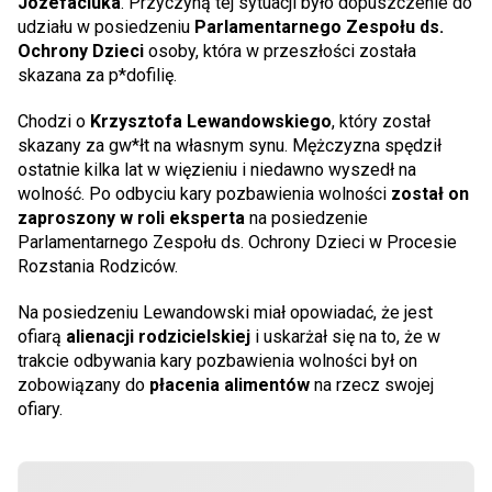
Józefaciuka
. Przyczyną tej sytuacji było dopuszczenie do
udziału w posiedzeniu
Parlamentarnego Zespołu ds.
Ochrony Dzieci
osoby, która w przeszłości została
skazana za p*dofilię.
Chodzi o
Krzysztofa Lewandowskiego
, który został
skazany za gw*łt na własnym synu. Mężczyzna spędził
ostatnie kilka lat w więzieniu i niedawno wyszedł na
wolność. Po odbyciu kary pozbawienia wolności
został on
zaproszony w roli eksperta
na posiedzenie
Parlamentarnego Zespołu ds. Ochrony Dzieci w Procesie
Rozstania Rodziców.
Na posiedzeniu Lewandowski miał opowiadać, że jest
ofiarą
alienacji rodzicielskiej
i uskarżał się na to, że w
trakcie odbywania kary pozbawienia wolności był on
zobowiązany do
płacenia alimentów
na rzecz swojej
ofiary.