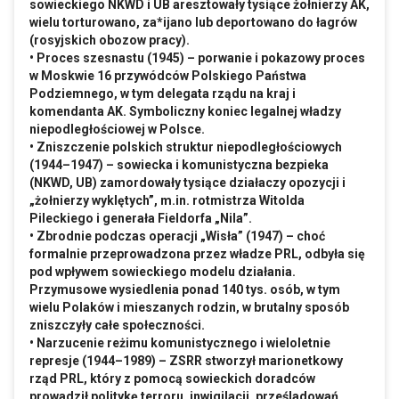
sowieckiego NKWD i UB aresztowały tysiące żołnierzy AK,
wielu torturowano, za*ijano lub deportowano do łagrów
(rosyjskich obozow pracy).
• Proces szesnastu (1945) – porwanie i pokazowy proces
w Moskwie 16 przywódców Polskiego Państwa
Podziemnego, w tym delegata rządu na kraj i
komendanta AK. Symboliczny koniec legalnej władzy
niepodległościowej w Polsce.
• Zniszczenie polskich struktur niepodległościowych
(1944–1947) – sowiecka i komunistyczna bezpieka
(NKWD, UB) zamordowały tysiące działaczy opozycji i
„żołnierzy wyklętych”,
m.in
. rotmistrza Witolda
Pileckiego i generała Fieldorfa „Nila”.
• Zbrodnie podczas operacji „Wisła” (1947) – choć
formalnie przeprowadzona przez władze PRL, odbyła się
pod wpływem sowieckiego modelu działania.
Przymusowe wysiedlenia ponad 140 tys. osób, w tym
wielu Polaków i mieszanych rodzin, w brutalny sposób
zniszczyły całe społeczności.
• Narzucenie reżimu komunistycznego i wieloletnie
represje (1944–1989) – ZSRR stworzył marionetkowy
rząd PRL, który z pomocą sowieckich doradców
prowadził politykę terroru, inwigilacji, prześladowań