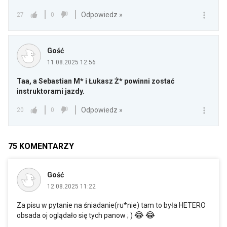
Odpowiedz »
27
0
Gość
11.08.2025 12:56
Taa, a Sebastian M* i Łukasz Ż* powinni zostać
instruktorami jazdy.
Odpowiedz »
20
0
75
KOMENTARZY
Gość
12.08.2025 11:22
Za pisu w pytanie na śniadanie(ru*nie) tam to była HETERO
😂
😂
obsada oj oglądało się tych panow ; )