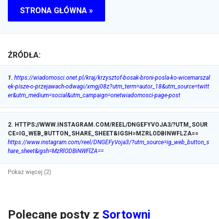
STRONA GŁÓWNA »
ŹRÓDŁA:
1
.
https://wiadomosci.onet.pl/kraj/krzysztof-bosak-broni-posla-ko-wicemarszal
ek-pisze-o-przejawach-odwagi/xmgj08z?utm_term=autor_18&utm_source=twitt
er&utm_medium=social&utm_campaign=onetwiadomosci-page-post
2
.
HTTPS://WWW.INSTAGRAM.COM/REEL/DNGEFYVOJA3/?UTM_SOUR
CE=IG_WEB_BUTTON_SHARE_SHEET&IGSH=MZRLODBINWFLZA==
https://www.instagram.com/reel/DNGEFyVoja3/?utm_source=ig_web_button_s
hare_sheet&igsh=MzRlODBiNWFlZA==
Pokaż więcej (2)
Polecane posty z
Sortowni