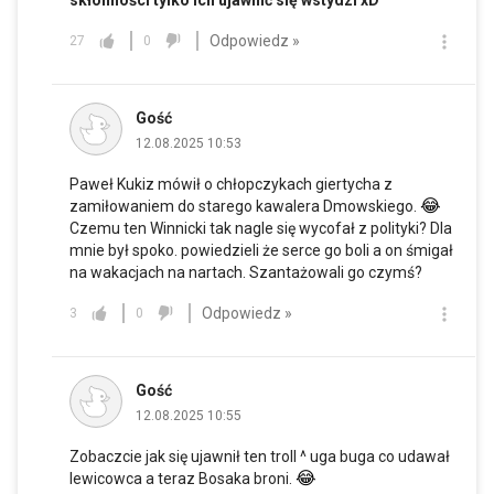
skłonności tylko ich ujawnić się wstydzi xD
Odpowiedz »
27
0
Gość
12.08.2025 10:53
Paweł Kukiz mówił o chłopczykach giertycha z
😂
zamiłowaniem do starego kawalera Dmowskiego.
Czemu ten Winnicki tak nagle się wycofał z polityki? Dla
mnie był spoko. powiedzieli że serce go boli a on śmigał
na wakacjach na nartach. Szantażowali go czymś?
Odpowiedz »
3
0
Gość
12.08.2025 10:55
Zobaczcie jak się ujawnił ten troll ^ uga buga co udawał
😂
lewicowca a teraz Bosaka broni.