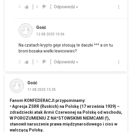
Odpowiedz »
2
0
Gość
12.08.2025 10:56
Na czatach krypto geje stosują te daszki ^^^ a on tu
broni bosaka wielki lewicowiec?
Odpowiedz »
2
1
Gość
11.08.2025 15:35
Fanom KONFEDERACJI przypominamy:
• Agresja ZSRR (Ruskich) na Polskę (17 września 1939) –
zdradziecki atak Armii Czerwonej na Polskę od wschodu,
W POROZUMIENIU Z NA*STOWSKIMI NIEMCAMI (!),
stanowił naruszenie prawa międzynarodowego i cios w
walczącą Polskę.