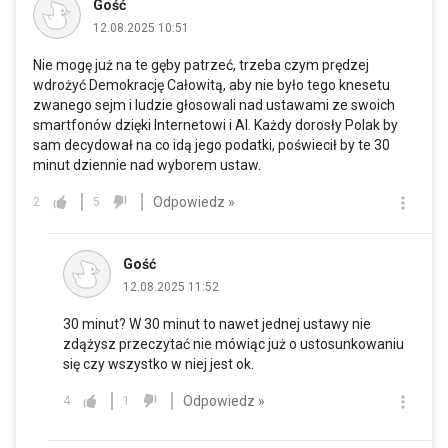
Gość
12.08.2025 10:51
Nie mogę już na te gęby patrzeć, trzeba czym prędzej
wdrożyć Demokrację Całowitą, aby nie było tego knesetu
zwanego sejm i ludzie głosowali nad ustawami ze swoich
smartfonów dzięki Internetowi i AI. Każdy dorosły Polak by
sam decydował na co idą jego podatki, poświecił by te 30
minut dziennie nad wyborem ustaw.
Odpowiedz »
2
5
Gość
12.08.2025 11:52
30 minut? W 30 minut to nawet jednej ustawy nie
zdążysz przeczytać nie mówiąc już o ustosunkowaniu
się czy wszystko w niej jest ok.
Odpowiedz »
4
1