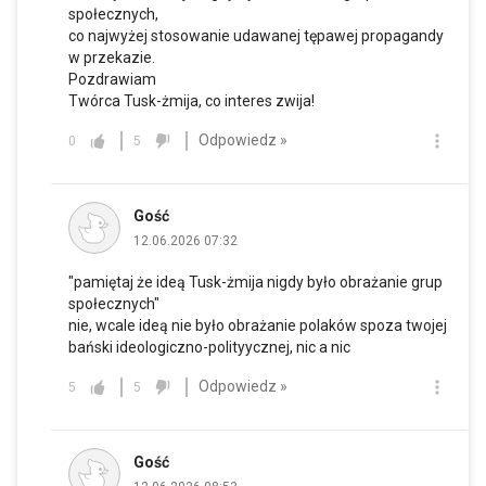
społecznych,
co najwyżej stosowanie udawanej tępawej propagandy
w przekazie.
Pozdrawiam
Twórca Tusk-żmija, co interes zwija!
Odpowiedz »
0
5
Gość
12.06.2026 07:32
"pamiętaj że ideą Tusk-żmija nigdy było obrażanie grup
społecznych"
nie, wcale ideą nie było obrażanie polaków spoza twojej
bański ideologiczno-polityycznej, nic a nic
Odpowiedz »
5
5
Gość