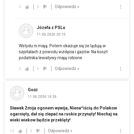
Odpowiedz »
0
0
Józefa z PSLu
11.06.2026 20:10
Wstydu ni mają. Potem okazuje się że lądują w
szpitalach z powodu wzdęcia i gazów. Na koszt
podatnika lewatywy mają robione
Odpowiedz »
0
0
Gość
11.06.2026 16:26
Sławek Żmija ogonem wywija, Niena*iścią do Polakow
ogarnięty, dał się złapać na ruskie przynęty! Niechaj na
wieki wiekow będzie przeklęty!
Odpowiedz »
13
3