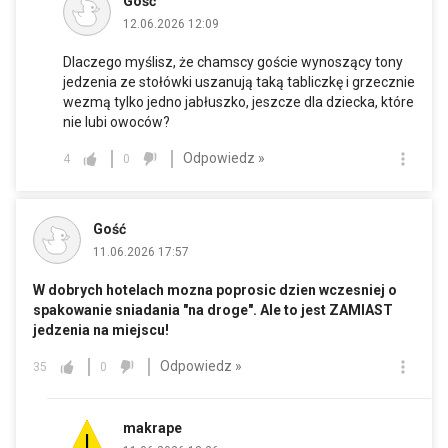
Gość
12.06.2026 12:09
Dlaczego myślisz, że chamscy goście wynoszący tony
jedzenia ze stołówki uszanują taką tabliczkę i grzecznie
wezmą tylko jedno jabłuszko, jeszcze dla dziecka, które
nie lubi owoców?
Odpowiedz »
4
0
Gość
11.06.2026 17:57
W dobrych hotelach mozna poprosic dzien wczesniej o
spakowanie sniadania "na droge". Ale to jest ZAMIAST
jedzenia na miejscu!
Odpowiedz »
35
0
makrape