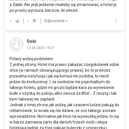
z Żabki. Ale jeśli jedzenie miałoby się zmarnować, a hotel je
po prostu wyrzuca, bierzcie, ile wlezie.
Odpowiedz »
2
3
Gość
12.06.2026 14:27
Polacy widzę podzieleni.
Z jednej strony, Hotel ma prawo zakazać czegokolwiek sobie
chce (w ramach obowiązującego prawa), bo to przecież
prywatna instytucja i jak się komuś nie podoba, to niech
jedzie do konkurencji :) Ja osobiście nie pojechałbym do
takiego hotelu, gdzie mi grozić będzie kara za wyniesienie
bułki z szynką do pokoju albo owoca za 80zł... Z resztą i tak
bym takowej nie zapłacił.
Jednak z innej strony jak widzę, jak czasami ludzie pakują do
reklamówek, to wcale się nie dziwie, że coś takiego zostało
wprowadzone. Normalnie jak ktoś na wycieczkę jedzie, to się
w barze zamawia żarło dla dwóch/trzech osób i ekipa
hotelowa ładnie za free pakuje bułeczki z szyneczką i