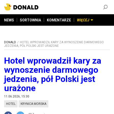
ZAŁÓŻ KONTO
©
2026
DONALD.PL
Wszelkie prawa zastrzeżone
NEWS
SORTOWNIA
KOMENTARZE
WIĘCEJ
DONALD
HOTEL WPROWADZIŁ KARY ZA WYNOSZENIE DARMOWEGO
JEDZENIA, PÓŁ POLSKI JEST URAŻONE
Hotel wprowadził kary za
wynoszenie darmowego
jedzenia, pół Polski jest
urażone
11.06.2026, 15:30
HOTEL
KRYNICA MORSKA