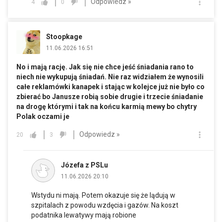
Odpowiedz »
4
0
Stoopkage
11.06.2026 16:51
No i mają rację. Jak się nie chce jeść śniadania rano to
niech nie wykupują śniadań. Nie raz widziałem że wynosili
całe reklamówki kanapek i stając w kolejce już nie było co
zbierać bo Janusze robią sobie drugie i trzecie śniadanie
na drogę którymi i tak na końcu karmią mewy bo chytry
Polak oczami je
Odpowiedz »
20
3
Józefa z PSLu
11.06.2026 20:10
Wstydu ni mają. Potem okazuje się że lądują w
szpitalach z powodu wzdęcia i gazów. Na koszt
podatnika lewatywy mają robione