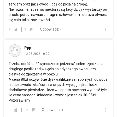
serkiem oraz jakiś owoc + coś do picia na drogę).
Nie rozumiem czemu niektórzy są tacy dzicy - wystarczy po
prostu porozmawiać z drugim człowiekiem i odrazu otwiera
się cała talia możliowości...
Odpowiedz »
7
5
Ppp
12.06.2026 10:29
Trzeba odróżniać "wynoszenie jedzenia" celem zjedzenia
drugiego posiłku od wzięcia pojedynczego owocu czy
ciastka do zjedzenia w pokoju.
A cena 80zł oczywiście dyskwalifikuje sam pomysł i dowodzi
nieuczciwości właścicieli chcących wyciągnąć od ludzi
dodatkowe pieniądze. Uczciwa opłata powinna wynosić tyle,
ile cena samego śniadania - zwykle jest to ok 30-35zł.
Pozdrawiam.
Odpowiedz »
3
12