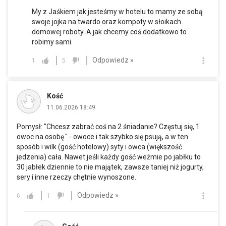
My z Jaśkiem jak jesteśmy w hotelu to mamy ze sobą
swoje jojka na twardo oraz kompoty w słoikach
domowej roboty. A jak chcemy coś dodatkowo to
robimy sami.
Odpowiedz »
1
5
Kość
11.06.2026 18:49
Pomysł: "Chcesz zabrać coś na 2 śniadanie? Częstuj się, 1
owoc na osobę." - owoce i tak szybko się psują, a w ten
sposób i wilk (gość hotelowy) syty i owca (większość
jedzenia) cała. Nawet jeśli każdy gość weźmie po jabłku to
30 jabłek dziennie to nie majątek, zawsze taniej niż jogurty,
sery i inne rzeczy chętnie wynoszone.
Odpowiedz »
6
1