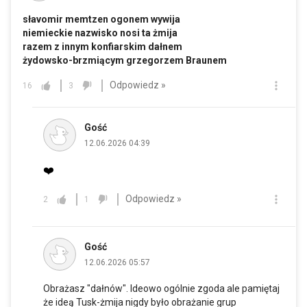
słavomir memtzen ogonem wywija
niemieckie nazwisko nosi ta żmija
razem z innym konfiarskim dałnem
żydowsko-brzmiącym grzegorzem Braunem
Odpowiedz »
16
3
Gość
12.06.2026 04:39
❤️
Odpowiedz »
2
1
Gość
12.06.2026 05:57
Obrażasz "dałnów". Ideowo ogólnie zgoda ale pamiętaj
że ideą Tusk-żmija nigdy było obrażanie grup