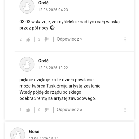
Gość
13.06.2026 04:23
03:03 wskazuje, że myśleliście nad tym całą wioską
😂
przez pół nocy
Odpowiedz »
2
2
Gość
13.06.2026 10:22
pięknie dziękuje za te dzieła powilanie
może twórca Tusk-żmija artystą zostanie
Wtedy pójdę do rządu polskiego
odebrać rentę na artystę zawodowego.
Odpowiedz »
1
0
Gość
12.06.2026 19:22