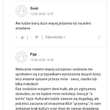
Gość
12.06.2026 12:07
Ale ludzie biorą dużo więcej jedzenia niż na jedno
śniadanie
Odpowiedz »
9
1
Ppp
13.06.2026 10:00
Widocznie miałem więcej szczęścia i osobiście nie
spotkałem się z przypadkami wynoszenia dużych ilości,
lecz właśnie opisane przeze mnie - owoc, ciastko lub
kilka malutkich.
Raz osobiście wziąłem dwie bułki, ale po zgłoszeniu
obsłudze, że nie będzie mnie na kolacji i biorę je "a
konto" tejże. Kulturalni ludzie zawsze się dogadają, ale
jeśli ktoś zaczyna od straszenia 80zł "grzywną", to sam
wykazuje brak kultury oraz chęci do owego dogadania