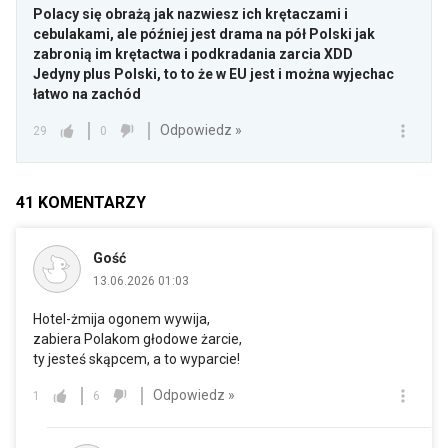
Polacy się obrażą jak nazwiesz ich krętaczami i
cebulakami, ale później jest drama na pół Polski jak
zabronią im krętactwa i podkradania zarcia XDD
Jedyny plus Polski, to to że w EU jest i można wyjechac
łatwo na zachód
Odpowiedz »
29
0
41
KOMENTARZY
Gość
13.06.2026 01:03
Hotel-żmija ogonem wywija,
zabiera Polakom głodowe żarcie,
ty jesteś skąpcem, a to wyparcie!
Odpowiedz »
1
6