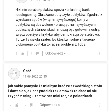
12.06.2026 08:53
Nikt nie obrażał polaków spoza konkretnej bańki
ideologicznej. Obrażanie dotyczyło polityków. Zgodnie z
wyrokami sądów (w tym najwyższego) kpiny z
polityków są dozwolone - pracując na najwyższych i
publicznych stanowiskach muszą byc gotowi na ostrą,
wręcz obelżywą krytykę, aby demokracja była zdrowa.
To, że Ty się obrażałeś, bo ktoś lżył sobie z twojego
ulubionego polityka to raczej problem z Tobą.
Odpowiedz »
2
1
Gość
11.06.2026 20:55
jak sobie pomysle że miałbym brać ze szwedzkiego stołu
i dawac do jakichs pudełek reklamówek to chce mi się
rzygać z cringu. testoviron miał racje o polaczkach
Odpowiedz »
17
2