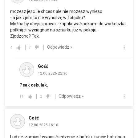
mozesz jesc ile chcesz ale nie mozesz wyniesc
- a jak zjem to nie wynoszę w żołądku?
Można by obejsc prawo - zapakować pokarm do workeczka,
połknąc i wyciagnac na sznurku juz w pokoju.
Zjedzone? Tak.
Odpowiedz »
4
7
Gość
12.06.2026 22:30
Peak cebulak.
Odpowiedz »
11
2
Gość
12.06.2026 16:16
Ludzie, zamiast wynosić jedzenie z hotelu, kupcie hot-doga