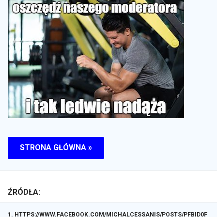
STRONA GŁÓWNA »
ŹRÓDŁA:
1
.
HTTPS://WWW.FACEBOOK.COM/MICHALCESSANIS/POSTS/PFBID0F