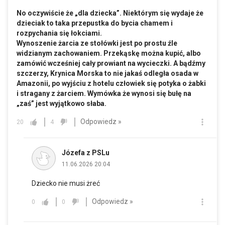
No oczywiście że „dla dziecka”. Niektórym się wydaje że
dzieciak to taka przepustka do bycia chamem i
rozpychania się łokciami.
Wynoszenie żarcia ze stołówki jest po prostu źle
widzianym zachowaniem. Przekąskę można kupić, albo
zamówić wcześniej cały prowiant na wycieczki. A bądźmy
szczerzy, Krynica Morska to nie jakaś odległa osada w
Amazonii, po wyjściu z hotelu człowiek się potyka o żabki
i stragany z żarciem. Wymówka że wynosi się bułę na
„zaś” jest wyjątkowo słaba.
Odpowiedz »
20
4
Józefa z PSLu
11.06.2026 20:04
Dziecko nie musi żreć
Odpowiedz »
0
0