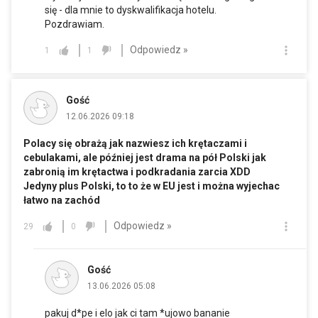
się - dla mnie to dyskwalifikacja hotelu.
Pozdrawiam.
Odpowiedz »
1
1
Gość
12.06.2026 09:18
Polacy się obrażą jak nazwiesz ich krętaczami i
cebulakami, ale później jest drama na pół Polski jak
zabronią im krętactwa i podkradania zarcia XDD
Jedyny plus Polski, to to że w EU jest i można wyjechac
łatwo na zachód
Odpowiedz »
29
0
Gość
13.06.2026 05:08
pakuj d*pe i elo jak ci tam *ujowo bananie