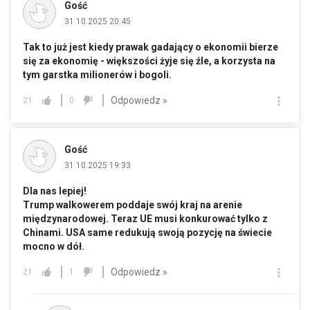
Gość
31.10.2025 20:45
Tak to już jest kiedy prawak gadający o ekonomii bierze
się za ekonomię - większości żyje się źle, a korzysta na
tym garstka milionerów i bogoli.
Odpowiedz »
21
0
Gość
31.10.2025 19:33
Dla nas lepiej!
Trump walkowerem poddaje swój kraj na arenie
międzynarodowej. Teraz UE musi konkurować tylko z
Chinami. USA same redukują swoją pozycję na świecie
mocno w dół.
Odpowiedz »
21
1