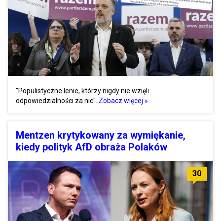
"Populistyczne lenie, którzy nigdy nie wzięli
odpowiedzialności za nic".
Zobacz więcej »
Mentzen krytykowany za wymiękanie,
kiedy polityk AfD obraża Polaków
30