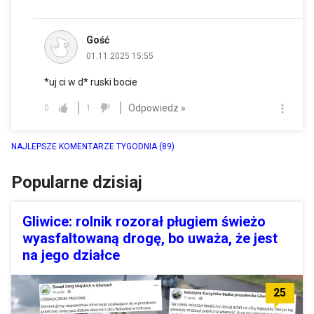
Gość
01.11.2025 15:55
*uj ci w d* ruski bocie
Odpowiedz »
0
1
NAJLEPSZE KOMENTARZE TYGODNIA
(89)
Popularne dzisiaj
Gliwice: rolnik rozorał pługiem świeżo
wyasfaltowaną drogę, bo uważa, że jest
na jego działce
25