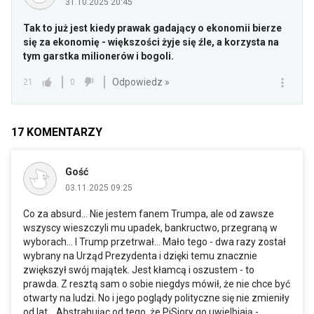
31.10.2025 20:45
Tak to już jest kiedy prawak gadający o ekonomii bierze
się za ekonomię - większości żyje się źle, a korzysta na
tym garstka milionerów i bogoli.
Odpowiedz »
21
0
17
KOMENTARZY
Gość
03.11.2025 09:25
Co za absurd... Nie jestem fanem Trumpa, ale od zawsze
wszyscy wieszczyli mu upadek, bankructwo, przegraną w
wyborach... I Trump przetrwał... Mało tego - dwa razy został
wybrany na Urząd Prezydenta i dzięki temu znacznie
zwiększył swój majątek. Jest kłamcą i oszustem - to
prawda. Z resztą sam o sobie niegdys mówił, że nie chce być
otwarty na ludzi. No i jego poglądy polityczne się nie zmieniły
od lat... Abstrahując od tego, że PiSiory go uwielbiają -