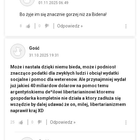
01.11.2025 06:49
Bo żyje im się znacznie gorzej niż za Bidena!
Odpowiedz »
8
0
Gość
31.10.2025 19:31
Może i nastała dzięki niemu bieda, może i podniosł
znacząco podatki dla zwykłych ludzi i obciął wydatki
socjalne i pomoc dla weterenow. Ale przynajmniej wydał
już jakieś 40 miliardow dolarow na pomoc temu
argentyńskiemu de*ilowi libertarianinowi ktoremu
gospodarka kompletnie nie działa a ktory zadłuża się
wszędzie by dalej udawać że on, milej, libertarianizmem
naprawił kraj XD
Odpowiedz »
25
0