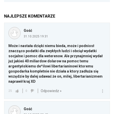
NAJLEPSZE KOMENTARZE
Gość
31.10.2025 19:31
Może i nastała dzięki niemu bieda, może i podniosł
znacząco podatki dla zwykłych ludzi i obciął wydatki
socjalne i pomoc dla weterenow. Ale przynajmniej wydał
już jakieś 40 miliardow dolarow na pomoc temu
argentyńskiemu de*ilowi libertarianinowi ktoremu
gospodarka kompletnie nie działa a ktory zadłuża się
wszędzie by dalej udawać że on, milej, libertarianizmem
naprawił kraj XD
Odpowiedz »
25
0
Gość