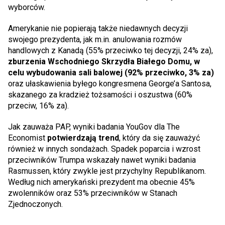
wyborców.
Amerykanie nie popierają także niedawnych decyzji
swojego prezydenta, jak m.in. anulowania rozmów
handlowych z Kanadą (55% przeciwko tej decyzji, 24% za),
zburzenia Wschodniego Skrzydła Białego Domu, w
celu wybudowania sali balowej (92% przeciwko, 3% za)
oraz ułaskawienia byłego kongresmena George’a Santosa,
skazanego za kradzież tożsamości i oszustwa (60%
przeciw, 16% za).
Jak zauważa PAP, wyniki badania YouGov dla The
Economist
potwierdzają trend
, który da się zauważyć
również w innych sondażach. Spadek poparcia i wzrost
przeciwników Trumpa wskazały nawet wyniki badania
Rasmussen, który zwykle jest przychylny Republikanom.
Według nich amerykański prezydent ma obecnie 45%
zwolenników oraz 53% przeciwników w Stanach
Zjednoczonych.