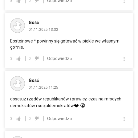
Odpowiedz »
8
0
Gość
01.11.2025 13:32
Epsteinowe * powinny się gotować w piekle we własnym
go*nie.
Odpowiedz »
3
0
Gość
01.11.2025 11:25
dosc juz rządów republikanów i prawicy, czas na młodych
❤️
😭
demokratów i socjaldemokratów
Odpowiedz »
3
0