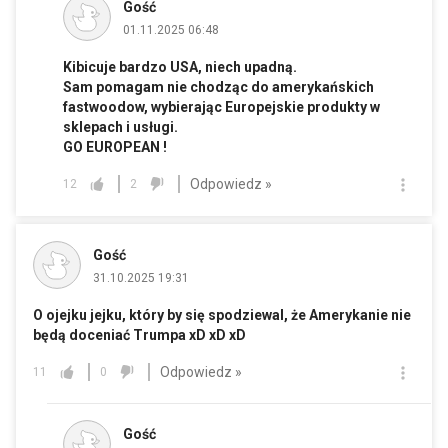
Gość
01.11.2025 06:48
Kibicuje bardzo USA, niech upadną.
Sam pomagam nie chodząc do amerykańskich
fastwoodow, wybierając Europejskie produkty w
sklepach i usługi.
GO EUROPEAN !
Odpowiedz »
12
2
Gość
31.10.2025 19:31
O ojejku jejku, który by się spodziewal, że Amerykanie nie
będą doceniać Trumpa xD xD xD
Odpowiedz »
11
0
Gość