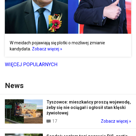
W meidach pojawiają się plotki o możliwej zmianie
kandydata.
Zobacz więcej »
WIĘCEJ POPULARNYCH
News
Tyszowce: mieszkańcy proszą wojewodę,
żeby się nie ociągał i ogłosił stan klęski
żywiołowej
17
Zobacz więcej »