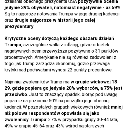
działania obecnego prezydenta USA
pozytywnie ocenia
jedynie 39% obywateli, natomiast negatywnie - aż 59%
.
Są to najgorsze notowania Trumpa w jego drugiej kadencji
oraz
drugie najgorsze w historii jego całej
prezydentury
.
Krytyczne oceny dotyczą każdego obszaru działań
Trumpa
, szczególnie walki z inflacją, gdzie odsetek
negatywnych ocen przewyższa pozytywne o 31 punktów
procentowych. Amerykanie nie są również zadowoleni z
tego, jak Trump zarządza ekonomią, gdzie przewaga
krytyki nad pochwałami wynosi 22 punkty procentowe.
Najmniej zwolenników Trump ma
w grupie wiekowej 18-
29, gdzie popiera go jedynie 20% wyborców, a 75% jest
przeciwko
. Jest to znaczący spadek, biorąc pod uwagę
poparcie na poziomie 50% na początku jego obecnej
kadencji. W pozostałych grupach wiekowych również
mniej
niż połowa respondentów opowiada się jako
zwolennicy Trumpa
: 37% w przypadku grupy 30-44 lata,
49% w grupie 45-64 oraz 43% wśród najstarszych