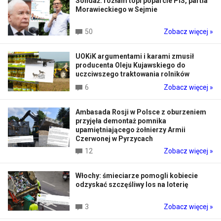
Sondaż: rozłam topi poparcie PiS, partia
Morawieckiego w Sejmie
50
Zobacz więcej »
UOKiK argumentami i karami zmusił
producenta Oleju Kujawskiego do
uczciwszego traktowania rolników
6
Zobacz więcej »
Ambasada Rosji w Polsce z oburzeniem
przyjęła demontaż pomnika
upamiętniającego żołnierzy Armii
Czerwonej w Pyrzycach
12
Zobacz więcej »
Włochy: śmieciarze pomogli kobiecie
odzyskać szczęśliwy los na loterię
3
Zobacz więcej »