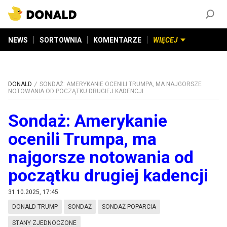
ZAŁÓŻ KONTO
©
2026
DONALD.PL
Wszelkie prawa zastrzeżone
NEWS
SORTOWNIA
KOMENTARZE
WIĘCEJ
DONALD
SONDAŻ: AMERYKANIE OCENILI TRUMPA, MA NAJGORSZE
NOTOWANIA OD POCZĄTKU DRUGIEJ KADENCJI
Sondaż: Amerykanie
ocenili Trumpa, ma
najgorsze notowania od
początku drugiej kadencji
31.10.2025, 17:45
DONALD TRUMP
SONDAŻ
SONDAŻ POPARCIA
STANY ZJEDNOCZONE