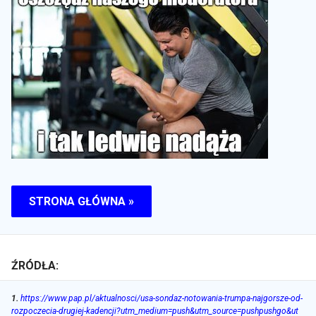
STRONA GŁÓWNA »
ŹRÓDŁA:
1
.
https://www.pap.pl/aktualnosci/usa-sondaz-notowania-trumpa-najgorsze-od-
rozpoczecia-drugiej-kadencji?utm_medium=push&utm_source=pushpushgo&ut