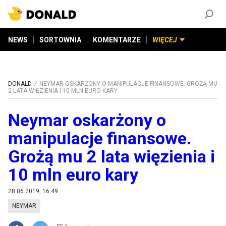
ZAŁÓŻ KONTO
©
2026
DONALD.PL
Wszelkie prawa zastrzeżone
NEWS
SORTOWNIA
KOMENTARZE
WIĘCEJ
DONALD
NEYMAR OSKARŻONY O MANIPULACJE FINANSOWE. GROŻĄ MU
2 LATA WIĘZIENIA I 10 MLN EURO KARY
Neymar oskarżony o
manipulacje finansowe.
Grożą mu 2 lata więzienia i
10 mln euro kary
28.06.2019, 16:49
NEYMAR