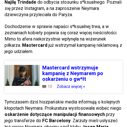
Najilę Trindade
do odbycia stosunku s*ksualnego. Poznali
się przez Instagram, a na zaproszenie Neymara
dziewczyna przyleciała do Paryża.
Dochodzenie w sprawie napaści s*ksualnej trwa, a w
zeznaniach kobiety pojawia się coraz więcej nieścisłości.
Mimo to afera niekorzystnie wpłynęła na wizerunek
piłkarza.
Mastercard
już wstrzymał kampanię reklamową z
jego udziałem.
Mastercard wstrzymuje
kampanię z Neymarem po
oskarżeniu o gw*łt
10
Zobacz więcej »
Tymczasem dziś hiszpańskie media informują o kolejnych
kłopotach Neymara. Prokuratura wystosowała wobec niego
oskarżenie dotyczące manipulacji finansowych
przy
jego transferze do
FC Barcelony
. Zarzuty mieli usłyszeć
też ojciec Neymara, obecny szef klubu
Josep Maria