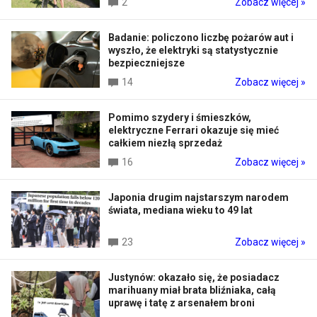
2
Zobacz więcej »
Badanie: policzono liczbę pożarów aut i
wyszło, że elektryki są statystycznie
bezpieczniejsze
14
Zobacz więcej »
Pomimo szydery i śmieszków,
elektryczne Ferrari okazuje się mieć
całkiem niezłą sprzedaż
16
Zobacz więcej »
Japonia drugim najstarszym narodem
świata, mediana wieku to 49 lat
23
Zobacz więcej »
Justynów: okazało się, że posiadacz
marihuany miał brata bliźniaka, całą
uprawę i tatę z arsenałem broni