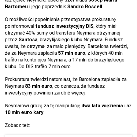
Bartomeu
i jego poprzednik
Sandro Rossell
.
O możliwości popełnienia przestępstwa prokuraturę
poinformował
fundusz inwestycyjny DIS
, który miał
otrzymać 40% sumy od transferu Neymara otrzymanej
przez
Santosa
, brazylijskiego klubu Neymara. Fundusz
uważa, że otrzymał za mało pieniędzy. Barcelona twierdzi,
że za Neymara zapłaciła
57 mln euro
, z których 40 mln
trafiło na konto ojca Neymara, a 17 mln do brazylijskiego
klubu. Do DIS trafiło 7 mln euro.
Prokuratura twierdzi natomiast, że Barcelona zapłaciła za
Neymara
83 mln euro
, co oznacza, że fundusz
inwestycyjny powinien zarobić więcej.
Neymarowi grożą za tę manipulację
dwa lata więzienia
i aż
10 mln euro kary
.
Zobacz też: