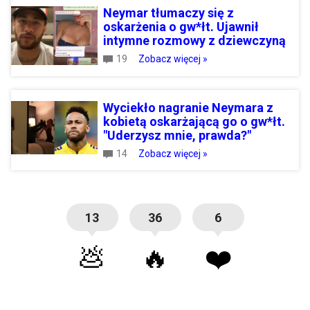
Neymar tłumaczy się z
oskarżenia o gw*łt. Ujawnił
intymne rozmowy z dziewczyną
19
Zobacz więcej »
Wyciekło nagranie Neymara z
kobietą oskarżającą go o gw*łt.
"Uderzysz mnie, prawda?"
14
Zobacz więcej »
13
36
6
💩
🔥
❤️