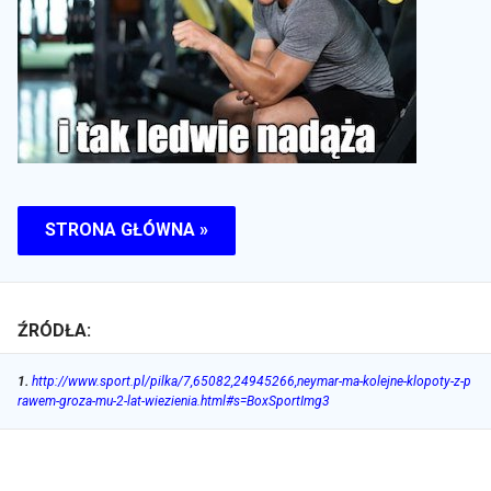
STRONA GŁÓWNA »
ŹRÓDŁA:
1
.
http://www.sport.pl/pilka/7,65082,24945266,neymar-ma-kolejne-klopoty-z-p
rawem-groza-mu-2-lat-wiezienia.html#s=BoxSportImg3