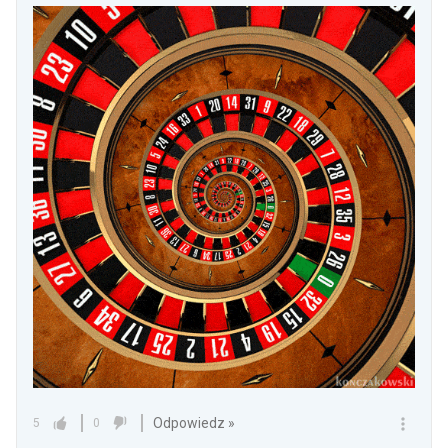
Odpowiedz »
5
0