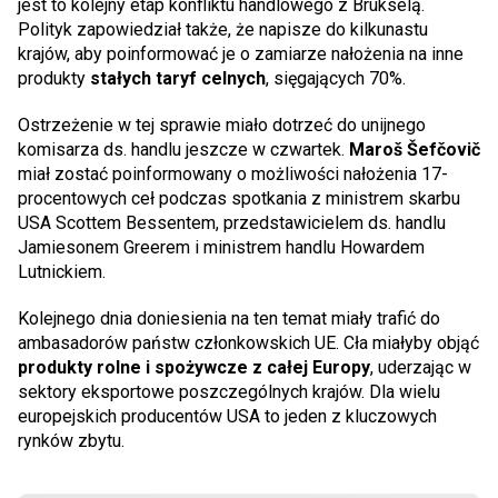
jest to kolejny etap konfliktu handlowego z Brukselą.
Polityk zapowiedział także, że napisze do kilkunastu
krajów, aby poinformować je o zamiarze nałożenia na inne
produkty
stałych taryf celnych
, sięgających 70%.
Ostrzeżenie w tej sprawie miało dotrzeć do unijnego
komisarza ds. handlu jeszcze w czwartek.
Maroš Šefčovič
miał zostać poinformowany o możliwości nałożenia 17-
procentowych ceł podczas spotkania z ministrem skarbu
USA Scottem Bessentem, przedstawicielem ds. handlu
Jamiesonem Greerem i ministrem handlu Howardem
Lutnickiem.
Kolejnego dnia doniesienia na ten temat miały trafić do
ambasadorów państw członkowskich UE. Cła miałyby objąć
produkty rolne i spożywcze z całej Europy
, uderzając w
sektory eksportowe poszczególnych krajów. Dla wielu
europejskich producentów USA to jeden z kluczowych
rynków zbytu.