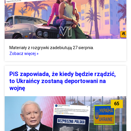
Materiały z rozgrywki zadebiutują 27 sierpnia.
Zobacz więcej »
PiS zapowiada, że kiedy będzie rządzić,
to Ukraińcy zostaną deportowani na
wojnę
65