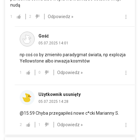
nudą
Odpowiedz »
1
2
Gość
05.07.2025 14:01
np coś co by zmieniło paradygmat świata, np explozja
Yellowstone albo inwazja kosmitów
Odpowiedz »
1
0
Użytkownik usunięty
05.07.2025 14:28
@15:59 Chyba przegapiłeś nowe c*cki Marianny S.
Odpowiedz »
2
1