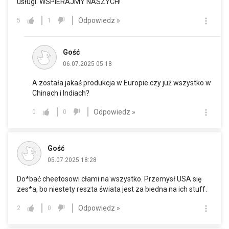
usługi. WSPIERAJMY NASZYCH!
Odpowiedz »
5
1
Gość
06.07.2025 05:18
A została jakaś produkcja w Europie czy już wszystko w
Chinach i Indiach?
Odpowiedz »
0
0
Gość
05.07.2025 18:28
Do*bać cheetosowi cłami na wszystko. Przemysł USA się
zes*a, bo niestety reszta świata jest za biedna na ich stuff.
Odpowiedz »
2
0