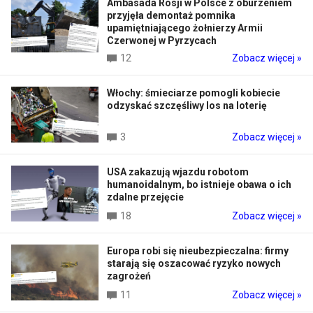
Ambasada Rosji w Polsce z oburzeniem
przyjęła demontaż pomnika
upamiętniającego żołnierzy Armii
Czerwonej w Pyrzycach
12
Zobacz więcej »
Włochy: śmieciarze pomogli kobiecie
odzyskać szczęśliwy los na loterię
3
Zobacz więcej »
USA zakazują wjazdu robotom
humanoidalnym, bo istnieje obawa o ich
zdalne przejęcie
18
Zobacz więcej »
Europa robi się nieubezpieczalna: firmy
starają się oszacować ryzyko nowych
zagrożeń
11
Zobacz więcej »