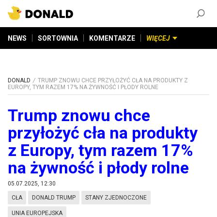
ZAŁÓŻ KONTO
©
2026
DONALD.PL
Wszelkie prawa zastrzeżone
NEWS
SORTOWNIA
KOMENTARZE
WIĘCEJ
DONALD
TRUMP ZNOWU CHCE PRZYŁOŻYĆ CŁA NA PRODUKTY Z
EUROPY, TYM RAZEM 17% NA ŻYWNOŚĆ I PŁODY ROLNE
Trump znowu chce
przyłożyć cła na produkty
z Europy, tym razem 17%
na żywność i płody rolne
05.07.2025, 12:30
CŁA
DONALD TRUMP
STANY ZJEDNOCZONE
UNIA EUROPEJSKA