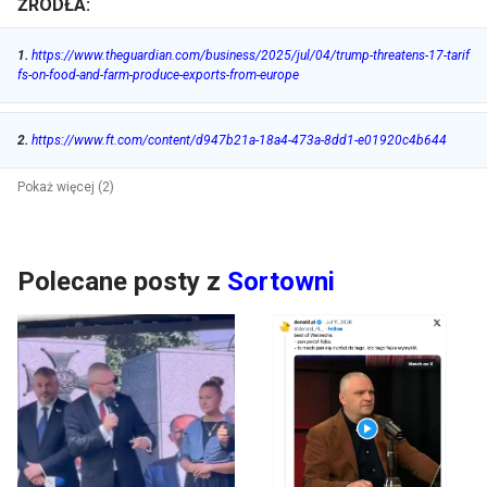
ŹRÓDŁA:
1
.
https://www.theguardian.com/business/2025/jul/04/trump-threatens-17-tarif
fs-on-food-and-farm-produce-exports-from-europe
2
.
https://www.ft.com/content/d947b21a-18a4-473a-8dd1-e01920c4b644
Pokaż więcej (2)
Polecane posty z
Sortowni