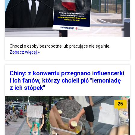
Chodzi o osoby bezrobotne lub pracujące nielegalnie.
Zobacz więcej »
Chiny: z konwentu przegnano influencerki
i ich fanów, którzy chcieli pić "lemoniadę
z ich stópek"
25