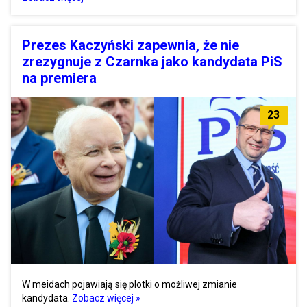
Prezes Kaczyński zapewnia, że nie
zrezygnuje z Czarnka jako kandydata PiS
na premiera
23
W meidach pojawiają się plotki o możliwej zmianie
kandydata.
Zobacz więcej »