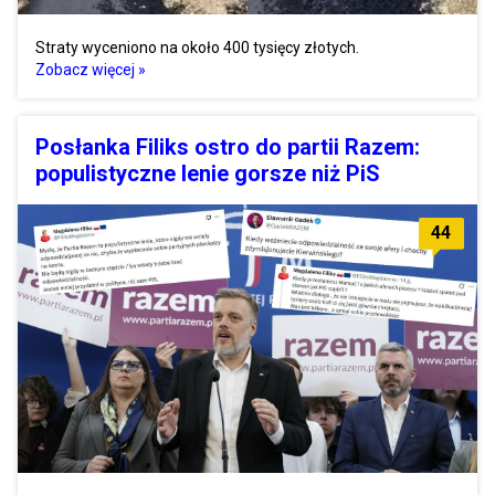
Straty wyceniono na około 400 tysięcy złotych.
Zobacz więcej »
Posłanka Filiks ostro do partii Razem:
populistyczne lenie gorsze niż PiS
44