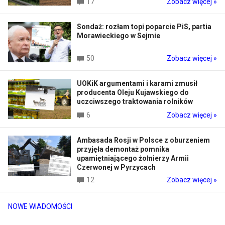
17
Zobacz więcej »
Sondaż: rozłam topi poparcie PiS, partia
Morawieckiego w Sejmie
50
Zobacz więcej »
UOKiK argumentami i karami zmusił
producenta Oleju Kujawskiego do
uczciwszego traktowania rolników
6
Zobacz więcej »
Ambasada Rosji w Polsce z oburzeniem
przyjęła demontaż pomnika
upamiętniającego żołnierzy Armii
Czerwonej w Pyrzycach
12
Zobacz więcej »
NOWE WIADOMOŚCI