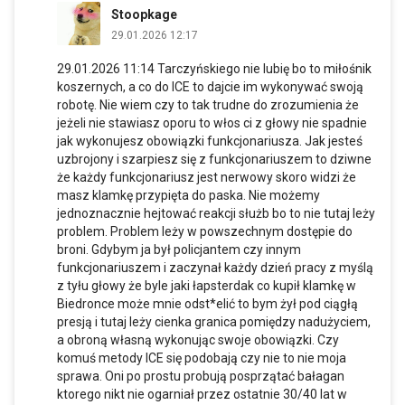
Stoopkage
29.01.2026 12:17
29.01.2026 11:14 Tarczyńskiego nie lubię bo to miłośnik
koszernych, a co do ICE to dajcie im wykonywać swoją
robotę. Nie wiem czy to tak trudne do zrozumienia że
jeżeli nie stawiasz oporu to włos ci z głowy nie spadnie
jak wykonujesz obowiązki funkcjonariusza. Jak jesteś
uzbrojony i szarpiesz się z funkcjonariuszem to dziwne
że każdy funkcjonariusz jest nerwowy skoro widzi że
masz klamkę przypięta do paska. Nie możemy
jednoznacznie hejtować reakcji służb bo to nie tutaj leży
problem. Problem leży w powszechnym dostępie do
broni. Gdybym ja był policjantem czy innym
funkcjonariuszem i zaczynał każdy dzień pracy z myślą
z tyłu głowy że byle jaki łapsterdak co kupił klamkę w
Biedronce może mnie odst*elić to bym żył pod ciągłą
presją i tutaj leży cienka granica pomiędzy nadużyciem,
a obroną własną wykonując swoje obowiązki. Czy
komuś metody ICE się podobają czy nie to nie moja
sprawa. Oni po prostu probują posprzątać bałagan
ktorego nikt nie ogarniał przez ostatnie 30/40 lat w