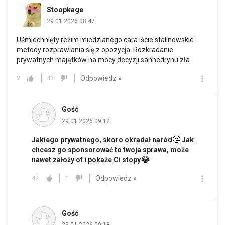
Stoopkage
29.01.2026 08:47
Uśmiechnięty reżim miedzianego cara iście stalinowskie
metody rozprawiania się z opozycja. Rozkradanie
prywatnych majątków na mocy decyzji sanhedrynu zła
Odpowiedz »
2
43
Gość
29.01.2026 09:12
🤔
Jakiego prywatnego, skoro okradał naród
Jak
chcesz go sponsorować to twoja sprawa, może
😂
nawet założy of i pokaże Ci stopy
Odpowiedz »
42
1
Gość
29.01.2026 09:18