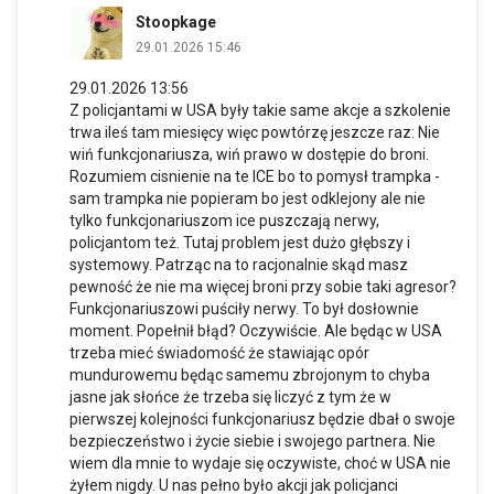
Stoopkage
29.01.2026 15:46
29.01.2026 13:56
Z policjantami w USA były takie same akcje a szkolenie
trwa ileś tam miesięcy więc powtórzę jeszcze raz: Nie
wiń funkcjonariusza, wiń prawo w dostępie do broni.
Rozumiem cisnienie na te ICE bo to pomysł trampka -
sam trampka nie popieram bo jest odklejony ale nie
tylko funkcjonariuszom ice puszczają nerwy,
policjantom też. Tutaj problem jest dużo głębszy i
systemowy. Patrząc na to racjonalnie skąd masz
pewność że nie ma więcej broni przy sobie taki agresor?
Funkcjonariuszowi puściły nerwy. To był dosłownie
moment. Popełnił błąd? Oczywiście. Ale będąc w USA
trzeba mieć świadomość że stawiając opór
mundurowemu będąc samemu zbrojonym to chyba
jasne jak słońce że trzeba się liczyć z tym że w
pierwszej kolejności funkcjonariusz będzie dbał o swoje
bezpieczeństwo i życie siebie i swojego partnera. Nie
wiem dla mnie to wydaje się oczywiste, choć w USA nie
żyłem nigdy. U nas pełno było akcji jak policjanci