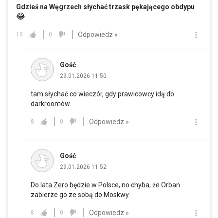
Gdzieś na Węgrzech słychać trzask pękającego obdypu
😂
Odpowiedz »
19
0
Gość
29.01.2026 11:50
tam słychać co wieczór, gdy prawicowcy idą do
darkroomów
Odpowiedz »
8
0
Gość
29.01.2026 11:52
Do lata Zero będzie w Polsce, no chyba, że Orban
zabierze go ze sobą do Moskwy.
Odpowiedz »
8
0