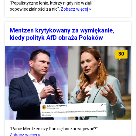
"Populistyczne lenie, którzy nigdy nie wzięli
odpowiedzialności za nic".
Zobacz więcej »
Mentzen krytykowany za wymiękanie,
kiedy polityk AfD obraża Polaków
30
"Panie Mentzen czy Pan się boi zareagować?".
Zobacz więcej »