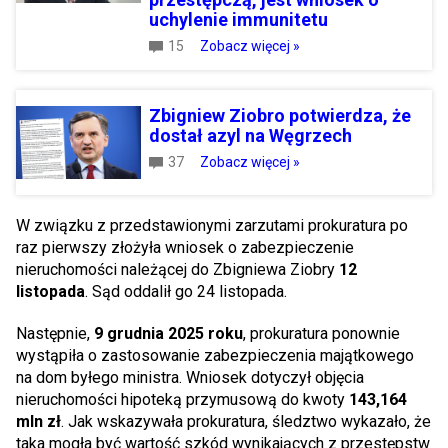
uchylenie immunitetu
15
Zobacz więcej »
Zbigniew Ziobro potwierdza, że
dostał azyl na Węgrzech
37
Zobacz więcej »
W związku z przedstawionymi zarzutami prokuratura po
raz pierwszy złożyła wniosek o zabezpieczenie
nieruchomości należącej do Zbigniewa Ziobry
12
listopada
. Sąd oddalił go 24 listopada.
Następnie,
9 grudnia 2025 roku
, prokuratura ponownie
wystąpiła o zastosowanie zabezpieczenia majątkowego
na dom byłego ministra. Wniosek dotyczył objęcia
nieruchomości hipoteką przymusową do kwoty
143,164
mln zł
. Jak wskazywała prokuratura, śledztwo wykazało, że
taka mogła być wartość szkód wynikających z przestępstw