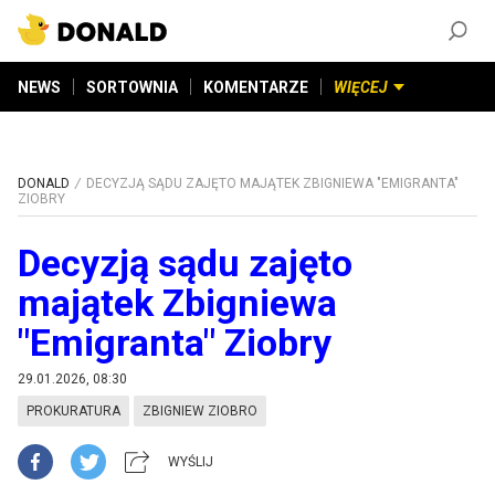
ZAŁÓŻ KONTO
©
2026
DONALD.PL
Wszelkie prawa zastrzeżone
NEWS
SORTOWNIA
KOMENTARZE
WIĘCEJ
DONALD
DECYZJĄ SĄDU ZAJĘTO MAJĄTEK ZBIGNIEWA "EMIGRANTA"
ZIOBRY
Decyzją sądu zajęto
majątek Zbigniewa
"Emigranta" Ziobry
29.01.2026, 08:30
PROKURATURA
ZBIGNIEW ZIOBRO
WYŚLIJ