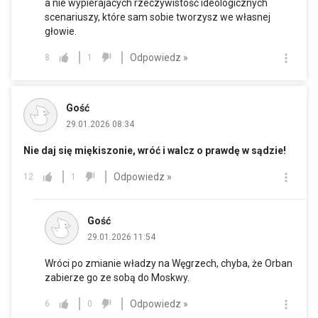
a nie wypierajacych rzeczywistość ideologicznych
scenariuszy, które sam sobie tworzysz we własnej
głowie.
Odpowiedz »
8
1
Gość
29.01.2026 08:34
Nie daj się miękiszonie, wróć i walcz o prawdę w sądzie!
Odpowiedz »
12
1
Gość
29.01.2026 11:54
Wróci po zmianie władzy na Węgrzech, chyba, że Orban
zabierze go ze sobą do Moskwy.
Odpowiedz »
6
0