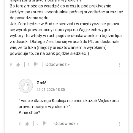
Miękiszona prawomocnym wyrokiem?
Bo teraz może go wsadzić do aresztu pod praktycznie
każdym pozorem i ewentualnie później przedłużać areszt aż
do posiedzenia sądu.
Jak Zero będzie w Budzie siedział i w międzyczasie pojawi
się wyrok prawomocny i opozycja na Węgrzech wygra
wybory- to wtedy w ruch pójdzie ułaskawionko - i będzie lipa
z odsiadki. Dlatego Zero boi się wracać do PL, bo doskonale
wie, że ta luka (między aresztowaniem a wyrokiem)
powoduje to, że na bank pójdzie siedziec :)
Odpowiedz »
9
1
Gość
29.01.2026 18:35
" wiecie dlaczego Koalicja nie chce skazać Miękiszona
prawomocnym wyrokiem?"
A nie chce?
Odpowiedz »
3
0