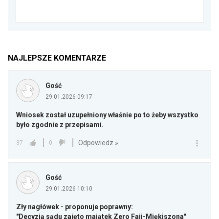
NAJLEPSZE KOMENTARZE
Gość
29.01.2026 09:17
Wniosek został uzupełniony właśnie po to żeby wszystko
było zgodnie z przepisami.
Odpowiedz »
37
0
Gość
29.01.2026 10:10
Zły nagłówek - proponuje poprawny:
"Decyzją sądu zajęto majątek Zero Faji-Miękiszona"