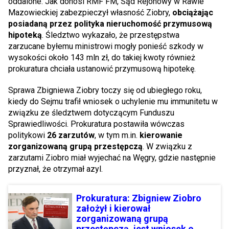
oddalone. Jak donosi RMF FM, Sąd Rejonowy w Rawie
Mazowieckiej zabezpieczył własność Ziobry,
obciążając
posiadaną przez polityka nieruchomość przymusową
hipoteką
. Śledztwo wykazało, że przestępstwa
zarzucane byłemu ministrowi mogły ponieść szkody w
wysokości około 143 mln zł, do takiej kwoty również
prokuratura chciała ustanowić przymusową hipotekę.
Sprawa Zbigniewa Ziobry toczy się od ubiegłego roku,
kiedy do Sejmu trafił wniosek o uchylenie mu immunitetu w
związku ze śledztwem dotyczącym Funduszu
Sprawiedliwości. Prokuratura postawiła wówczas
politykowi
26 zarzutów
, w tym m.in.
kierowanie
zorganizowaną grupą przestępczą
. W związku z
zarzutami Ziobro miał wyjechać na Węgry, gdzie następnie
przyznał, że otrzymał azyl.
Prokuratura: Zbigniew Ziobro
założył i kierował
zorganizowaną grupą
przestępczą, jest wniosek o