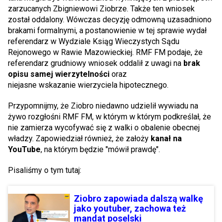
zarzucanych Zbigniewowi Ziobrze. Także ten wniosek
został oddalony. Wówczas decyzję odmowną uzasadniono
brakami formalnymi, a postanowienie w tej sprawie wydał
referendarz w Wydziale Ksiąg Wieczystych Sądu
Rejonowego w Rawie Mazowieckiej. RMF FM podaje, że
referendarz grudniowy wniosek oddalił z uwagi na
brak
opisu samej wierzytelności
oraz
niejasne wskazanie wierzyciela hipotecznego.
Przypomnijmy, że Ziobro niedawno udzielił wywiadu na
żywo rozgłośni RMF FM, w którym w którym podkreślał, że
nie zamierza wycofywać się z walki o obalenie obecnej
władzy. Zapowiedział również, że założy
kanał na
YouTube
, na którym będzie "mówił prawdę".
Pisaliśmy o tym tutaj:
Ziobro zapowiada dalszą walkę
jako youtuber, zachowa też
mandat poselski