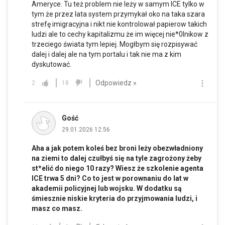
Ameryce. Tu też problem nie leży w samym ICE tylko w
tym że przez lata system przymykał oko na taka szara
strefę imigracyjna i nikt nie kontrolował papierow takich
ludzi ale to cechy kapitalizmu że im więcej nie*0lnikow z
trzeciego świata tym lepiej. Mogłbym się rozpisywać
dalej i dalej ale na tym portalu i tak nie ma z kim
dyskutować.
Odpowiedz »
2
18
Gość
29.01.2026 12:56
Aha a jak potem koleś bez broni leży obezwładniony
na ziemi to dalej czułbyś się na tyle zagrożony żeby
st*elić do niego 10 razy? Wiesz że szkolenie agenta
ICE trwa 5 dni? Co to jest w porownaniu do lat w
akademii policyjnej lub wojsku. W dodatku są
śmiesznie niskie kryteria do przyjmowania ludzi, i
masz co masz.