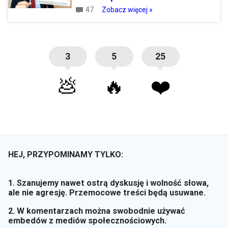
47
Zobacz więcej »
3
5
25
💩
🔥
❤️
HEJ, PRZYPOMINAMY TYLKO:
1. Szanujemy nawet ostrą dyskusję i wolność słowa,
ale nie agresję. Przemocowe treści będą usuwane.
2. W komentarzach można swobodnie używać
embedów z mediów społecznościowych.