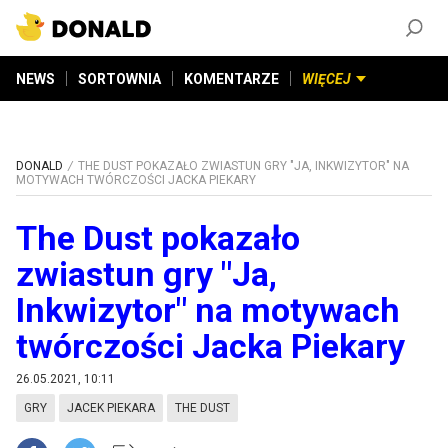
ZAŁÓŻ KONTO
©
2026
DONALD.PL
Wszelkie prawa zastrzeżone
NEWS
SORTOWNIA
KOMENTARZE
WIĘCEJ
DONALD
THE DUST POKAZAŁO ZWIASTUN GRY "JA, INKWIZYTOR" NA
MOTYWACH TWÓRCZOŚCI JACKA PIEKARY
The Dust pokazało
zwiastun gry "Ja,
Inkwizytor" na motywach
twórczości Jacka Piekary
26.05.2021, 10:11
GRY
JACEK PIEKARA
THE DUST