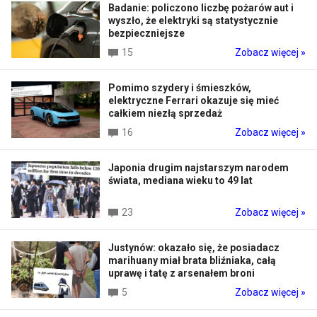
Badanie: policzono liczbę pożarów aut i
wyszło, że elektryki są statystycznie
bezpieczniejsze
15
Zobacz więcej »
Pomimo szydery i śmieszków,
elektryczne Ferrari okazuje się mieć
całkiem niezłą sprzedaż
16
Zobacz więcej »
Japonia drugim najstarszym narodem
świata, mediana wieku to 49 lat
23
Zobacz więcej »
Justynów: okazało się, że posiadacz
marihuany miał brata bliźniaka, całą
uprawę i tatę z arsenałem broni
5
Zobacz więcej »