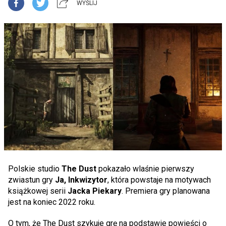
WYŚLIJ
Polskie studio
The Dust
pokazało wlaśnie pierwszy
zwiastun gry
Ja, Inkwizytor
, która powstaje na motywach
książkowej serii
Jacka Piekary
. Premiera gry planowana
jest na koniec 2022 roku.
O tym, że The Dust szykuje grę na podstawie powieści o