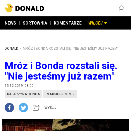
ZAŁÓŻ KONTO
©
2026
DONALD.PL
Wszelkie prawa zastrzeżone
NEWS
SORTOWNIA
KOMENTARZE
WIĘCEJ
DONALD
MRÓZ I BONDA ROZSTALI SIĘ. "NIE JESTEŚMY JUŻ RAZEM"
Mróz i Bonda rozstali się.
"Nie jesteśmy już razem"
15.12.2019, 08:00
KATARZYNA BONDA
REMIGIUSZ MRÓZ
WYŚLIJ