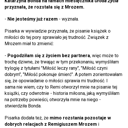
Katarzyna Bonda na łamach miesięcznika
Uroda Życia
przyznała, że rozstała się z Mrozem.
-
Nie jesteśmy już razem
- wyznała.
Pisarka w wywiadzie przyznała, że pisanie książek o
miłości do tej pory sprawiało jej trudność. Związek z
Mrozem miał to zmienić:
-
Pogodziłam się z życiem bez partnera
, więc może to
trochę dziwne, że trwając w tym przekonaniu, wymyśliłam
trylogię z tytułami "Miłość leczy rany", "Miłość czyni
dobrym", "Miłość pokonuje śmierć". A potem zorientowałam
się, że opowiadanie o miłości sprawia mi trudność. I
sama nie wiem, czy to Remi otworzył mnie na pisanie tej
książki, czy odwrotnie - historia miłosna, jaką wymyśliłam
na potrzeby powieści, otworzyła mnie na niego -
stwierdziła Bonda.
Pisarka dodała też, że
mimo rozstania pozostaje w
dobrych relacjach z Remigiuszem Mrozem
i