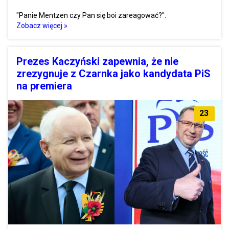
"Panie Mentzen czy Pan się boi zareagować?".
Zobacz więcej »
Prezes Kaczyński zapewnia, że nie
zrezygnuje z Czarnka jako kandydata PiS
na premiera
23