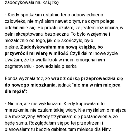
zadedykowała mu książkę:
- Kiedy spotkałam ostatnio tego odpowiedniego
człowieka, nie myślałam nawet o tym, na czym polega
odsłanianie się. Po prostu czułam, że jestem rozumiana, w
pełni akceptowana, bezpieczna. To było wzajemne i
niezależnie od tego, jak się skończyło, było
piękne.
Zadedykowałam mu nową książkę, bo
przywrócił mi wiarę w miłość
. Czyli dał mi nowe życie.
Uważam, że to wielki krok w moim emocjonalnym
zagmatwaniu - powiedziała pisarka.
Bonda wyznała też, że
wraz z córką przeprowadziła się
do nowego mieszkania,
jednak "
nie ma w nim miejsca
dla męża":
- Nie ma, ale nie wykluczam. Kiedy kupowałam to
mieszkanie, nie czułam takiej wiary. Nie myślałam o miejscu
dla mężczyzny. Wtedy trzymałam się postanowienia, że
będę sama. Rozglądałam się po tej przestrzeni i
planowałam: tu będzie gabinet, tam miejsce dla Niny,