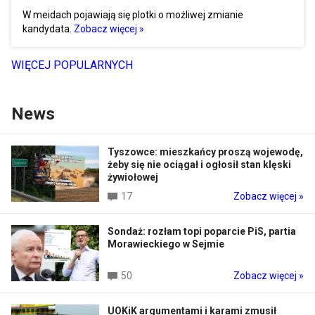
W meidach pojawiają się plotki o możliwej zmianie
kandydata.
Zobacz więcej »
WIĘCEJ POPULARNYCH
News
Tyszowce: mieszkańcy proszą wojewodę,
żeby się nie ociągał i ogłosił stan klęski
żywiołowej
17
Zobacz więcej »
Sondaż: rozłam topi poparcie PiS, partia
Morawieckiego w Sejmie
50
Zobacz więcej »
UOKiK argumentami i karami zmusił