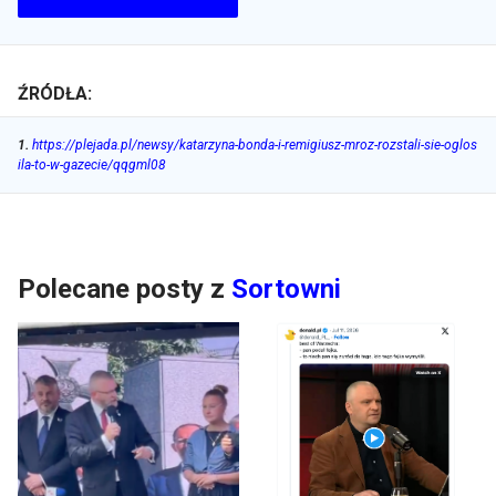
ŹRÓDŁA:
1
.
https://plejada.pl/newsy/katarzyna-bonda-i-remigiusz-mroz-rozstali-sie-oglos
ila-to-w-gazecie/qqgml08
Polecane posty z
Sortowni