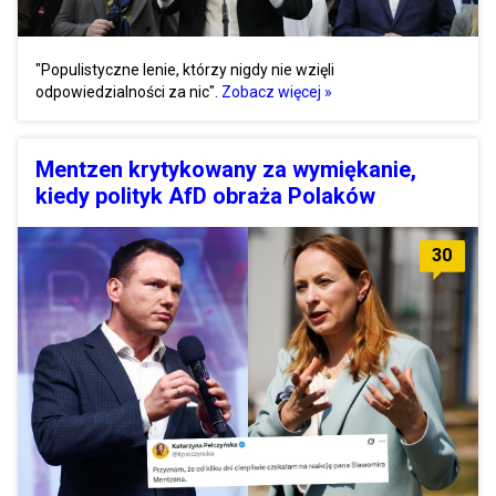
"Populistyczne lenie, którzy nigdy nie wzięli
odpowiedzialności za nic".
Zobacz więcej »
Mentzen krytykowany za wymiękanie,
kiedy polityk AfD obraża Polaków
30