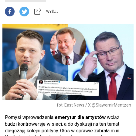
WYŚLIJ
fot. East News / X @SlawomirMentzen
Pomysł wprowadzenia
emerytur dla artystów
wciąż
budzi kontrowersje w sieci, a do dyskusji na ten temat
dołączają kolejni politycy. Głos w sprawie zabrała m.in.