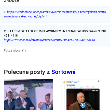
ŹRÓDŁA:
1
.
https://wiadomosci.onet.pl/kraj/slawomir-mentzen-kpi-z-przemyslawa-czarnk
a-ale-blaszczak-powaznie/bly0vrf
2
.
HTTPS://TWITTER.COM/SLAWOMIRMENTZEN/STATUS/20642671398
42814418
https://twitter.com/SlawomirMentzen/status/2064267139842814418
Pokaż więcej (1)
Polecane posty z
Sortowni