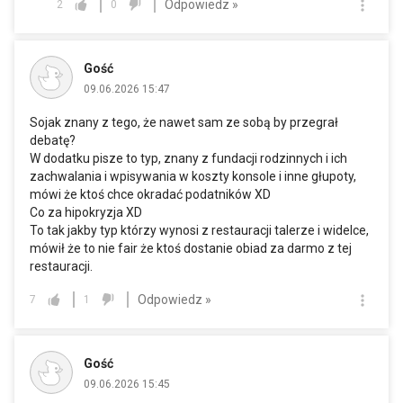
Odpowiedz »
2
0
Gość
09.06.2026 15:47
Sojak znany z tego, że nawet sam ze sobą by przegrał
debatę?
W dodatku pisze to typ, znany z fundacji rodzinnych i ich
zachwalania i wpisywania w koszty konsole i inne głupoty,
mówi że ktoś chce okradać podatników XD
Co za hipokryzja XD
To tak jakby typ którzy wynosi z restauracji talerze i widelce,
mówił że to nie fair że ktoś dostanie obiad za darmo z tej
restauracji.
Odpowiedz »
7
1
Gość
09.06.2026 15:45