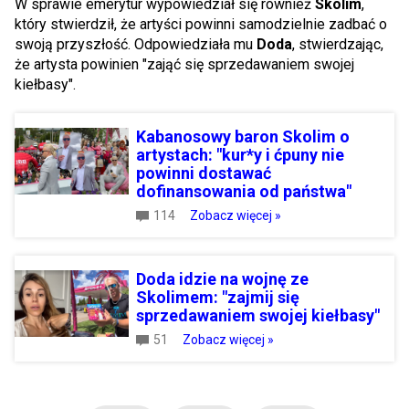
W sprawie emerytur wypowiedział się również
Skolim
,
który stwierdził, że artyści powinni samodzielnie zadbać o
swoją przyszłość. Odpowiedziała mu
Doda
, stwierdzając,
że artysta powinien "zająć się sprzedawaniem swojej
kiełbasy".
Kabanosowy baron Skolim o
artystach: "kur*y i ćpuny nie
powinni dostawać
dofinansowania od państwa"
114
Zobacz więcej »
Doda idzie na wojnę ze
Skolimem: "zajmij się
sprzedawaniem swojej kiełbasy"
51
Zobacz więcej »