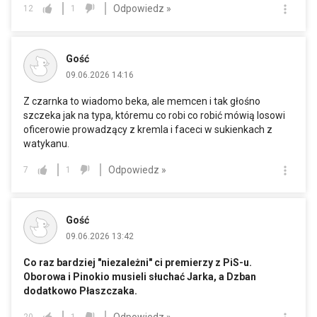
Odpowiedz »
12
1
Gość
09.06.2026 14:16
Z czarnka to wiadomo beka, ale memcen i tak głośno
szczeka jak na typa, któremu co robi co robić mówią losowi
oficerowie prowadzący z kremla i faceci w sukienkach z
watykanu.
Odpowiedz »
7
1
Gość
09.06.2026 13:42
Co raz bardziej "niezależni" ci premierzy z PiS-u.
Oborowa i Pinokio musieli słuchać Jarka, a Dzban
dodatkowo Płaszczaka.
Odpowiedz »