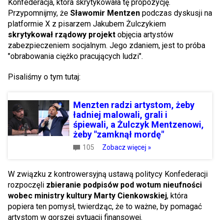
Konfederacja, która skrytykowała tę propozycję.
Przypomnijmy, że
Sławomir Mentzen
podczas dyskusji na
platformie X z pisarzem Jakubem Żulczykiem
skrytykował rządowy projekt
objęcia artystów
zabezpieczeniem socjalnym. Jego zdaniem, jest to próba
"obrabowania ciężko pracujących ludzi".
Pisaliśmy o tym tutaj:
Menzten radzi artystom, żeby
ładniej malowali, grali i
śpiewali, a Żulczyk Mentzenowi,
żeby "zamknął mordę"
105
Zobacz więcej »
W związku z kontrowersyjną ustawą politycy Konfederacji
rozpoczęli
zbieranie podpisów pod wotum nieufności
wobec ministry kultury Marty Cienkowskiej
, która
popiera ten pomysł, twierdząc, że to ważne, by pomagać
artystom w gorszej sytuacji finansowej.