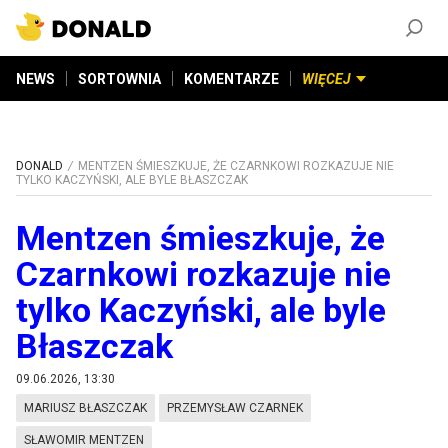
ZAŁÓŻ KONTO
©
2026
DONALD.PL
Wszelkie prawa zastrzeżone
NEWS
SORTOWNIA
KOMENTARZE
WIĘCEJ
DONALD
MENTZEN ŚMIESZKUJE, ŻE CZARNKOWI ROZKAZUJE NIE
TYLKO KACZYŃSKI, ALE BYLE BŁASZCZAK
Mentzen śmieszkuje, że
Czarnkowi rozkazuje nie
tylko Kaczyński, ale byle
Błaszczak
09.06.2026, 13:30
MARIUSZ BŁASZCZAK
PRZEMYSŁAW CZARNEK
SŁAWOMIR MENTZEN