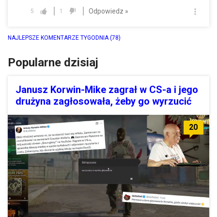
Odpowiedz »
5
1
NAJLEPSZE KOMENTARZE TYGODNIA
(78)
Popularne dzisiaj
Janusz Korwin-Mike zagrał w CS-a i jego
drużyna zagłosowała, żeby go wyrzucić
20