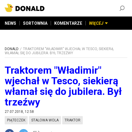
ZAŁÓŻ KONTO
©
2026
DONALD.PL
Wszelkie prawa zastrzeżone
NEWS
SORTOWNIA
KOMENTARZE
WIĘCEJ
DONALD
TRAKTOREM "WŁADIMIR" WJECHAŁ W TESCO, SIEKIERĄ
WŁAMAŁ SIĘ DO JUBILERA. BYŁ TRZEŹWY
Traktorem "Władimir"
wjechał w Tesco, siekierą
włamał się do jubilera. Był
trzeźwy
27.07.2018, 12:58
PIĄTECZEK
STALOWA WOLA
TRAKTOR