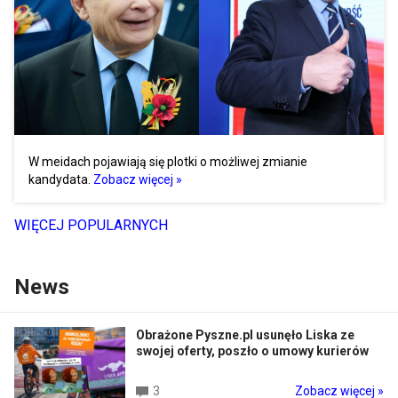
W meidach pojawiają się plotki o możliwej zmianie
kandydata.
Zobacz więcej »
WIĘCEJ POPULARNYCH
News
Obrażone Pyszne.pl usunęło Liska ze
swojej oferty, poszło o umowy kurierów
3
Zobacz więcej »