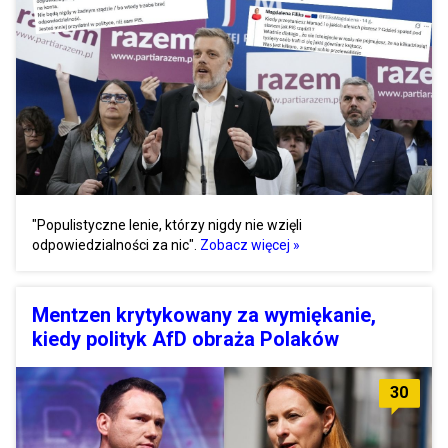
"Populistyczne lenie, którzy nigdy nie wzięli
odpowiedzialności za nic".
Zobacz więcej »
Mentzen krytykowany za wymiękanie,
kiedy polityk AfD obraża Polaków
30