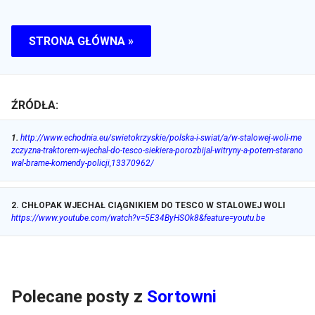
STRONA GŁÓWNA »
ŹRÓDŁA:
1
.
http://www.echodnia.eu/swietokrzyskie/polska-i-swiat/a/w-stalowej-woli-me
zczyzna-traktorem-wjechal-do-tesco-siekiera-porozbijal-witryny-a-potem-starano
wal-brame-komendy-policji,13370962/
2
.
CHŁOPAK WJECHAŁ CIĄGNIKIEM DO TESCO W STALOWEJ WOLI
https://www.youtube.com/watch?v=5E34ByHSOk8&feature=youtu.be
Polecane posty z
Sortowni