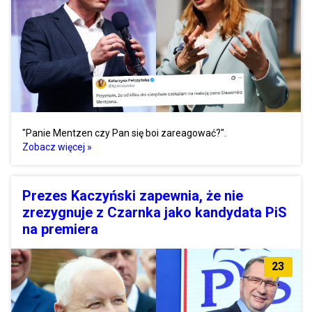
"Panie Mentzen czy Pan się boi zareagować?".
Zobacz więcej »
Prezes Kaczyński zapewnia, że nie
zrezygnuje z Czarnka jako kandydata PiS
na premiera
23