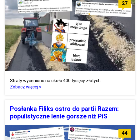
27
Straty wyceniono na około 400 tysięcy złotych.
Zobacz więcej »
Posłanka Filiks ostro do partii Razem:
populistyczne lenie gorsze niż PiS
44