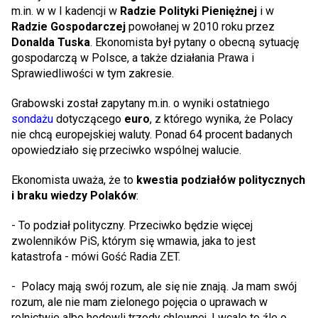
m.in. w w I kadencji w
Radzie Polityki Pieniężnej
i w
Radzie Gospodarczej
powołanej w 2010 roku przez
Donalda Tuska
. Ekonomista był pytany o obecną sytuację
gospodarczą w Polsce, a także działania Prawa i
Sprawiedliwości w tym zakresie.
Grabowski został zapytany m.in. o wyniki ostatniego
sondażu
dotyczącego
euro
, z którego wynika, że Polacy
nie chcą europejskiej waluty. Ponad 64 procent badanych
opowiedziało się przeciwko wspólnej walucie.
Ekonomista uważa, że to
kwestia podziałów politycznych
i braku wiedzy Polaków
:
- To podział polityczny. Przeciwko będzie więcej
zwolenników PiS, którym się wmawia, jaka to jest
katastrofa - mówi Gość Radia ZET.
- Polacy mają swój rozum, ale się nie znają. Ja mam swój
rozum, ale nie mam zielonego pojęcia o uprawach w
rolnictwie albo hodowli trzody chlewnej. I wcale to źle o