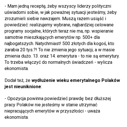
- Mam jedną receptę, żeby wszyscy liderzy polityczni
uświadomi sobie, w jak poważnej sytuacji jesteśmy, żeby
zrozumieli siebie nawzajem. Muszą razem usiąść i
powiedzieć: realizujemy wybrane, najbardziej celowane
programy socjalne, których teraz nie ma, np. wspieranie
samotnie mieszkających emerytów np. 500+ dla
najbogatszych. Natychmiast! 500 złotych dla kogoś, kto
zarabia 20 tys.?! To nie zmienia jego sytuacji, a w masie
zmienia dużo. 13. oraz 14. emerytura - to nie są emerytury.
To trzeba włączyć do normalnych świadczeń - wylicza
ekonomista.
Dodał też, że
wydłużenie wieku emerytalnego Polaków
jest nieuniknione
:
- Opozycja powinna powiedzieć prawdę: bez dłuższej
pracy Polaków nie jesteśmy w stanie utrzymać
niepracujących emerytów w przyszłości - uważa
ekonomista.