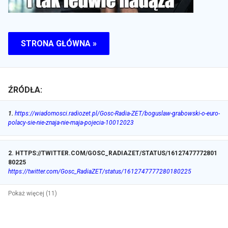
STRONA GŁÓWNA »
ŹRÓDŁA:
1
.
https://wiadomosci.radiozet.pl/Gosc-Radia-ZET/boguslaw-grabowski-o-euro-
polacy-sie-nie-znaja-nie-maja-pojecia-10012023
2
.
HTTPS://TWITTER.COM/GOSC_RADIAZET/STATUS/16127477772801
80225
https://twitter.com/Gosc_RadiaZET/status/1612747777280180225
Pokaż więcej (11)