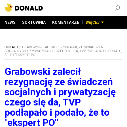
ZAŁÓŻ KONTO
©
2026
DONALD.PL
Wszelkie prawa zastrzeżone
NEWS
SORTOWNIA
KOMENTARZE
WIĘCEJ
DONALD
GRABOWSKI ZALECIŁ REZYGNACJĘ ZE ŚWIADCZEŃ
SOCJALNYCH I PRYWATYZACJĘ CZEGO SIĘ DA, TVP PODŁAPAŁO I PODAŁO,
ŻE TO "EKSPERT PO"
Grabowski zalecił
rezygnację ze świadczeń
socjalnych i prywatyzację
czego się da, TVP
podłapało i podało, że to
"ekspert PO"