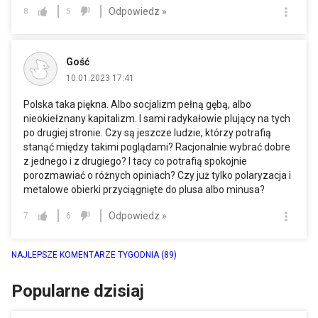
Odpowiedz »
8
5
Gość
10.01.2023 17:41
Polska taka piękna. Albo socjalizm pełną gębą, albo
nieokiełznany kapitalizm. I sami radykałowie plujący na tych
po drugiej stronie. Czy są jeszcze ludzie, którzy potrafią
stanąć między takimi poglądami? Racjonalnie wybrać dobre
z jednego i z drugiego? I tacy co potrafią spokojnie
porozmawiać o różnych opiniach? Czy już tylko polaryzacja i
metalowe obierki przyciągnięte do plusa albo minusa?
Odpowiedz »
7
6
NAJLEPSZE KOMENTARZE TYGODNIA
(89)
Popularne dzisiaj