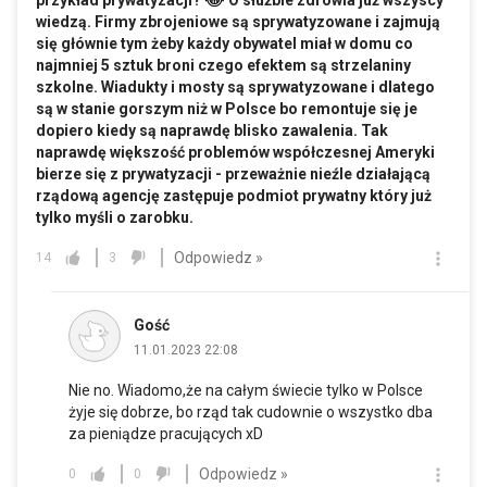
przykład prywatyzacji?
O służbie zdrowia już wszyscy
wiedzą. Firmy zbrojeniowe są sprywatyzowane i zajmują
się głównie tym żeby każdy obywatel miał w domu co
najmniej 5 sztuk broni czego efektem są strzelaniny
szkolne. Wiadukty i mosty są sprywatyzowane i dlatego
są w stanie gorszym niż w Polsce bo remontuje się je
dopiero kiedy są naprawdę blisko zawalenia. Tak
naprawdę większość problemów współczesnej Ameryki
bierze się z prywatyzacji - przeważnie nieźle działającą
rządową agencję zastępuje podmiot prywatny który już
tylko myśli o zarobku.
Odpowiedz »
14
3
Gość
11.01.2023 22:08
Nie no. Wiadomo,że na całym świecie tylko w Polsce
żyje się dobrze, bo rząd tak cudownie o wszystko dba
za pieniądze pracujących xD
Odpowiedz »
0
0