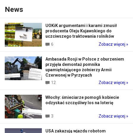
News
UOKiK argumentami i karami zmusił
producenta Oleju Kujawskiego do
uczciwszego traktowania rolników
6
Zobacz więcej »
Ambasada Rosji w Polsce z oburzeniem
przyjęła demontaż pomnika
upamiętniającego żołnierzy Armii
Czerwonej w Pyrzycach
12
Zobacz więcej »
Włochy: śmieciarze pomogli kobiecie
odzyskać szczęśliwy los na loterię
3
Zobacz więcej »
USA zakazują wjazdu robotom