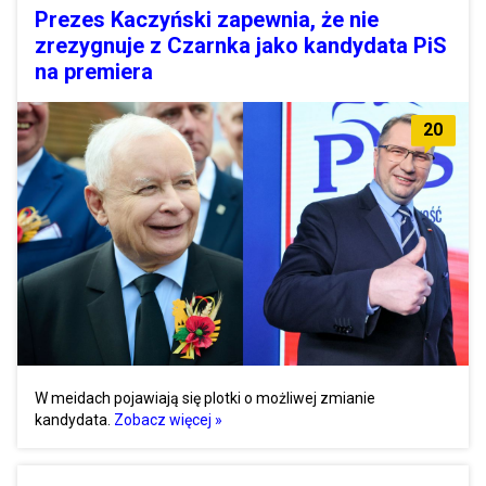
Prezes Kaczyński zapewnia, że nie
zrezygnuje z Czarnka jako kandydata PiS
na premiera
20
W meidach pojawiają się plotki o możliwej zmianie
kandydata.
Zobacz więcej »