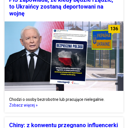
to Ukraińcy zostaną deportowani na
wojnę
136
Chodzi o osoby bezrobotne lub pracujące nielegalnie.
Zobacz więcej »
Chiny: z konwentu przegnano influencerki