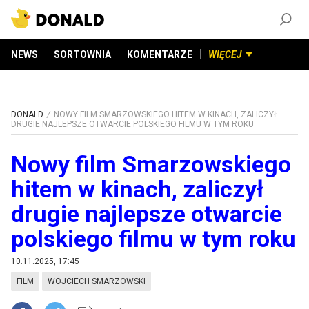
ZAŁÓŻ KONTO
©
2026
DONALD.PL
Wszelkie prawa zastrzeżone
NEWS
SORTOWNIA
KOMENTARZE
WIĘCEJ
DONALD
NOWY FILM SMARZOWSKIEGO HITEM W KINACH, ZALICZYŁ
DRUGIE NAJLEPSZE OTWARCIE POLSKIEGO FILMU W TYM ROKU
Nowy film Smarzowskiego
hitem w kinach, zaliczył
drugie najlepsze otwarcie
polskiego filmu w tym roku
10.11.2025, 17:45
FILM
WOJCIECH SMARZOWSKI