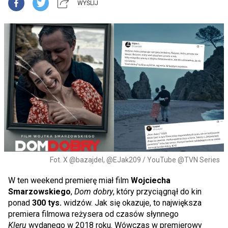
WYŚLIJ
Fot. X @bazajdel, @EJak209 / YouTube @TVN Series
W ten weekend premierę miał film
Wojciecha
Smarzowskiego
,
Dom dobry
, który przyciągnął do kin
ponad
300 tys.
widzów. Jak się okazuje, to największa
premiera filmowa reżysera od czasów słynnego
Kleru
wydanego w 2018 roku. Wówczas w premierowy