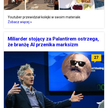
Youtuber przewidział kolejki w swoim materiale.
Zobacz więcej »
Miliarder stojący za Palantirem ostrzega,
że branżę AI przenika marksizm
27