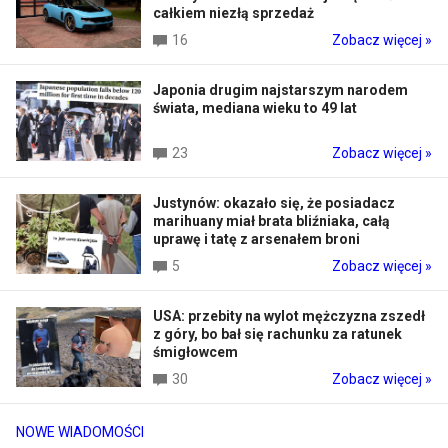
całkiem niezłą sprzedaż
16
Zobacz więcej »
Japonia drugim najstarszym narodem
świata, mediana wieku to 49 lat
23
Zobacz więcej »
Justynów: okazało się, że posiadacz
marihuany miał brata bliźniaka, całą
uprawę i tatę z arsenałem broni
5
Zobacz więcej »
USA: przebity na wylot mężczyzna zszedł
z góry, bo bał się rachunku za ratunek
śmigłowcem
30
Zobacz więcej »
NOWE WIADOMOŚCI