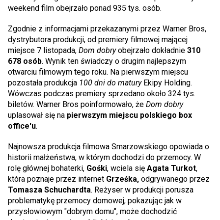
weekend film obejrzało ponad 935 tys. osób.
Zgodnie z informacjami przekazanymi przez Warner Bros,
dystrybutora produkcji, od premiery filmowej mającej
miejsce 7 listopada,
Dom dobry
obejrzało dokładnie
310
678 osób
. Wynik ten świadczy o drugim najlepszym
otwarciu filmowym tego roku. Na pierwszym miejscu
pozostała produkcja
100 dni do matury
Ekipy Holding.
Wówczas podczas premiery sprzedano około 324 tys.
biletów. Warner Bros poinformowało, że
Dom dobry
uplasował się na
pierwszym miejscu polskiego box
office'u
.
Najnowsza produkcja filmowa Smarzowskiego opowiada o
historii małżeństwa, w którym dochodzi do przemocy. W
rolę głównej bohaterki,
Gośki
, wciela się
Agata Turkot
,
która
poznaje przez internet
Grześka,
odgrywanego przez
Tomasza Schuchardta
. Reżyser w produkcji porusza
problematykę przemocy domowej, pokazując jak w
przysłowiowym "dobrym domu", może dochodzić