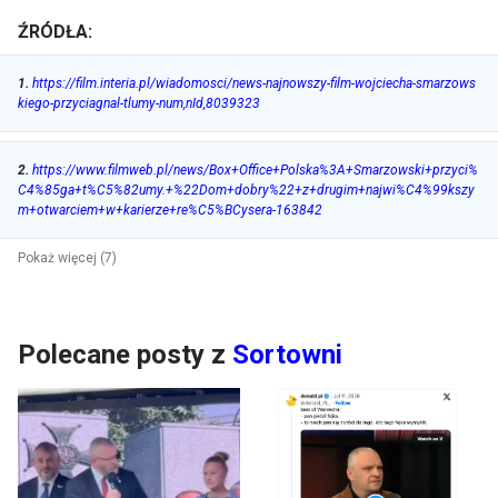
ŹRÓDŁA:
1
.
https://film.interia.pl/wiadomosci/news-najnowszy-film-wojciecha-smarzows
kiego-przyciagnal-tlumy-num,nId,8039323
2
.
https://www.filmweb.pl/news/Box+Office+Polska%3A+Smarzowski+przyci%
C4%85ga+t%C5%82umy.+%22Dom+dobry%22+z+drugim+najwi%C4%99kszy
m+otwarciem+w+karierze+re%C5%BCysera-163842
Pokaż więcej (7)
Polecane posty z
Sortowni