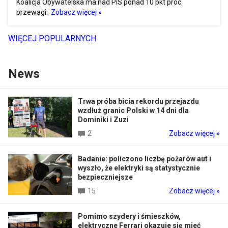
Koalicja Obywatelska ma nad PiS ponad 10 pkt proc.
przewagi.
Zobacz więcej »
WIĘCEJ POPULARNYCH
News
Trwa próba bicia rekordu przejazdu
wzdłuż granic Polski w 14 dni dla
Dominiki i Zuzi
2
Zobacz więcej »
Badanie: policzono liczbę pożarów aut i
wyszło, że elektryki są statystycznie
bezpieczniejsze
15
Zobacz więcej »
Pomimo szydery i śmieszków,
elektryczne Ferrari okazuje się mieć