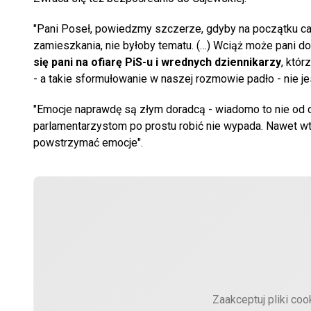
"Pani Poseł, powiedzmy szczerze, gdyby na początku całe
zamieszkania, nie byłoby tematu. (…) Wciąż może pani do
się pani na ofiarę PiS-u i wrednych dziennikarzy
, któr
- a takie sformułowanie w naszej rozmowie padło - nie je
"Emocje naprawdę są złym doradcą - wiadomo to nie od d
parlamentarzystom po prostu robić nie wypada. Nawet wted
powstrzymać emocje".
Zaakceptuj pliki coo