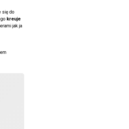
 się do
tego
kreuje
rami jak ja
asem