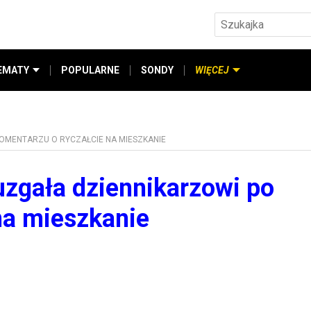
EMATY
POPULARNE
SONDY
WIĘCEJ
OMENTARZU O RYCZAŁCIE NA MIESZKANIE
zgała dziennikarzowi po
na mieszkanie