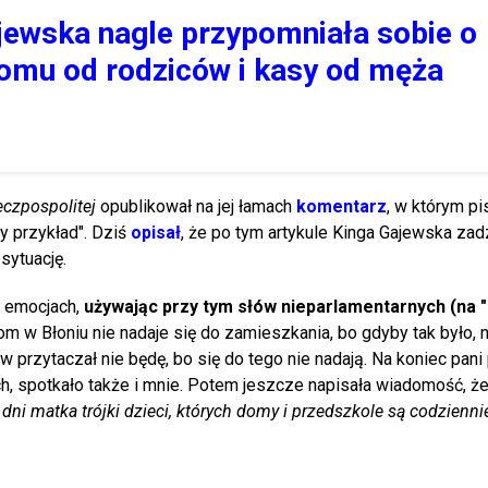
jewska nagle przypomniała sobie o
omu od rodziców i kasy od męża
czpospolitej
opublikował na jej łamach
komentarz
, w którym pi
ły przykład". Dziś
opisał
, że po tym artykule Kinga Gajewska za
sytuację.
w emocjach,
używając przy tym słów nieparlamentarnych (na "ch..
m w Błoniu nie nadaje się do zamieszkania, bo gdyby tak było, n
przytaczał nie będę, bo się do tego nie nadają. Na koniec pani
ch, spotkało także i mnie. Potem jeszcze napisała wiadomość, że
ni matka trójki dzieci, których domy i przedszkole są codzienni