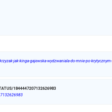
krzyzak-jak-kinga-gajewska-wydzwaniala-do-mnie-po-krytycznym
ATUS/1844447207132626983
207132626983