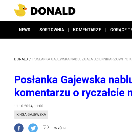
NEWS
SORTOWNIA
KOMENTARZE
GORĄCE T
DONALD
POSŁANKA GAJEWSKA NABLUZGAŁA DZIENNIKARZOWI PO K
Posłanka Gajewska nablu
komentarzu o ryczałcie 
11.10.2024, 11:00
KINGA GAJEWSKA
WYŚLIJ