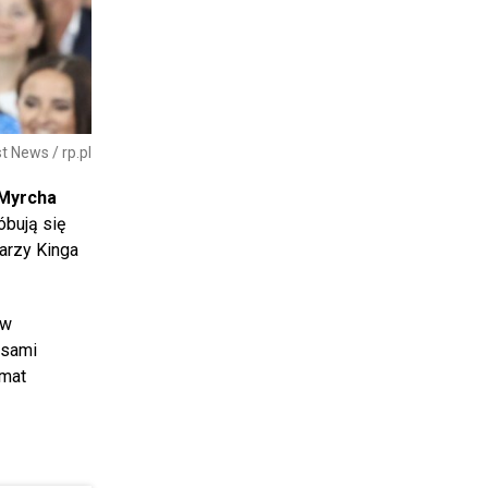
st News / rp.pl
 Myrcha
óbują się
arzy Kinga
 w
 sami
emat