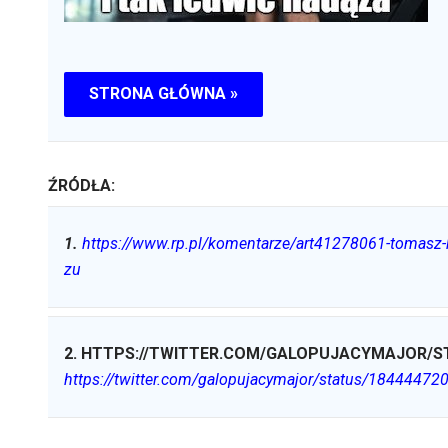
STRONA GŁÓWNA »
ŹRÓDŁA:
1
.
https://www.rp.pl/komentarze/art41278061-tomasz-
zu
2
.
HTTPS://TWITTER.COM/GALOPUJACYMAJOR/ST
https://twitter.com/galopujacymajor/status/1844447