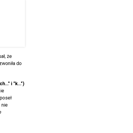
sał, że
dzwoniła do
." i "k...")
ie
 poseł
 nie
e