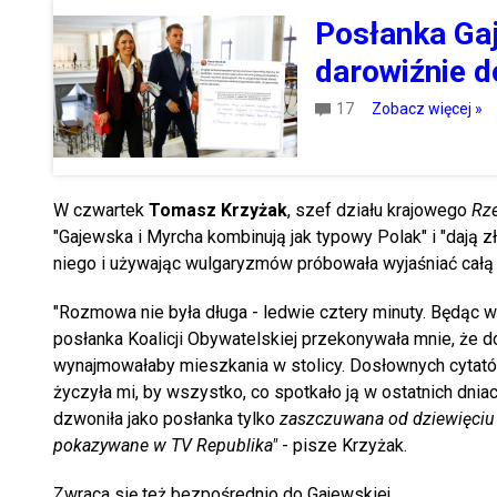
Posłanka Ga
darowiźnie d
17
Zobacz więcej »
W czwartek
Tomasz Krzyżak
, szef działu krajowego
Rze
"Gajewska i Myrcha kombinują jak typowy Polak" i "dają z
niego i używając wulgaryzmów próbowała wyjaśniać całą 
"Rozmowa nie była długa - ledwie cztery minuty. Będąc 
posłanka Koalicji Obywatelskiej przekonywała mnie, że do
wynajmowałaby mieszkania w stolicy. Dosłownych cytatów 
życzyła mi, by wszystko, co spotkało ją w ostatnich dnia
dzwoniła jako posłanka tylko
zaszczuwana od dziewięciu d
pokazywane w TV Republika"
- pisze Krzyżak.
Zwraca się też bezpośrednio do Gajewskiej.