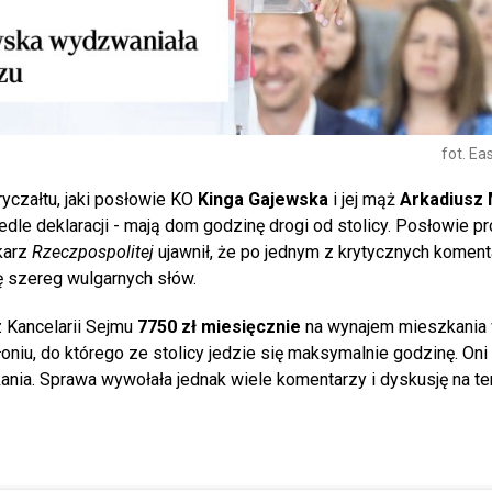
fot. Ea
yczałtu, jaki posłowie KO
Kinga Gajewska
i jej mąż
Arkadiusz
le deklaracji - mają dom godzinę drogi od stolicy. Posłowie pr
karz
Rzeczpospolitej
ujawnił, że po jednym z krytycznych koment
ę szereg wulgarnych słów.
 Kancelarii Sejmu
7750 zł miesięcznie
na wynajem mieszkania
iu, do którego ze stolicy jedzie się maksymalnie godzinę. Oni
ania. Sprawa wywołała jednak wiele komentarzy i dyskusję na t