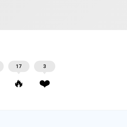
17
3
🔥
❤️