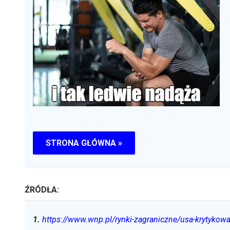
STRONA GŁÓWNA »
ŹRÓDŁA:
1
.
https://www.wnp.pl/rynki-zagraniczne/usa-krytykowa