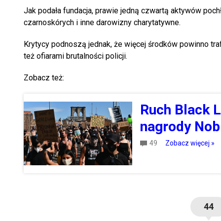
Jak podała fundacja, prawie jedną czwartą aktywów pochł
czarnoskórych i inne darowizny charytatywne.
Krytycy podnoszą jednak, że więcej środków powinno tra
też ofiarami brutalności policji.
Zobacz też:
Ruch Black L
nagrody Nob
49
Zobacz więcej »
44