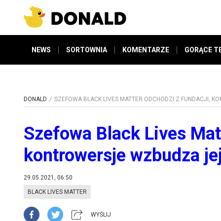
NEWS
SORTOWNIA
KOMENTARZE
GORĄCE T
DONALD
SZEFOWA BLACK LIVES MATTER ODCHODZI Z FUNDACJI, 
Szefowa Black Lives Matt
kontrowersje wzbudza je
29.05.2021, 06:50
BLACK LIVES MATTER
WYŚLIJ