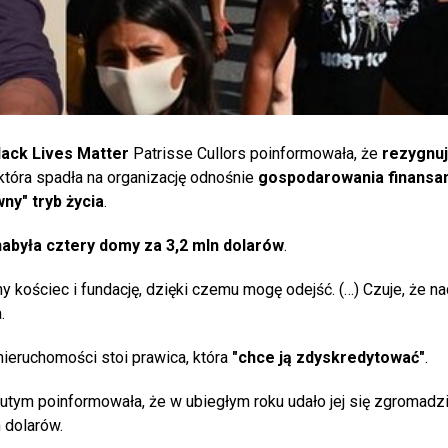
lack Lives Matter
Patrisse Cullors poinformowała, że
rezygnuj
 która spadła na organizację odnośnie
gospodarowania finansa
ny" tryb życia
.
abyła cztery domy za 3,2 mln dolarów
.
ny kościec i fundację, dzięki czemu mogę odejść. (…) Czuje, że n
.
ieruchomości stoi prawica, która
"chce ją zdyskredytować"
.
lutym poinformowała, że w ubiegłym roku udało jej się zgromadz
 dolarów.