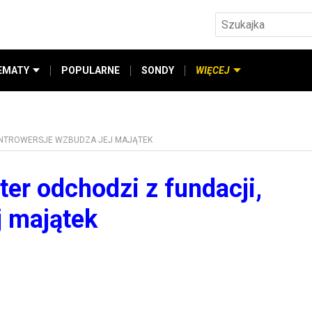
EMATY
POPULARNE
SONDY
WIĘCEJ
KONTROWERSJE WZBUDZA JEJ MAJĄTEK
er odchodzi z fundacji,
j majątek