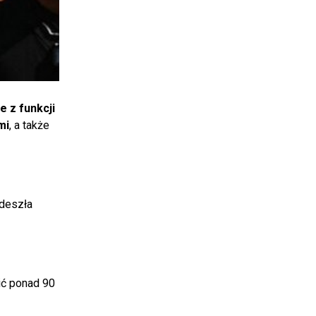
e z funkcji
mi
, a także
adeszła
ić ponad 90