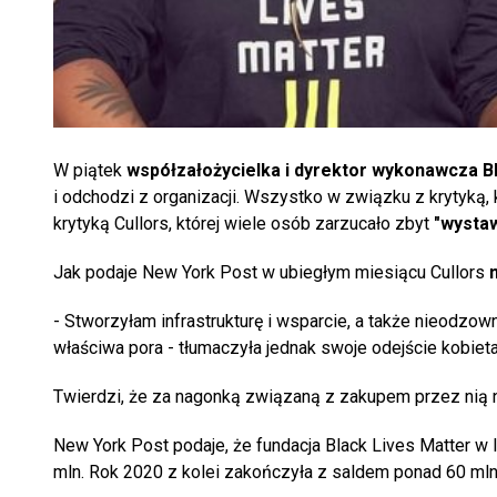
W piątek
współzałożycielka i dyrektor wykonawcza B
i odchodzi z organizacji. Wszystko w związku z krytyką,
krytyką Cullors, której wiele osób zarzucało zbyt
"wystaw
Jak podaje New York Post w ubiegłym miesiącu Cullors
n
- Stworzyłam infrastrukturę i wsparcie, a także nieodzow
właściwa pora - tłumaczyła jednak swoje odejście kobieta
Twierdzi, że za nagonką związaną z zakupem przez nią n
New York Post podaje, że fundacja Black Lives Matter w 
mln. Rok 2020 z kolei zakończyła z saldem ponad 60 mln