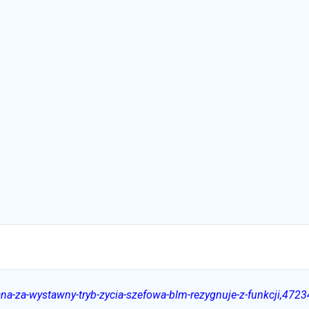
na-za-wystawny-tryb-zycia-szefowa-blm-rezygnuje-z-funkcji,472