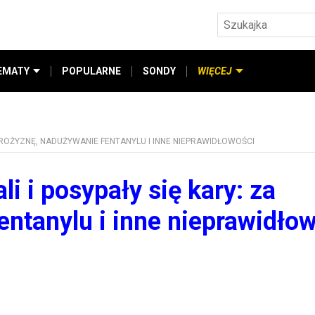
EMATY
POPULARNE
SONDY
WIĘCEJ
 DROŻYZNĘ, NADUŻYWANIE FENTANYLU I INNE NIEPRAWIDŁOWOŚCI
li i posypały się kary: za
entanylu i inne nieprawidło