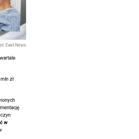
ot. East News
wartale
 mln zł
wionych
umentację
ńczyn
ć w
w