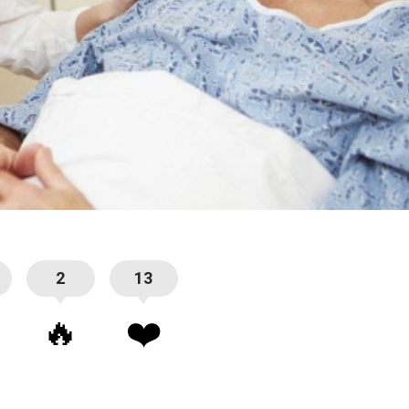
2
13
🔥
❤️