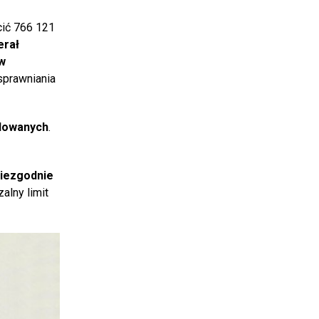
cić 766 121
erał
w
sprawniania
ndowanych
.
niezgodnie
alny limit