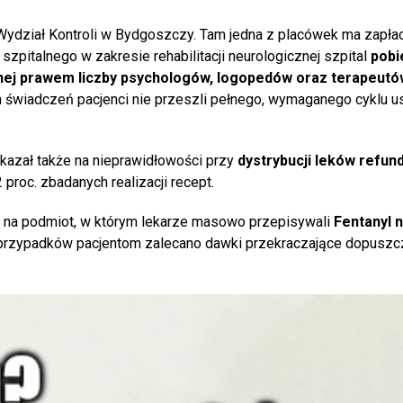
Wydział Kontroli w Bydgoszczy. Tam jedna z placówek ma zapła
u szpitalnego w zakresie rehabilitacji neurologicznej szpital
pobi
anej prawem liczby psychologów, logopedów oraz terapeutó
ch świadczeń pacjenci nie przeszli pełnego, wymaganego cyklu u
azał także na nieprawidłowości przy
dystrybucji leków refu
proc. zbadanych realizacji recept.
ji na podmiot, w którym lekarze masowo przepisywali
Fentanyl 
. przypadków pacjentom zalecano dawki przekraczające dopuszcz