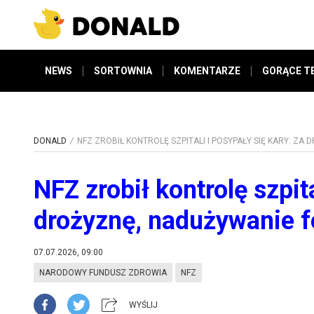
NEWS
SORTOWNIA
KOMENTARZE
GORĄCE T
DONALD
NFZ ZROBIŁ KONTROLĘ SZPITALI I POSYPAŁY SIĘ KARY: ZA
NFZ zrobił kontrolę szpita
drożyznę, nadużywanie f
07.07.2026, 09:00
NARODOWY FUNDUSZ ZDROWIA
NFZ
WYŚLIJ