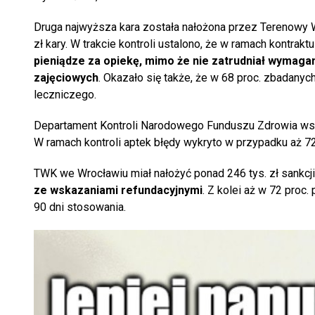
Druga najwyższa kara została nałożona przez Terenowy 
zł kary. W trakcie kontroli ustalono, że w ramach kontrakt
pieniądze za opiekę, mimo że nie zatrudniał wymag
zajęciowych
. Okazało się także, że w 68 proc. zbadany
leczniczego.
Departament Kontroli Narodowego Funduszu Zdrowia wsk
W ramach kontroli aptek błędy wykryto w przypadku aż 72 
TWK we Wrocławiu miał nałożyć ponad 246 tys. zł sankc
ze wskazaniami refundacyjnymi
. Z kolei aż w 72 proc
90 dni stosowania.