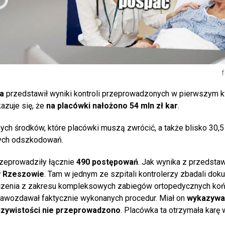
f
a
przedstawił wyniki kontroli przeprowadzonych w pierwszym k
azuje się, że
na placówki nałożono 54 mln zł kar
.
nych środków, które placówki muszą zwrócić, a także blisko 30,5
nych odszkodowań.
rzeprowadziły łącznie
490 postępowań
. Jak wynika z przedsta
 Rzeszowie
. Tam w jednym ze szpitali kontrolerzy zbadali dok
dczenia z zakresu kompleksowych zabiegów ortopedycznych ko
sprawozdawał faktycznie wykonanych procedur. Miał on
wykazywa
czywistości nie przeprowadzono
. Placówka ta otrzymała karę 