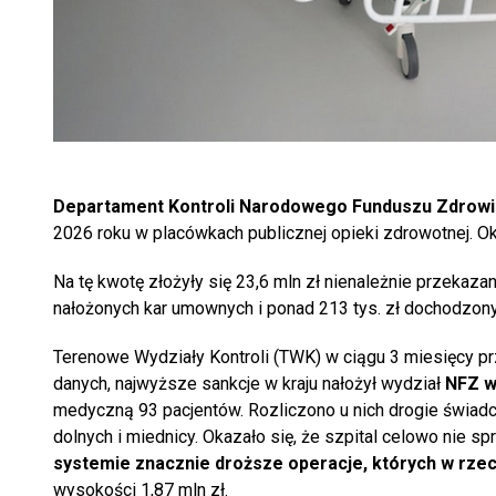
Departament Kontroli Narodowego Funduszu Zdrowi
2026 roku w placówkach publicznej opieki zdrowotnej. Ok
Na tę kwotę złożyły się 23,6 mln zł nienależnie przekaza
nałożonych kar umownych i ponad 213 tys. zł dochodzo
Terenowe Wydziały Kontroli (TWK) w ciągu 3 miesięcy p
danych, najwyższe sankcje w kraju nałożył wydział
NFZ w
medyczną 93 pacjentów. Rozliczono u nich drogie świa
dolnych i miednicy. Okazało się, że szpital celowo nie 
systemie znacznie droższe operacje, których w rze
wysokości 1,87 mln zł.