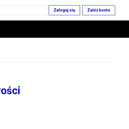
Zaloguj się
Załóż konto
wości