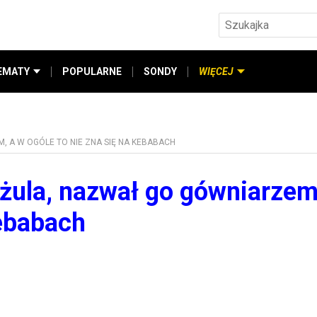
EMATY
POPULARNE
SONDY
WIĘCEJ
, A W OGÓLE TO NIE ZNA SIĘ NA KEBABACH
ążula, nazwał go gówniarzem
kebabach