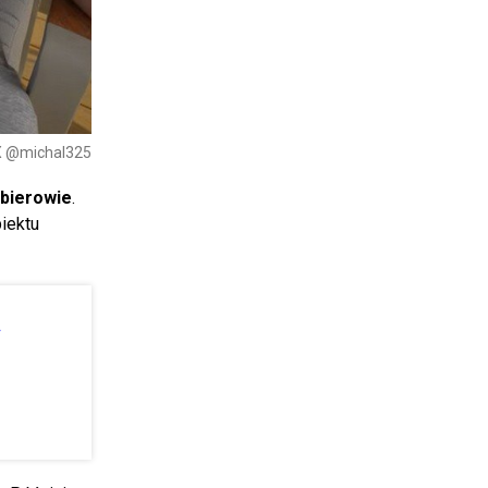
 X @michal325
bierowie
.
biektu
a