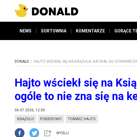
NEWS
SORTOWNIA
KOMENTARZE
GORĄCE T
DONALD
HAJTO WŚCIEKŁ SIĘ NA KSIĄŻULA, NAZWAŁ GO GÓWNIARZEM
Hajto wściekł się na Ksi
ogóle to nie zna się na 
06.07.2026, 12:00
KSIĄŻULO
POBIEROWO
TOMASZ HAJTO
WYŚLIJ