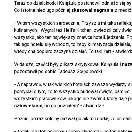
Teraz do działalności Książula postanowił odnieść się
by
Co istotne niedługo później
skasował nagranie
z medió
- Witam wszystkich serdecznie. Przyszła mi taka refleksja 
kulinarnych... Wygrał też Hell's Kitchen, zwiedził cały świa
wszystko jako ten największy znawca hoteli, jedzenia. Pr
takiego hotelu się wchodzi, to żeby klimatyzacja działał
wtedy ona dopiero zaczyna działać. To taki żart - stwierdz
W dalszej części były piłkarz skrytykował Książula i
nazw
pozostawił po sobie Tadeusz Gołębiewski.
- A naprawdę, w tak wielkich hotelach zawsze wydarzy się
pomyślał o tym, że to wszystko budował świętej pamięci p
wszystkich pracowników, nikogo nie zwolnił, który daje p
człowiekiem
, bo go poznałem" - stwierdził.
Później po raz kolejny nazwał go nikim i dodał, że on sa
- To taki gostek pojechał i sobie stwierdził, że ten
cały j