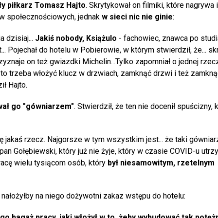
ły piłkarz Tomasz Hajto
. Skrytykował on filmiki, które nagrywa i
w społecznościowych, jednak
w sieci nic nie ginie
:
dzisiaj...
Jakiś nobody, Książulo
- fachowiec, znawca po studi
t... Pojechał do hotelu w Pobierowie, w którym stwierdził, że... sk
zyznaje on też gwiazdki Michelin...Tylko zapomniał o jednej rzec
a, to trzeba włożyć klucz w drzwiach, zamknąć drzwi i też zamkn
ił Hajto.
ał go "gówniarzem"
. Stwierdził, że ten nie docenił spuścizny, 
 jakaś rzecz. Najgorsze w tym wszystkim jest... że taki gówniar
an Gołębiewski, który już nie żyje, który w czasie COVID-u utrz
racę wielu tysiącom osób, który
był niesamowitym, rzetelnym
m nałożyłby na niego dożywotni zakaz wstępu do hotelu:
ego bagaż pracy, jaki włożył w to, żeby wybudować tak potężn