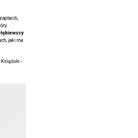
apłacili,
tóry
łębiewscy
ach, jaki ma
 Książulo -