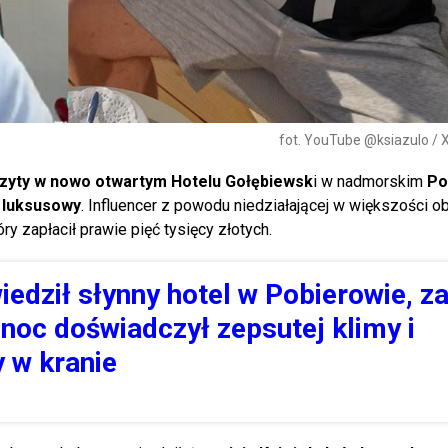
fot. YouTube @ksiazulo /
wizyty w nowo otwartym Hotelu Gołębiewsk
i w nadmorskim
Po
ł luksusowy
. Influencer z powodu niedziałającej w większości o
y zapłacił prawie pięć tysięcy złotych.
iedził słynny hotel w Pobierowie, z
 noc doświadczył zepsutej klimy i
 w kranie