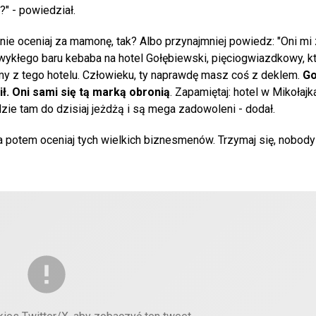
" - powiedział.
 nie oceniaj za mamonę, tak? Albo przynajmniej powiedz: "Oni mi z
wykłego baru kebaba na hotel Gołębiewski, pięciogwiazdkowy, k
my z tego hotelu. Człowieku, ty naprawdę masz coś z deklem.
Go
ił. Oni sami się tą marką obronią
. Zapamiętaj: hotel w Mikołajk
dzie tam do dzisiaj jeżdżą i są mega zadowoleni - dodał.
 a potem oceniaj tych wielkich biznesmenów. Trzymaj się, nobody