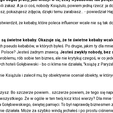
li zakaz. A ja ci coś, nobody Książulo, powiem jedną rzecz: ja 
sz, pokazujesz zdjęcia, dzięki temu zarabiasz... - powiedział Haj
stwierdził, że kebaby, które poleca influencer wcale nie są tak do
są świetne kebaby. Okazuje się, że te świetne kebaby wcal
ch pseudo kebabów, w których byłeś. Po drugie, jakim ty dla mn
y w Polsce? Jesteś żadnym znawcą.
Jesteś zwykły nobody, bez 
oblemu, rób sobie ten biznes, ale nie krytykuj czegoś, w co je
 hoteli Gołębiewski - bo ci klima nie działała, "książę z Paryża"
ie Książula i zalecił mu, by obiektywnie oceniał obiekty, w który
ieprzysz. Bo szczerze powiem... szczerze powiem, że tego się na
 wszystkiego. Że w ogóle w ten twój kicz ktoś wierzy? Dla mnie t
ołębiewskiego, świętej pamięci. To był naprawdę biznesmen z 
ie działała. Może za szybko windą jechałeś i po prostu ciśnienie