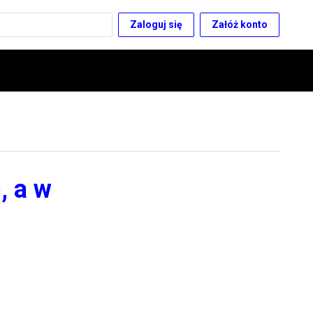
Zaloguj się
Załóż konto
, a w