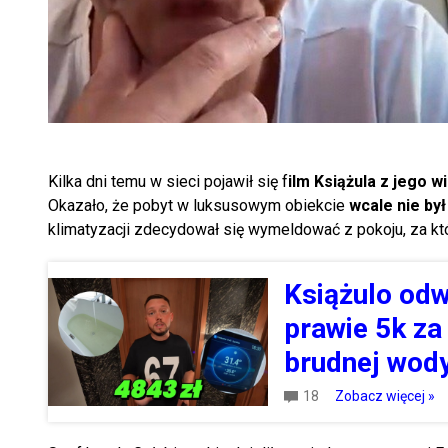
Kilka dni temu w sieci pojawił się f
ilm Książula z jego 
Okazało, że pobyt w luksusowym obiekcie
wcale nie by
klimatyzacji zdecydował się wymeldować z pokoju, za któr
Książulo odw
prawie 5k za
brudnej wody
18
Zobacz więcej »