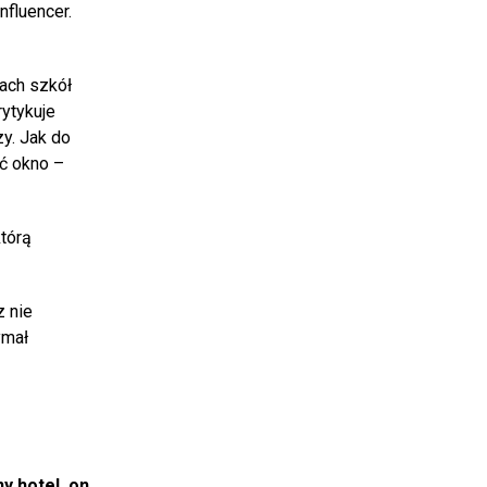
nfluencer.
ach szkół
rytykuje
zy. Jak do
ąć okno –
którą
z nie
ymał
y hotel, on