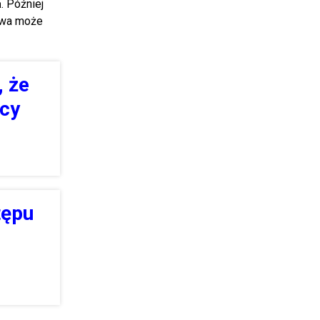
a
. Później
rawa może
, że
ący
tępu