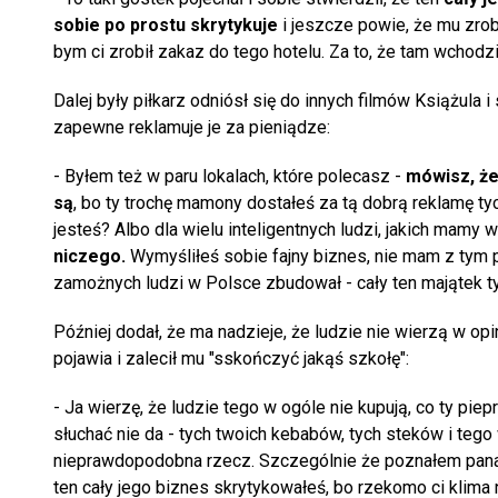
sobie po prostu skrytykuje
i jeszcze powie, że mu zrobi
bym ci zrobił zakaz do tego hotelu. Za to, że tam wchodzi
Dalej były piłkarz odniósł się do innych filmów Książula i 
zapewne reklamuje je za pieniądze:
- Byłem też w paru lokalach, które polecasz -
mówisz, że 
są
, bo ty trochę mamony dostałeś za tą dobrą reklamę ty
jesteś? Albo dla wielu inteligentnych ludzi, jakich mam
niczego.
Wymyśliłeś sobie fajny biznes, nie mam z tym pr
zamożnych ludzi w Polsce zbudował - cały ten majątek tych
Później dodał, że ma nadzieje, że ludzie nie wierzą w opin
pojawia i zalecił mu "sskończyć jakąś szkołę":
- Ja wierzę, że ludzie tego w ogóle nie kupują, co ty p
słuchać nie da - tych twoich kebabów, tych steków i tego
nieprawdopodobna rzecz. Szczególnie że poznałem pana G
ten cały jego biznes skrytykowałeś, bo rzekomo ci klima n