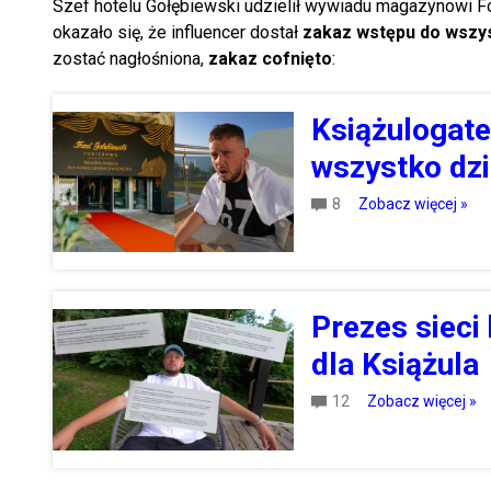
Szef hotelu Gołębiewski udzielił wywiadu magazynowi Fo
okazało się, że influencer dostał
zakaz wstępu do wszys
zostać nagłośniona,
zakaz cofnięto
:
Książulogate
wszystko dzi
8
Zobacz więcej »
Prezes sieci
dla Książula
12
Zobacz więcej »