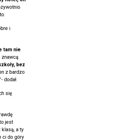
dożywotnio
to.
bre i
e tam nie
ie znawcą
szkoły, bez
den z bardzo
- dodał.
ch się
prawdę
o jest
klasą, a ty
 ci do góry