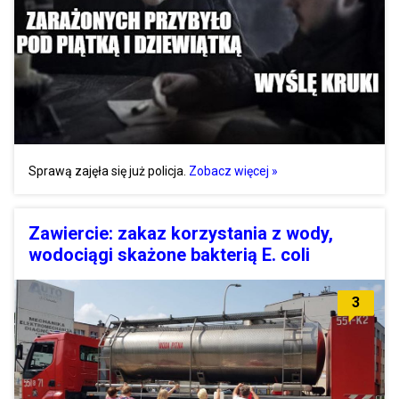
Sprawą zajęła się już policja.
Zobacz więcej »
Zawiercie: zakaz korzystania z wody,
wodociągi skażone bakterią E. coli
3