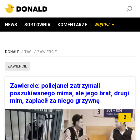
ZAŁÓŻ KONTO
©
2026
DONALD.PL
Wszelkie prawa zastrzeżone
NEWS
SORTOWNIA
KOMENTARZE
WIĘCEJ
DONALD
TAGI
ZAWIERCIE
ZAWIERCIE
Zawiercie: policjanci zatrzymali
poszukiwanego mima, ale jego brat, drugi
mim, zapłacił za niego grzywnę
2