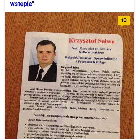
wstępie"
13