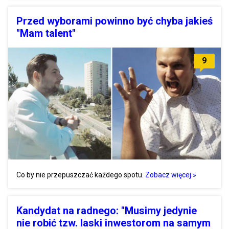
Przed wyborami powinno być chyba jakieś
"Mam talent"
9
Co by nie przepuszczać każdego spotu.
Zobacz więcej »
Kandydat na radnego: "Musimy jedynie
nie robić tzw. laski inwestorom na samym