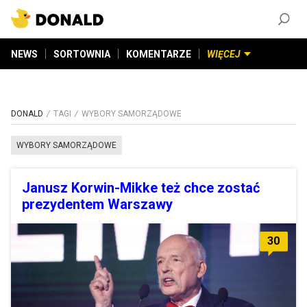
ZAŁÓŻ KONTO
©
2026
DONALD.PL
Wszelkie prawa zastrzeżone
NEWS
SORTOWNIA
KOMENTARZE
WIĘCEJ
DONALD
TAGI
WYBORY SAMORZĄDOWE
WYBORY SAMORZĄDOWE
Janusz Korwin-Mikke też chce zostać
prezydentem Warszawy
30