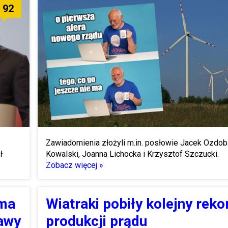
92
Zawiadomienia złożyli m.in. posłowie Jacek Ozdob
ł
Kowalski, Joanna Lichocka i Krzysztof Szczucki.
Zobacz więcej »
 ma
Wiatraki pobiły kolejny reko
tawy
produkcji prądu