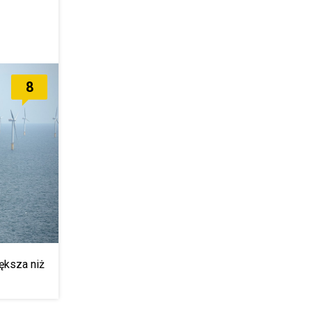
8
ększa niż