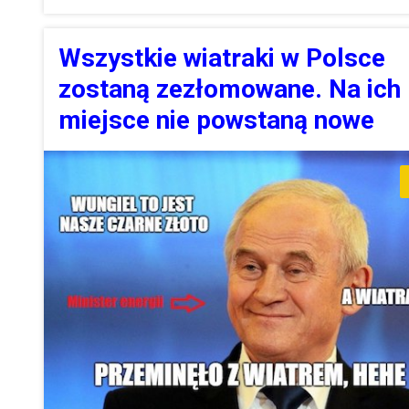
Wszystkie wiatraki w Polsce
zostaną zezłomowane. Na ich
miejsce nie powstaną nowe