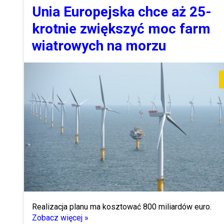
Unia Europejska chce aż 25-
krotnie zwiększyć moc farm
wiatrowych na morzu
Realizacja planu ma kosztować 800 miliardów euro.
Zobacz więcej »