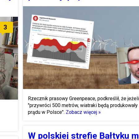
3
Rzecznik prasowy Greenpeace, podkreślił, że jeżel
"przywróci 500 metrów, wiatraki będą produkowały
prądu w Polsce".
Zobacz więcej »
W polskiej strefie Bałtyku 