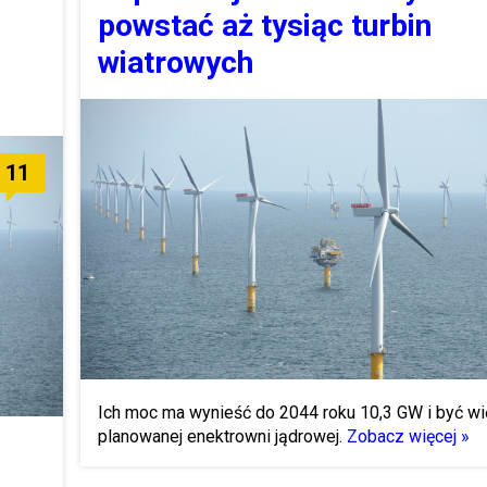
powstać aż tysiąc turbin
wiatrowych
11
Ich moc ma wynieść do 2044 roku 10,3 GW i być wi
planowanej enektrowni jądrowej.
Zobacz więcej »