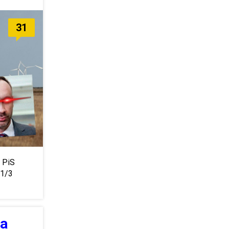
31
i PiS
 1/3
ma