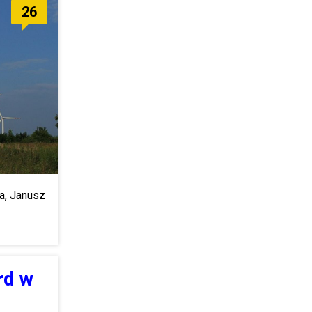
26
a, Janusz
rd w