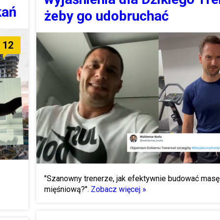
kań
żeby go udobruchać
12
"Szanowny trenerze, jak efektywnie budować masę
mięśniową?".
Zobacz więcej »