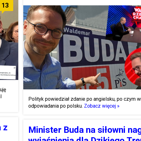
13
uję
l
Polityk powiedział zdanie po angielsku, po czym w
odpowiadania po polsku.
Zobacz więcej »
 z
Minister Buda na siłowni na
wyjaśnienia dla Dzikiego Tre