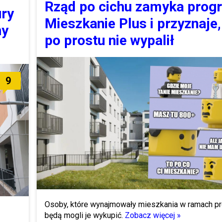
Rząd po cichu zamyka prog
ury
Mieszkanie Plus i przyznaje,
ny
po prostu nie wypalił
9
Osoby, które wynajmowały mieszkania w ramach p
będą mogli je wykupić.
Zobacz więcej »