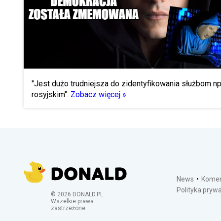
"Jest dużo trudniejsza do zidentyfikowania służbom np
rosyjskim".
Zobacz więcej »
News
Komen
Polityka pryw
©
2026
DONALD.PL
Wszelkie prawa
zastrzeżone