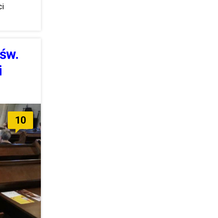
ci
 św.
i
10