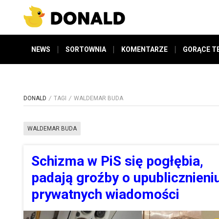
NEWS
SORTOWNIA
KOMENTARZE
GORĄCE T
DONALD
TAGI
WALDEMAR BUDA
WALDEMAR BUDA
Schizma w PiS się pogłębia,
padają groźby o upublicznieni
prywatnych wiadomości