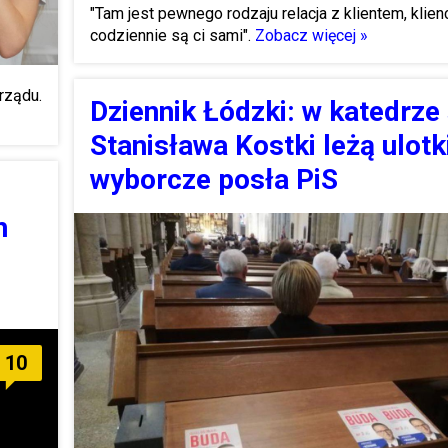
"Tam jest pewnego rodzaju relacja z klientem, klien
codziennie są ci sami".
Zobacz więcej »
 rządu.
Dziennik Łódzki: w katedrze
Stanisława Kostki leżą ulotk
wyborcze posła PiS
h
10