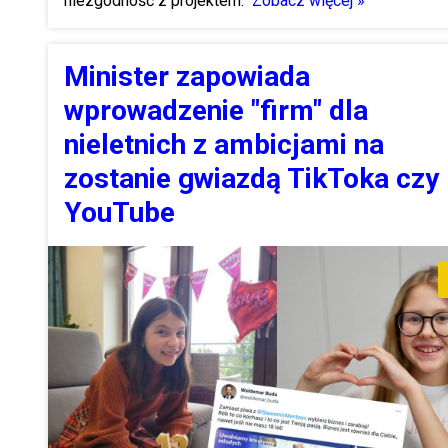
niezgodność z projektem.
Zobacz więcej »
Minister zapowiada
wprowadzenie "firm" dla
nieletnich z ambicjami na
zostanie gwiazdą TikToka czy
YouTube