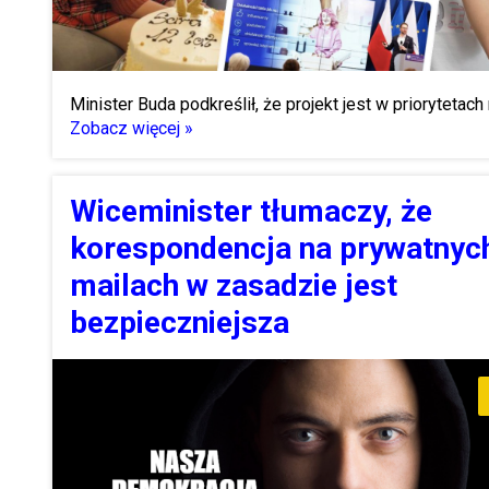
Minister Buda podkreślił, że projekt jest w priorytetach
Zobacz więcej »
Wiceminister tłumaczy, że
korespondencja na prywatnyc
mailach w zasadzie jest
bezpieczniejsza