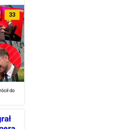
33
rócił do
grał
nera,