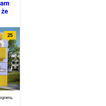
ram
 że
25
rogramu,