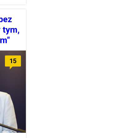
 bez
 tym,
em"
15