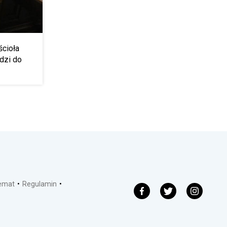
cioła
dzi do
temat
Regulamin