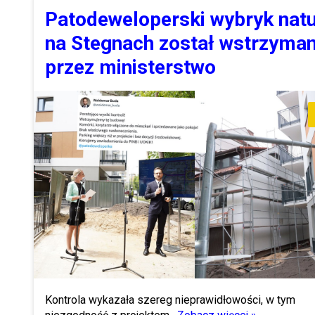
Patodeweloperski wybryk nat
na Stegnach został wstrzyma
przez ministerstwo
Kontrola wykazała szereg nieprawidłowości, w tym