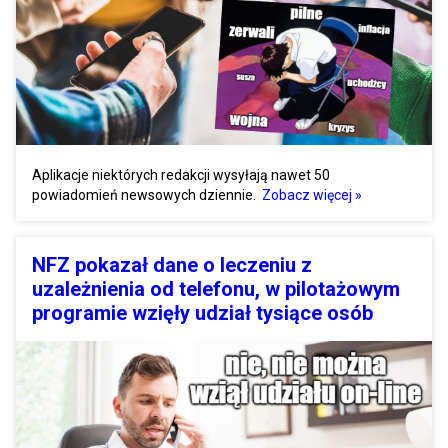
Aplikacje niektórych redakcji wysyłają nawet 50
powiadomień newsowych dziennie.
Zobacz więcej »
NFZ pokazał dane o leczeniu z
uzależnienia od telefonu, w pilotażowym
programie wzięły udział tysiące osób