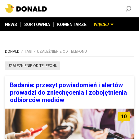
ZAŁÓŻ KONTO
©
2026
DONALD.PL
Wszelkie prawa zastrzeżone
NEWS
SORTOWNIA
KOMENTARZE
WIĘCEJ
DONALD
TAGI
UZALEŻNIENIE OD TELEFONU
UZALEŻNIENIE OD TELEFONU
Badanie: przesyt powiadomień i alertów
prowadzi do zniechęcenia i zobojętnienia
odbiorców mediów
10