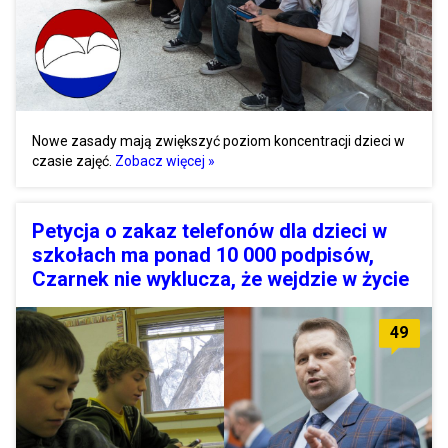
Nowe zasady mają zwiększyć poziom koncentracji dzieci w
czasie zajęć.
Zobacz więcej »
Petycja o zakaz telefonów dla dzieci w
szkołach ma ponad 10 000 podpisów,
Czarnek nie wyklucza, że wejdzie w życie
49