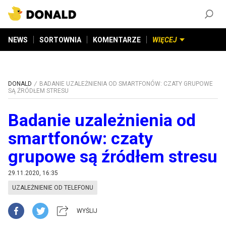
ZAŁÓŻ KONTO
©
2026
DONALD.PL
Wszelkie prawa zastrzeżone
NEWS
SORTOWNIA
KOMENTARZE
WIĘCEJ
DONALD
BADANIE UZALEŻNIENIA OD SMARTFONÓW: CZATY GRUPOWE
SĄ ŹRÓDŁEM STRESU
Badanie uzależnienia od
smartfonów: czaty
grupowe są źródłem stresu
29.11.2020, 16:35
UZALEŻNIENIE OD TELEFONU
WYŚLIJ