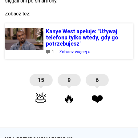
sięgali oni po smartfony.
Zobacz też:
Kanye West apeluje: "Używaj
telefonu tylko wtedy, gdy go
potrzebujesz"
1
Zobacz więcej »
15
9
6
💩
🔥
❤️