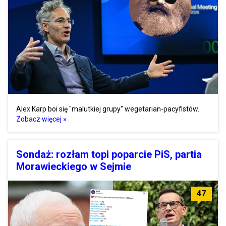
Alex Karp boi się "malutkiej grupy" wegetarian-pacyfistów.
Zobacz więcej »
Sondaż: rozłam topi poparcie PiS, partia
Morawieckiego w Sejmie
47