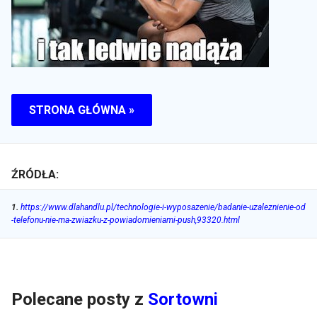
STRONA GŁÓWNA »
ŹRÓDŁA:
1
.
https://www.dlahandlu.pl/technologie-i-wyposazenie/badanie-uzaleznienie-od
-telefonu-nie-ma-zwiazku-z-powiadomieniami-push,93320.html
Polecane posty z
Sortowni