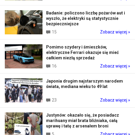
Badanie: policzono liczbę pożarów aut i
wyszło, że elektryki są statystycznie
bezpieczniejsze
15
Zobacz więcej »
Pomimo szydery i śmieszków,
elektryczne Ferrari okazuje się mieć
całkiem niezłą sprzedaż
16
Zobacz więcej »
Japonia drugim najstarszym narodem
świata, mediana wieku to 49 lat
23
Zobacz więcej »
Justynów: okazało się, że posiadacz
marihuany miał brata bliźniaka, całą
uprawę i tatę z arsenałem broni
5
Zobacz więcej »