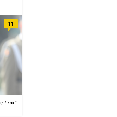
11
, że nie".