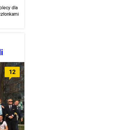
plecy dla
 członkami
i
12