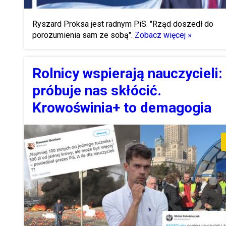
Ryszard Proksa jest radnym PiS. "Rząd doszedł do
porozumienia sam ze sobą".
Zobacz więcej »
Rolnicy wspierają nauczycieli:
próbuje nas skłócić.
Krowoświnia+ to demagogia