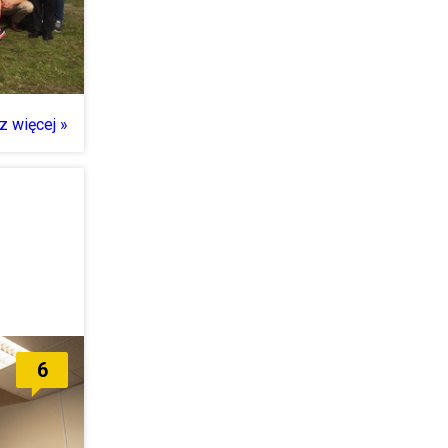
z więcej »
6