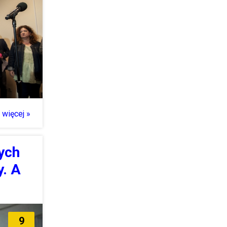
więcej »
ych
y. A
9