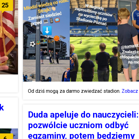
25
Od dziś mogą za darmo zwiedzać stadion.
Zobacz 
k
Duda apeluje do nauczycieli:
pozwólcie uczniom odbyć
egzaminy, potem będziemy
6