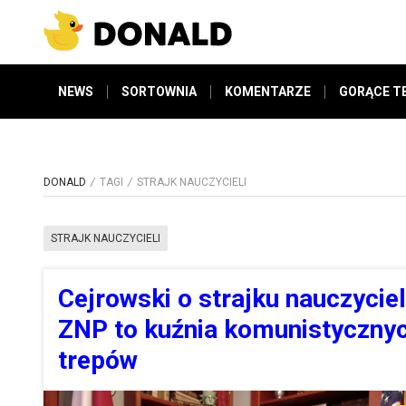
NEWS
SORTOWNIA
KOMENTARZE
GORĄCE T
DONALD
TAGI
STRAJK NAUCZYCIELI
STRAJK NAUCZYCIELI
Cejrowski o strajku nauczyciel
ZNP to kuźnia komunistyczny
trepów