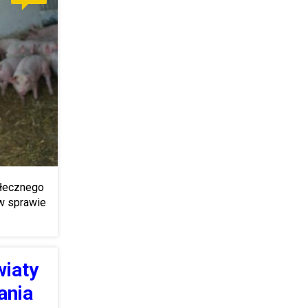
ołecznego
w sprawie
wiaty
ania