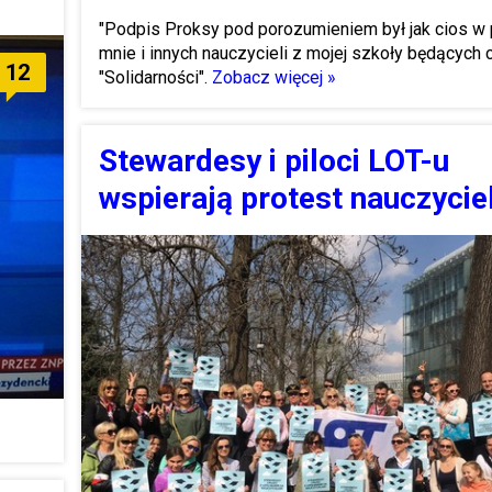
"Podpis Proksy pod porozumieniem był jak cios w 
mnie i innych nauczycieli z mojej szkoły będących
12
"Solidarności".
Zobacz więcej »
Stewardesy i piloci LOT-u
wspierają protest nauczyciel