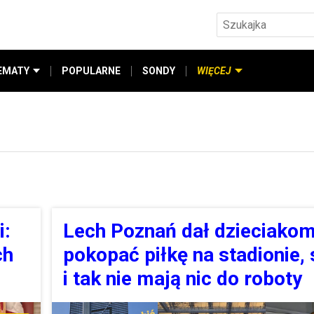
EMATY
POPULARNE
SONDY
WIĘCEJ
i:
Lech Poznań dał dzieciako
ch
pokopać piłkę na stadionie,
i tak nie mają nic do roboty