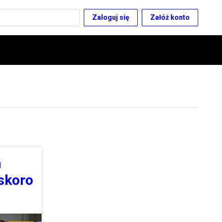
Zaloguj się
Załóż konto
m
 skoro