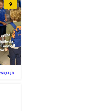
9
więcej »