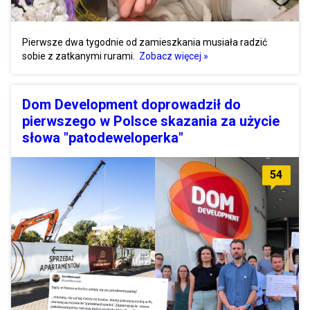
Pierwsze dwa tygodnie od zamieszkania musiała radzić
sobie z zatkanymi rurami.
Zobacz więcej »
Dom Development doprowadził do
pierwszego w Polsce skazania za użycie
słowa "patodeweloperka"
54