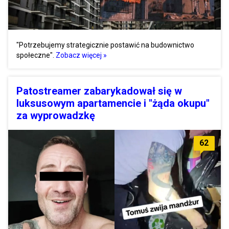
"Potrzebujemy strategicznie postawić na budownictwo
społeczne".
Zobacz więcej »
Patostreamer zabarykadował się w
luksusowym apartamencie i "żąda okupu"
za wyprowadzkę
62