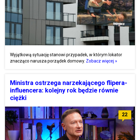
Wyjątkową sytuację stanowi przypadek, w którym lokator
znacząco narusza porządek domowy.
Zobacz więcej »
Ministra ostrzega narzekającego flipera-
influencera: kolejny rok będzie równie
ciężki
22