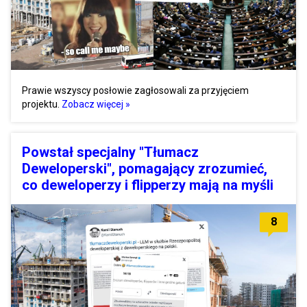
Prawie wszyscy posłowie zagłosowali za przyjęciem
projektu.
Zobacz więcej »
Powstał specjalny "Tłumacz
Deweloperski", pomagający zrozumieć,
co deweloperzy i flipperzy mają na myśli
8