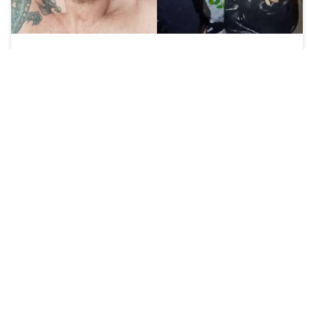
Właściciel mieszkania powiadomił o sprawie policję,
funkcjonariusze nie przyjęli zgłoszenia.
Zobacz więcej »
Komitet Obrony Praw Lokatorów
proponuje 30 000 zł mandatu za eksmisje
na bruk
42