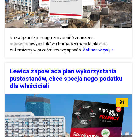
Rozwiązanie pomaga zrozumieć znaczenie
marketingowych trików i tłumaczy mało konkretne
eufemizmy w prześmiewczy sposób.
Zobacz więcej »
Lewica zapowiada plan wykorzystania
pustostanów, chce specjalnego podatku
dla właścicieli
91