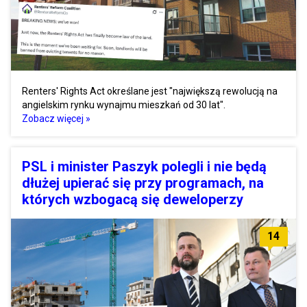
Renters' Rights Act określane jest "największą rewolucją na
angielskim rynku wynajmu mieszkań od 30 lat".
Zobacz więcej »
PSL i minister Paszyk polegli i nie będą
dłużej upierać się przy programach, na
których wzbogacą się deweloperzy
14