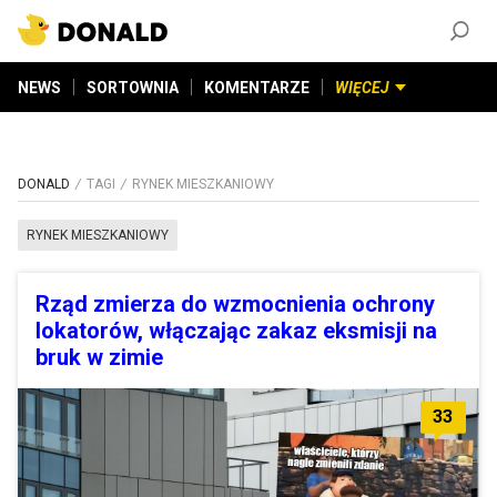
ZAŁÓŻ KONTO
©
2026
DONALD.PL
Wszelkie prawa zastrzeżone
NEWS
SORTOWNIA
KOMENTARZE
WIĘCEJ
DONALD
TAGI
RYNEK MIESZKANIOWY
RYNEK MIESZKANIOWY
Rząd zmierza do wzmocnienia ochrony
lokatorów, włączając zakaz eksmisji na
bruk w zimie
33