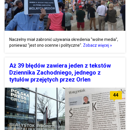
Naczelny miał zabronić używania określenia "wolne media",
ponieważ "jest ono ocenne i polityczne".
Zobacz więcej »
Aż 39 błędów zawiera jeden z tekstów
Dziennika Zachodniego, jednego z
tytułów przejętych przez Orlen
44