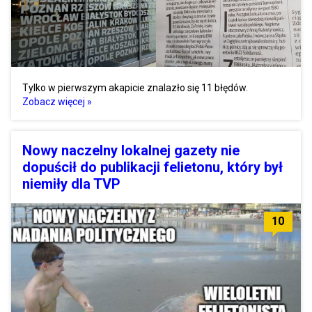
Tylko w pierwszym akapicie znalazło się 11 błędów.
Zobacz więcej »
Nowy naczelny lokalnej gazety nie
dopuścił do publikacji felietonu, który był
niemiły dla TVP
10