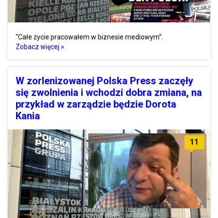
"Całe życie pracowałem w biznesie mediowym".
Zobacz więcej »
W zorlenizowanej Polska Press zaczęły
się zwolnienia i wchodzi dobra zmiana, na
przykład w zarządzie będzie Dorota
Kania
11