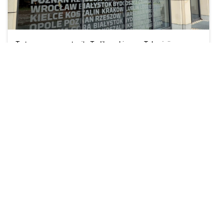
To ta sama co zastąpiła Terlikowskiego w Telewizji
Republika czy była pozwana przez Olejnik.
Zobacz więcej »
Polska Press też częścią protestu
przeciw "podatkowi od reklam"
13