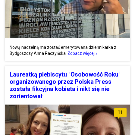
Nową naczelną ma zostać emerytowana dziennikarka z
Bydgoszczy Anna Raczyńska.
Zobacz więcej »
Laureatką plebiscytu "Osobowość Roku"
organizowanego przez Polska Press
została fikcyjna kobieta i nikt się nie
zorientował
11