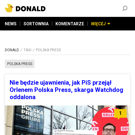
ZAŁÓŻ KONTO
©
2026
DONALD.PL
Wszelkie prawa zastrzeżone
NEWS
SORTOWNIA
KOMENTARZE
WIĘCEJ
DONALD
TAGI
POLSKA PRESS
POLSKA PRESS
Nie będzie ujawnienia, jak PiS przejął
Orlenem Polska Press, skarga Watchdog
oddalona
1