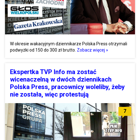
W okresie wakacyjnym dziennikarze Polska Press otrzymali
podwyżki od 150 do 300 zł brutto.
Zobacz więcej »
Ekspertka TVP Info ma zostać
wicenaczelną w dwóch dziennikach
Polska Press, pracownicy woleliby, żeby
nie została, więc protestują
7