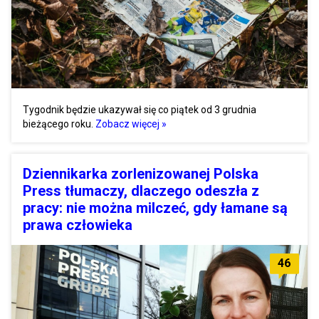
Tygodnik będzie ukazywał się co piątek od 3 grudnia
bieżącego roku.
Zobacz więcej »
Dziennikarka zorlenizowanej Polska
Press tłumaczy, dlaczego odeszła z
pracy: nie można milczeć, gdy łamane są
prawa człowieka
46