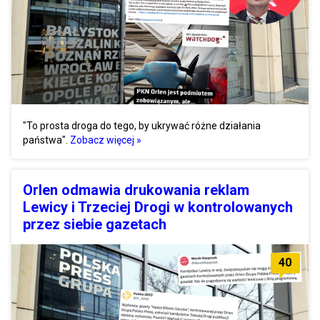
"To prosta droga do tego, by ukrywać różne działania
państwa".
Zobacz więcej »
Orlen odmawia drukowania reklam
Lewicy i Trzeciej Drogi w kontrolowanych
przez siebie gazetach
40