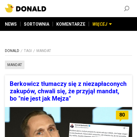
ZAŁÓŻ KONTO
©
2026
DONALD.PL
Wszelkie prawa zastrzeżone
NEWS
SORTOWNIA
KOMENTARZE
WIĘCEJ
DONALD
TAGI
MANDAT
MANDAT
Berkowicz tłumaczy się z niezapłaconych
zakupów, chwali się, że przyjął mandat,
bo "nie jest jak Mejza"
80