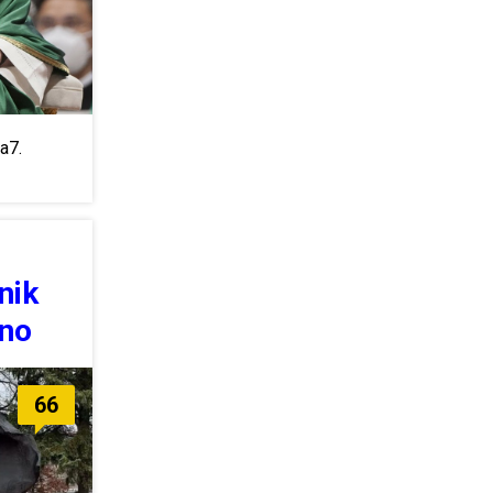
a7.
nik
ono
66