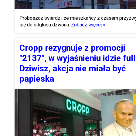
Proboszcz twierdzi, że mieszkańcy z czasem przyzw
się do odgłosu dzwonu.
Zobacz więcej »
Cropp rezygnuje z promocji
"2137", w wyjaśnieniu idzie full
Dziwisz, akcja nie miała być
papieska