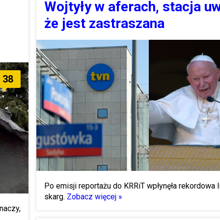
Wojtyły w aferach, stacja u
że jest zastraszana
38
Po emisji reportażu do KRRiT wpłynęła rekordowa l
skarg.
Zobacz więcej »
znaczy,