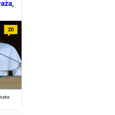
waża,
20
iczba