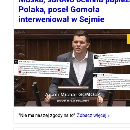
Polaka, poseł Gomoła
interweniował w Sejmie
"Nie ma naszej zgody na to".
Zobacz więcej »