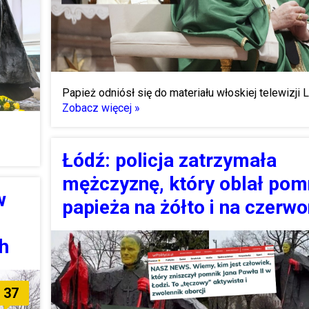
Papież odniósł się do materiału włoskiej telewizji L
Zobacz więcej »
Łódź: policja zatrzymała
mężczyznę, który oblał pom
w
papieża na żółto i na czerw
h
37