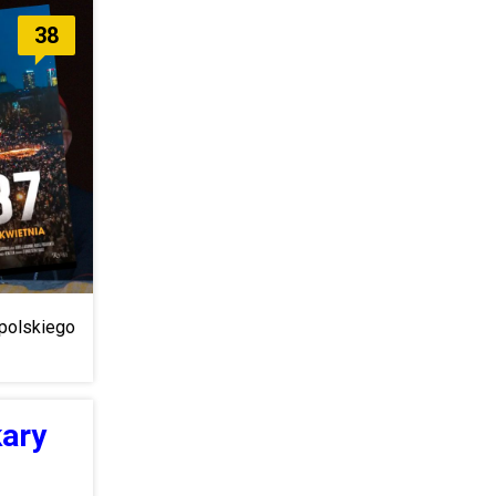
38
 polskiego
kary