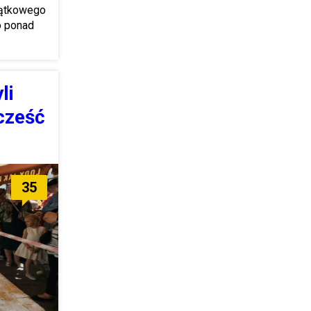
jątkowego
o ponad
li
cześć
35