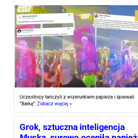
Uczestnicy tańczyli z wizerunkiem papieża i śpiewali
"Barkę".
Zobacz więcej »
Grok, sztuczna inteligencja
Muska, surowo oceniła papież