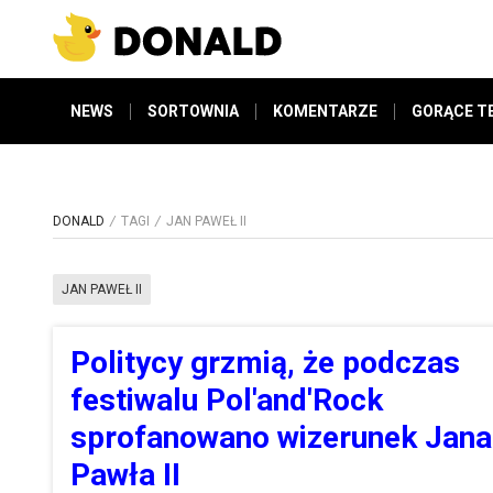
NEWS
SORTOWNIA
KOMENTARZE
GORĄCE T
DONALD
TAGI
JAN PAWEŁ II
JAN PAWEŁ II
Politycy grzmią, że podczas
festiwalu Pol'and'Rock
sprofanowano wizerunek Jana
Pawła II