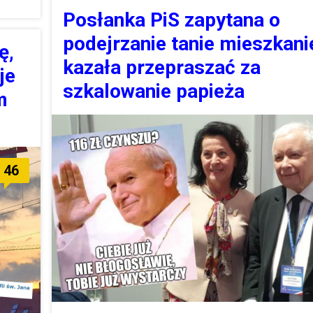
Posłanka PiS zapytana o
podejrzanie tanie mieszkani
ę,
kazała przepraszać za
je
szkalowanie papieża
m
46