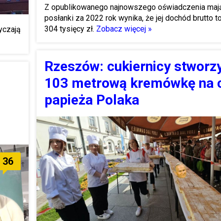
Z opublikowanego najnowszego oświadczenia ma
posłanki za 2022 rok wynika, że jej dochód brutto t
304 tysięcy zł.
Zobacz więcej »
yczają
Rzeszów: cukiernicy stworzy
103 metrową kremówkę na 
papieża Polaka
36