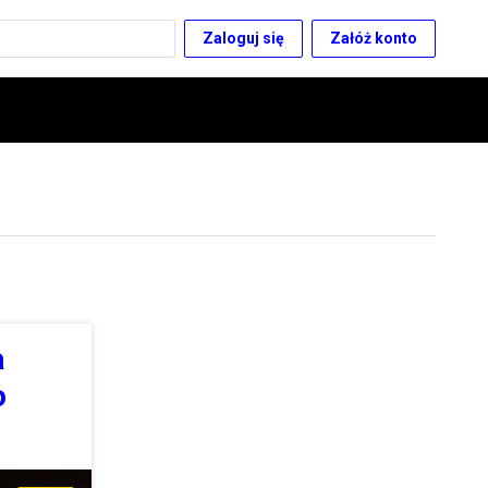
Zaloguj się
Załóż konto
a
o