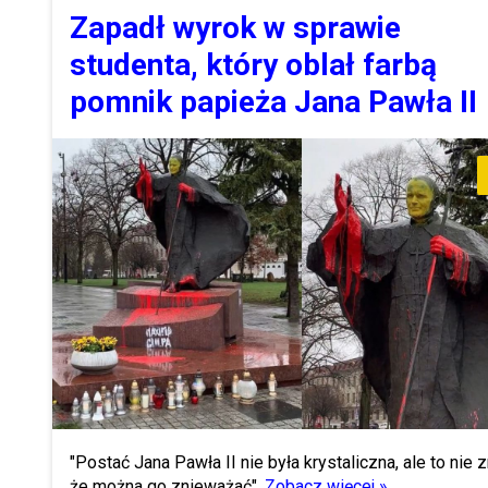
Zapadł wyrok w sprawie
studenta, który oblał farbą
pomnik papieża Jana Pawła II
"Postać Jana Pawła II nie była krystaliczna, ale to nie 
że można go znieważać".
Zobacz więcej »