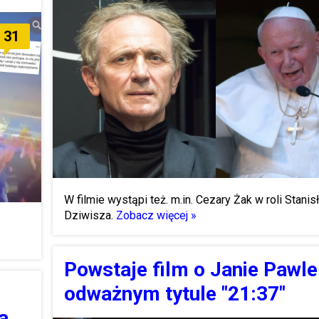
31
W filmie wystąpi też. m.in. Cezary Żak w roli Stani
Dziwisza.
Zobacz więcej »
Powstaje film o Janie Pawle 
odważnym tytule "21:37"
a