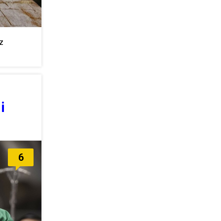
z
i
6