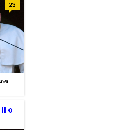
23
sława
II o