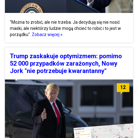
"Można to zrobić, ale nie trzeba. Ja decyduję się nie nosić
maski, ale niektórzy ludzie mogą chcieć to robić i to jest w
porządku".
Zobacz więcej »
Trump zaskakuje optymizmem: pomimo
52 000 przypadków zarażonych, Nowy
Jork "nie potrzebuje kwarantanny"
12