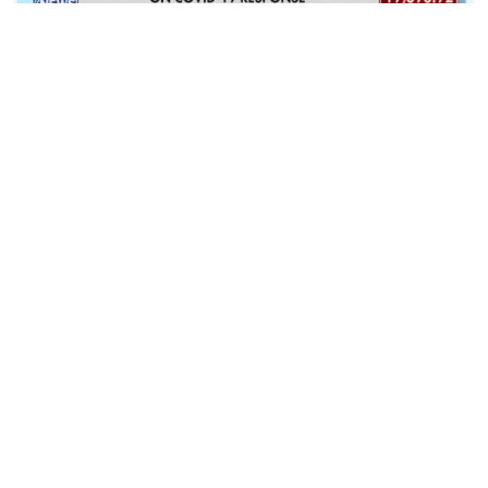
"Pochodzi z Chin, więc jest chiński".
Zobacz więcej »
« POPRZEDNIA
NASTĘPNA »
1
...
37
38
39
...
51
News
Komentarze
Popularne
Ranking
Sortownia
Sondy
Kontakt
Dodaj temat
Regulamin