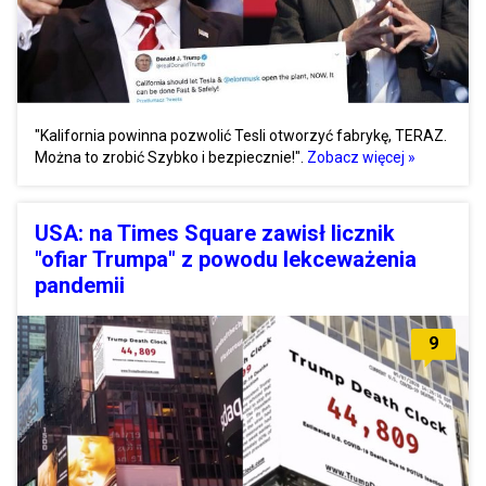
"Kalifornia powinna pozwolić Tesli otworzyć fabrykę, TERAZ.
Można to zrobić Szybko i bezpiecznie!".
Zobacz więcej »
USA: na Times Square zawisł licznik
"ofiar Trumpa" z powodu lekceważenia
pandemii
9