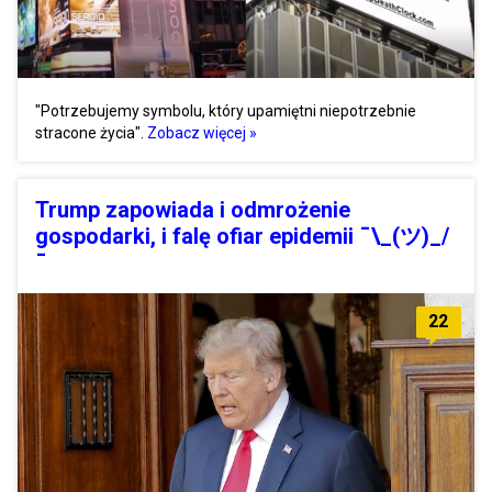
"Potrzebujemy symbolu, który upamiętni niepotrzebnie
stracone życia".
Zobacz więcej »
Trump zapowiada i odmrożenie
gospodarki, i falę ofiar epidemii ¯\_(ツ)_/
¯
22