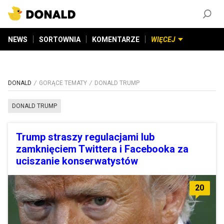
ZAŁÓŻ KONTO
©
2026
DONALD.PL
Wszelkie prawa zastrzeżone
NEWS
SORTOWNIA
KOMENTARZE
WIĘCEJ
DONALD
GORĄCE TEMATY
DONALD TRUMP
DONALD TRUMP
Trump straszy regulacjami lub
zamknięciem Twittera i Facebooka za
uciszanie konserwatystów
20