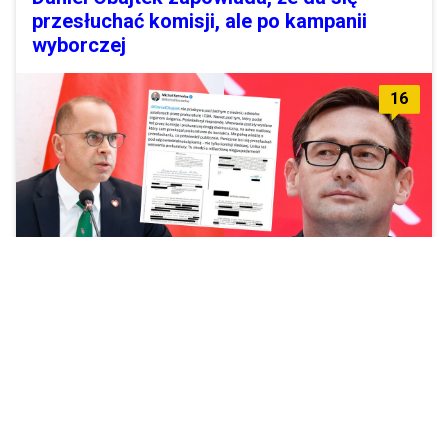
przesłuchać komisji, ale po kampanii
wyborczej
16
Twierdzi, że formalnie nie został poinformowany o
dzisiejszym przesłuchaniu.
Zobacz więcej »
Rozpoczęły się poszukiwania Obajtka w