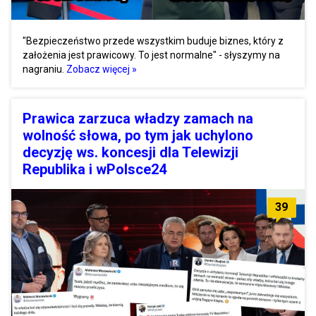
"Bezpieczeństwo przede wszystkim buduje biznes, który z
założenia jest prawicowy. To jest normalne" - słyszymy na
nagraniu.
Zobacz więcej »
Prawica zarzuca władzy zamach na
wolność słowa, po tym jak uchylono
decyzję ws. koncesji dla Telewizji
Republika i wPolsce24
39