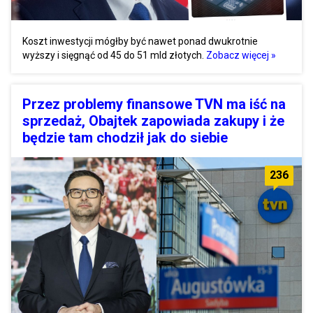
Koszt inwestycji mógłby być nawet ponad dwukrotnie
wyższy i sięgnąć od 45 do 51 mld złotych.
Zobacz więcej »
Przez problemy finansowe TVN ma iść na
sprzedaż, Obajtek zapowiada zakupy i że
będzie tam chodził jak do siebie
236