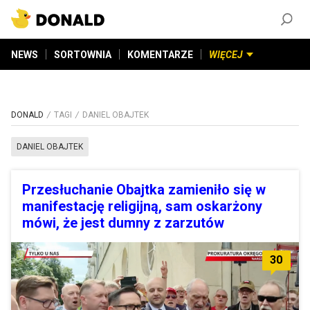
ZAŁÓŻ KONTO
©
2026
DONALD.PL
Wszelkie prawa zastrzeżone
NEWS
SORTOWNIA
KOMENTARZE
WIĘCEJ
DONALD
TAGI
DANIEL OBAJTEK
DANIEL OBAJTEK
Przesłuchanie Obajtka zamieniło się w
manifestację religijną, sam oskarżony
mówi, że jest dumny z zarzutów
30