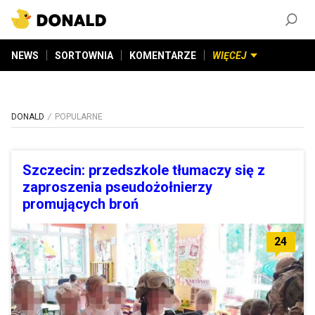
ZAŁÓŻ KONTO
©
2026
DONALD.PL
Wszelkie prawa zastrzeżone
NEWS
SORTOWNIA
KOMENTARZE
WIĘCEJ
DONALD
POPULARNE
Szczecin: przedszkole tłumaczy się z
zaproszenia pseudożołnierzy
promujących broń
24