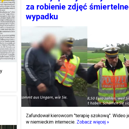
za robienie zdjęć śmierteln
wypadku
ry
Zafundował kierowcom "terapię szokową". Wideo j
w niemieckim internecie.
Zobacz więcej »