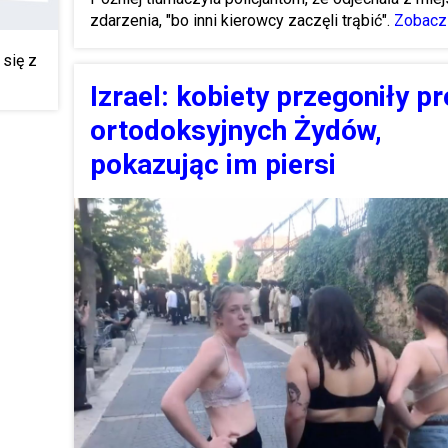
zdarzenia, "bo inni kierowcy zaczęli trąbić".
Zobacz 
się z
Izrael: kobiety przegoniły pr
ortodoksyjnych Żydów,
pokazując im piersi