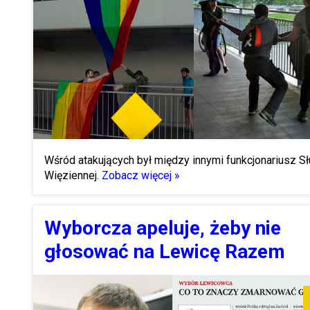
Wśród atakujących był między innymi funkcjonariusz S
Więziennej.
Zobacz więcej »
Wyborcza apeluje, żeby nie
głosować na Lewicę Razem