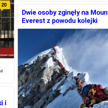
20
Dwie osoby zginęły na Moun
Everest z powodu kolejki
ąd
i i