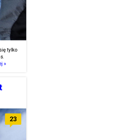
ię tylko
s.
j »
t
23