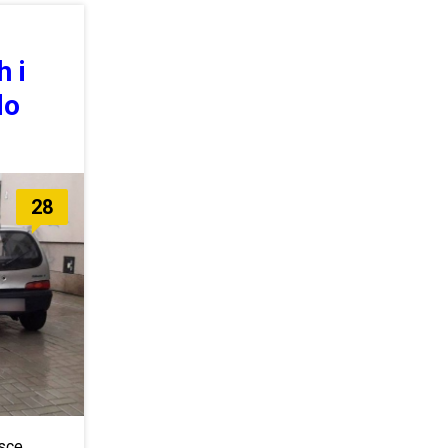
h i
do
28
jsce