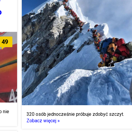
y
o
49
o nie
320 osób jednocześnie próbuje zdobyć szczyt.
Zobacz więcej »