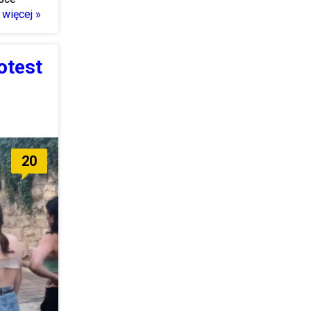
więcej »
otest
20