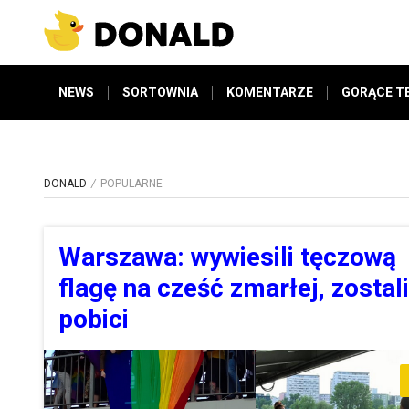
NEWS
SORTOWNIA
KOMENTARZE
GORĄCE T
DONALD
POPULARNE
Warszawa: wywiesili tęczową
flagę na cześć zmarłej, zostali
pobici