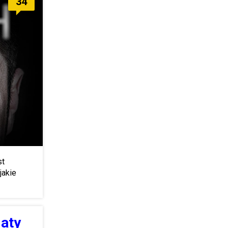
34
st
jakie
daty