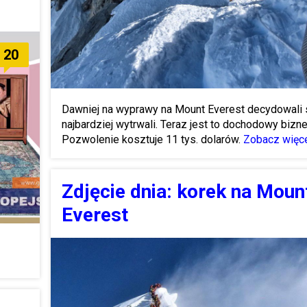
20
Dawniej na wyprawy na Mount Everest decydowali s
najbardziej wytrwali. Teraz jest to dochodowy bizne
Pozwolenie kosztuje 11 tys. dolarów.
Zobacz więce
Zdjęcie dnia: korek na Moun
Everest