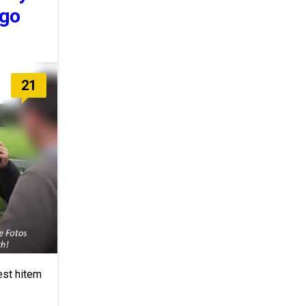
ego
21
est hitem