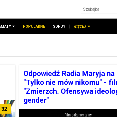
EMATY
POPULARNE
SONDY
WIĘCEJ
Odpowiedź Radia Maryja na
"Tylko nie mów nikomu" - fi
"Zmierzch. Ofensywa ideolog
gender"
32