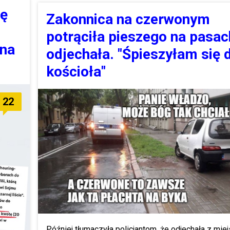
ię
Zakonnica na czerwonym
potrąciła pieszego na pasac
 na
odjechała. "Śpieszyłam się 
kościoła"
22
Później tłumaczyła policjantom, że odjechała z mie