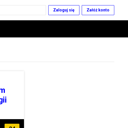
Zaloguj się
Załóż konto
lm
ii