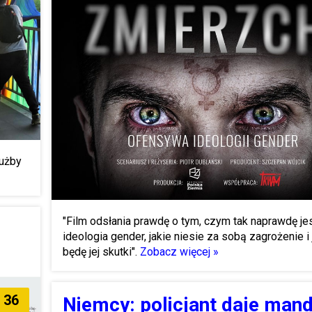
łużby
"Film odsłania prawdę o tym, czym tak naprawdę je
ideologia gender, jakie niesie za sobą zagrożenie i 
będę jej skutki".
Zobacz więcej »
36
Niemcy: policjant daje man