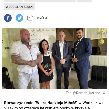
WODZISŁAW ŚLĄSKI
WYŚLIJ
Fot.: @Roman_Korona - X
Stowarzyszenie "Wiara Nadzieja Miłość"
w Wodzisławiu
Śląskim od czterech lat wspiera osoby w kryzysie