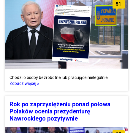
51
Chodzi o osoby bezrobotne lub pracujące nielegalnie.
Zobacz więcej »
Rok po zaprzysiężeniu ponad połowa
Polaków ocenia prezydenturę
Nawrockiego pozytywnie