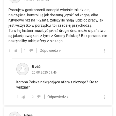
20.08.2025 08:33
Pracuję w gastronomii, sanepid właśnie tak działa,
najczęściej kontrolują jak dostaną „cynk” od kogoś, albo
rutynowo raz na 1-2 lata, zależy ile mają ludzi do pracy, jak
jest wszystko w porządku, to i rzadziej przychodzą.
Tu w tej historii musi być jakieś drugie dno, może ci państwo
są jakoś powiązani z tymi z Korony Polskiej? Bez powodu nie
nakręcaliby takiej afery z niczego.
Odpowiedz »
8
1
Gość
20.08.2025 09:46
Korona Polska nakręcająca aferę z niczego? Kto to
widział?
Odpowiedz »
4
0
Gość