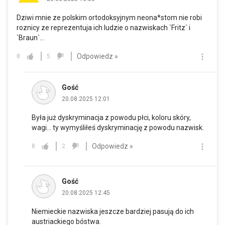
Dziwi mnie ze polskim ortodoksyjnym neona*stom nie robi
roznicy ze reprezentuja ich ludzie o nazwiskach `Fritz` i
`Braun`...
Odpowiedz »
8
5
Gość
20.08.2025 12:01
Była już dyskryminacja z powodu płci, koloru skóry,
wagi... ty wymyśliłeś dyskryminację z powodu nazwisk.
Odpowiedz »
8
2
Gość
20.08.2025 12:45
Niemieckie nazwiska jeszcze bardziej pasują do ich
austriackiego bóstwa.