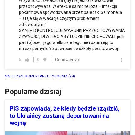
w żywności, zwłaszcza gdy nie jest ona właściwie
przechowywana. W efekcie salmonelloza – infekcja
pokarmowa spowodowana przez pałeczki Salmonella
– staje się w wakacje częstym problemem
zdrowotnym. "
SANEPID KONTROLUJE WARUNKI PRZYGOTOWYWANIA
ŻYWNOŚCI, DLATEGO ABY LUDZIE NIE CHOROWALI. jeśli
pan (p)oseł i jego wielbiciele tego nie rozumieją to
należy pomyśleć o powrocie do szkoły podstawowej!
Odpowiedz »
5
0
NAJLEPSZE KOMENTARZE TYGODNIA
(94)
Popularne dzisiaj
PiS zapowiada, że kiedy będzie rządzić,
to Ukraińcy zostaną deportowani na
wojnę