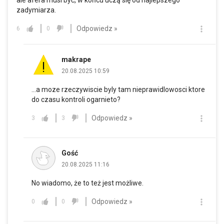
ale afera musi być, w końcu uczą się od najlepszego
zadymiarza.
Odpowiedz »
6
0
makrape
20.08.2025 10:59
...a moze rzeczywiscie byly tam nieprawidlowosci ktore
do czasu kontroli ogarnieto?
Odpowiedz »
3
3
Gość
20.08.2025 11:16
No wiadomo, że to też jest możliwe.
Odpowiedz »
0
0