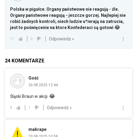
Polska w pigułce. Organy państwowe nie reagują - źle.
Organy państwowe reagują - jeszcze gorzej. Najlepiej nie
robić żadnych kontroli, niech ludzie u*ierają na zatrucia,
😂
jest to poświęcenie na ktore Konfederaci są gotowi
Odpowiedz »
11
0
24
KOMENTARZE
Gość
20.08.2025 12:44
😂
Śląski Braun w akcji.
Odpowiedz »
8
1
makrape
20.08.2025 10:58