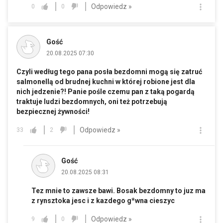
Odpowiedz »
0
0
Gość
20.08.2025 07:30
Czyli według tego pana posła bezdomni mogą się zatruć
salmonellą od brudnej kuchni w której robione jest dla
nich jedzenie?! Panie pośle czemu pan z taką pogardą
traktuje ludzi bezdomnych, oni też potrzebują
bezpiecznej żywności!
Odpowiedz »
33
2
Gość
20.08.2025 08:31
Tez mnie to zawsze bawi. Bosak bezdomny to juz ma
z rynsztoka jesc i z kazdego g*wna cieszyc
Odpowiedz »
9
0