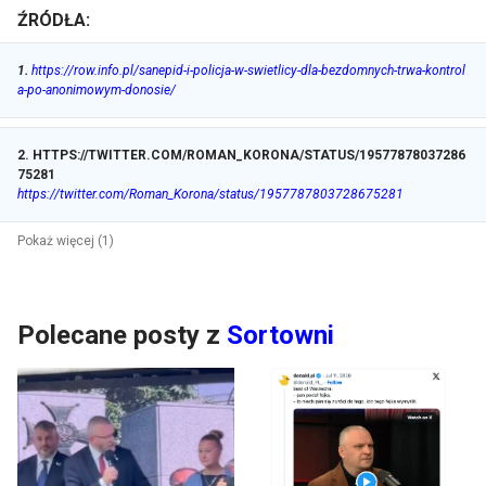
ŹRÓDŁA:
1
.
https://row.info.pl/sanepid-i-policja-w-swietlicy-dla-bezdomnych-trwa-kontrol
a-po-anonimowym-donosie/
2
.
HTTPS://TWITTER.COM/ROMAN_KORONA/STATUS/19577878037286
75281
https://twitter.com/Roman_Korona/status/1957787803728675281
Pokaż więcej (1)
Polecane posty z
Sortowni