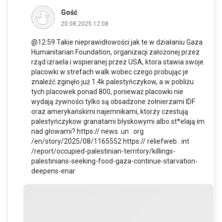
Gość
20.08.2025 12:08
@12:59 Takie nieprawidłowości jak te w działaniu Gaza
Humanitarian Foundation, organizacji założonej przez
rząd izraela i wspieranej przez USA, ktora stawia swoje
placowki w strefach walk wobec czego probując je
znaleźć zginęło już 1.4k palestyńczykow, a w pobliżu
tych placowek ponad 800, ponieważ placowki nie
wydają żywności tylko są obsadzone żołnierzami IDF
oraz amerykańskimi najemnikami, ktorzy czestują
palestyńczykow granatami błyskowymi albo st*elają im
nad głowami? https:// news .un . org
/en/story/2025/08/1165552 https:// reliefweb . int
/report/occupied-palestinian-territory/killings-
palestinians-seeking-food-gaza-continue-starvation-
deepens-enar