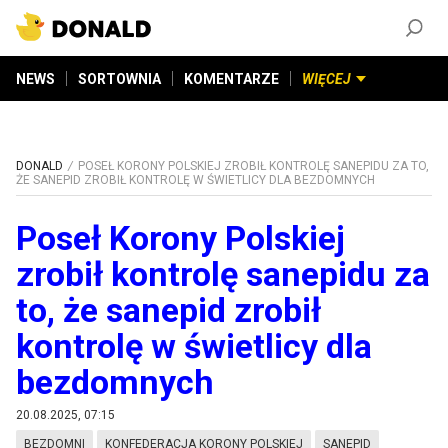
ZAŁÓŻ KONTO
©
2026
DONALD.PL
Wszelkie prawa zastrzeżone
NEWS
SORTOWNIA
KOMENTARZE
WIĘCEJ
DONALD
POSEŁ KORONY POLSKIEJ ZROBIŁ KONTROLĘ SANEPIDU ZA TO,
ŻE SANEPID ZROBIŁ KONTROLĘ W ŚWIETLICY DLA BEZDOMNYCH
Poseł Korony Polskiej
zrobił kontrolę sanepidu za
to, że sanepid zrobił
kontrolę w świetlicy dla
bezdomnych
20.08.2025, 07:15
BEZDOMNI
KONFEDERACJA KORONY POLSKIEJ
SANEPID