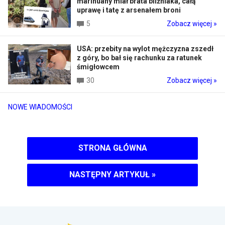
marihuany miał brata bliźniaka, całą
uprawę i tatę z arsenałem broni
5
Zobacz więcej »
USA: przebity na wylot mężczyzna zszedł
z góry, bo bał się rachunku za ratunek
śmigłowcem
30
Zobacz więcej »
NOWE WIADOMOŚCI
STRONA GŁÓWNA
NASTĘPNY ARTYKUŁ
»