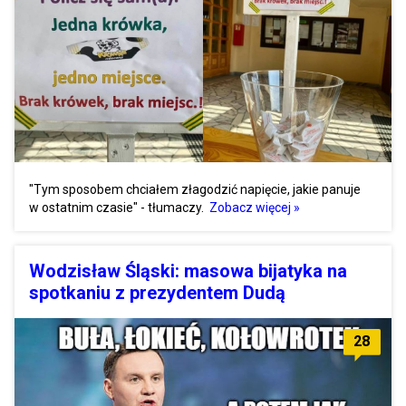
"Tym sposobem chciałem złagodzić napięcie, jakie panuje
w ostatnim czasie" - tłumaczy.
Zobacz więcej »
Wodzisław Śląski: masowa bijatyka na
spotkaniu z prezydentem Dudą
28