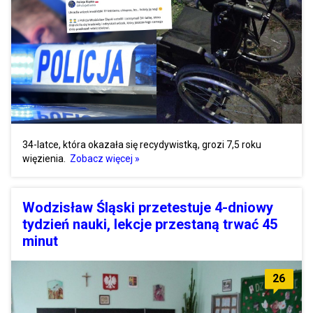
34-latce, która okazała się recydywistką, grozi 7,5 roku
więzienia.
Zobacz więcej »
Wodzisław Śląski przetestuje 4-dniowy
tydzień nauki, lekcje przestaną trwać 45
minut
26