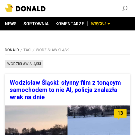
ZAŁÓŻ KONTO
©
2026
DONALD.PL
Wszelkie prawa zastrzeżone
NEWS
SORTOWNIA
KOMENTARZE
WIĘCEJ
DONALD
TAGI
WODZISŁAW ŚLĄSKI
WODZISŁAW ŚLĄSKI
Wodzisław Śląski: słynny film z tonącym
samochodem to nie AI, policja znalazła
wrak na dnie
13