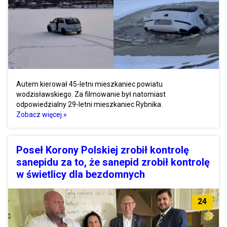
Autem kierował 45-letni mieszkaniec powiatu
wodzisławskiego. Za filmowanie był natomiast
odpowiedzialny 29-letni mieszkaniec Rybnika.
Zobacz więcej »
Poseł Korony Polskiej zrobił kontrolę
sanepidu za to, że sanepid zrobił kontrolę
w świetlicy dla bezdomnych
24