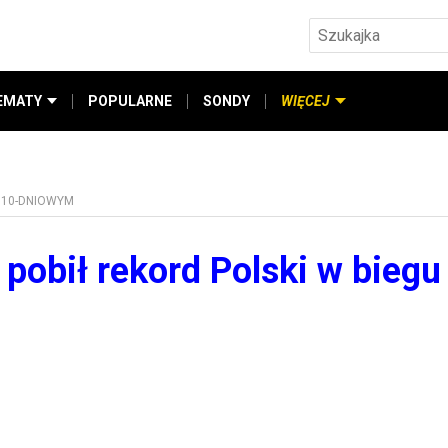
EMATY
POPULARNE
SONDY
WIĘCEJ
U 10-DNIOWYM
pobił rekord Polski w biegu