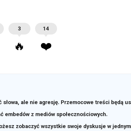
3
14
🔥
❤️
ć słowa, ale nie agresję. Przemocowe treści będą u
ać embedów z mediów społecznościowych.
możesz zobaczyć wszystkie swoje dyskusje w jednym