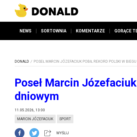
NEWS
SORTOWNIA
KOMENTARZE
GORĄCE T
DONALD
POSEŁ MARCIN JÓZEFACIUK POBIŁ REKORD POLSKI W BIEG
Poseł Marcin Józefaciuk 
dniowym
11.05.2026, 13:00
MARCIN JÓZEFACIUK
SPORT
WYŚLIJ