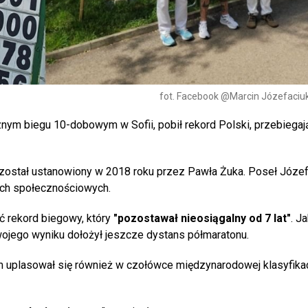
fot. Facebook @Marcin Józefaciuk
nym biegu 10-dobowym w Sofii, pobił rekord Polski, przebiegaj
 został ustanowiony w 2018 roku przez Pawła Żuka. Poseł Józe
ach społecznościowych.
ć rekord biegowy, który
"pozostawał nieosiągalny od 7 lat"
. J
swojego wyniku dołożył jeszcze dystans półmaratonu.
m uplasował się również w czołówce międzynarodowej klasyfikac