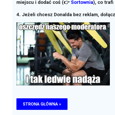
miejscu i dodać coś (👉
Sortownia
)
, co traf
4. Jeżeli chcesz Donalda bez reklam, dołąc
STRONA GŁÓWNA »