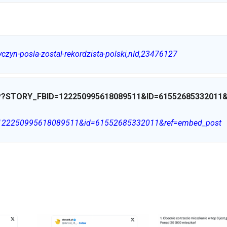
wyczyn-posla-zostal-rekordzista-polski,nId,23476127
?STORY_FBID=122250995618089511&ID=61552685332011
id=122250995618089511&id=61552685332011&ref=embed_post