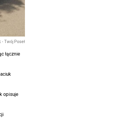
 - Twój Poseł
ąc łącznie
faciuk
ak opisuje
ji