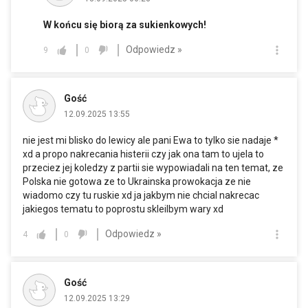
W końcu się biorą za sukienkowych!
Odpowiedz »
9
0
Gość
12.09.2025 13:55
nie jest mi blisko do lewicy ale pani Ewa to tylko sie nadaje *
xd a propo nakrecania histerii czy jak ona tam to ujela to
przeciez jej koledzy z partii sie wypowiadali na ten temat, ze
Polska nie gotowa ze to Ukrainska prowokacja ze nie
wiadomo czy tu ruskie xd ja jakbym nie chcial nakrecac
jakiegos tematu to poprostu skleilbym wary xd
Odpowiedz »
4
0
Gość
12.09.2025 13:29