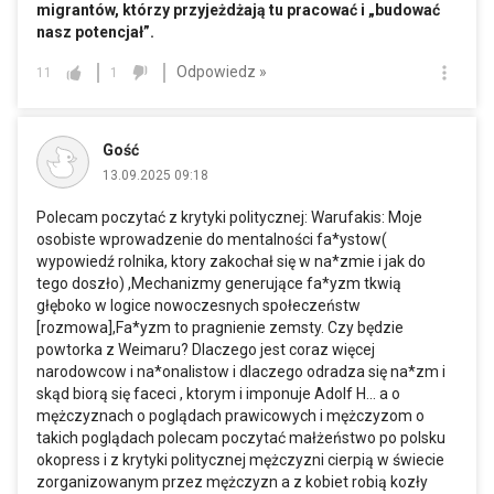
migrantów, którzy przyjeżdżają tu pracować i „budować
nasz potencjał”.
Odpowiedz »
11
1
Gość
13.09.2025 09:18
Polecam poczytać z krytyki politycznej: Warufakis: Moje
osobiste wprowadzenie do mentalności fa*ystow(
wypowiedź rolnika, ktory zakochał się w na*zmie i jak do
tego doszło) ,Mechanizmy generujące fa*yzm tkwią
głęboko w logice nowoczesnych społeczeństw
[rozmowa],Fa*yzm to pragnienie zemsty. Czy będzie
powtorka z Weimaru? Dlaczego jest coraz więcej
narodowcow i na*onalistow i dlaczego odradza się na*zm i
skąd biorą się faceci , ktorym i imponuje Adolf H... a o
mężczyznach o poglądach prawicowych i mężczyzom o
takich poglądach polecam poczytać małżeństwo po polsku
okopress i z krytyki politycznej mężczyzni cierpią w świecie
zorganizowanym przez mężczyzn a z kobiet robią kozły