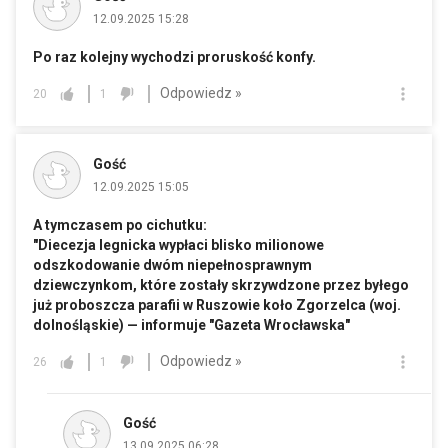
12.09.2025 15:28
Po raz kolejny wychodzi proruskość konfy.
Odpowiedz »
20
1
Gość
12.09.2025 15:05
A tymczasem po cichutku:
"Diecezja legnicka wypłaci blisko milionowe
odszkodowanie dwóm niepełnosprawnym
dziewczynkom, które zostały skrzywdzone przez byłego
już proboszcza parafii w Ruszowie koło Zgorzelca (woj.
dolnośląskie) — informuje "Gazeta Wrocławska"
Odpowiedz »
26
1
Gość
13.09.2025 06:28