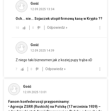
Gość
12.09.2025 13:34
Och... nie... Sojaczek utopił firmową kasę w Krypto ??
Odpowiedz »
10
0
Gość
12.09.2025 14:39
Z niego taki biznesmen jak z koziej pupy trąba xD
Odpowiedz »
7
0
Gość
12.09.2025 13:01
Fanom konfederussji praypominamy:
• Agresja ZSRR (Ruskich) na Polskę (17 września 1939) –