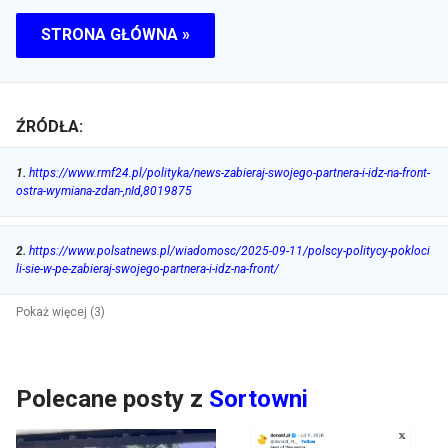
STRONA GŁÓWNA »
ŹRÓDŁA:
1
.
https://www.rmf24.pl/polityka/news-zabieraj-swojego-partnera-i-idz-na-front-
ostra-wymiana-zdan-,nId,8019875
2
.
https://www.polsatnews.pl/wiadomosc/2025-09-11/polscy-politycy-pokloci
li-sie-w-pe-zabieraj-swojego-partnera-i-idz-na-front/
Pokaż więcej (3)
Polecane posty z
Sortowni