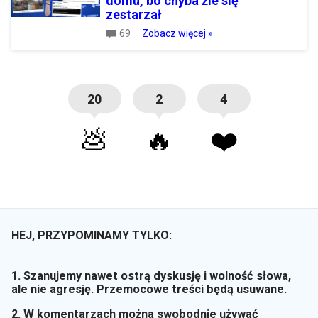
domu, bo chyba źle się
zestarzał
69
Zobacz więcej »
20
2
4
💩
🔥
❤️
HEJ, PRZYPOMINAMY TYLKO:
1. Szanujemy nawet ostrą dyskusję i wolność słowa,
ale nie agresję. Przemocowe treści będą usuwane.
2. W komentarzach można swobodnie używać