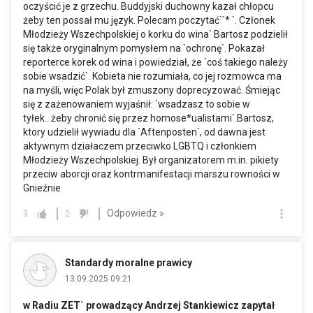
oczyścić je z grzechu. Buddyjski duchowny kazał chłopcu
żeby ten possał mu język. Polecam poczytać``* `. Członek
Młodzieży Wszechpolskiej o korku do wina` Bartosz podzielił
się także oryginalnym pomysłem na `ochronę`. Pokazał
reporterce korek od wina i powiedział, że `coś takiego należy
sobie wsadzić`. Kobieta nie rozumiała, co jej rozmowca ma
na myśli, więc Polak był zmuszony doprecyzować. Śmiejąc
się z zażenowaniem wyjaśnił: `wsadzasz to sobie w
tyłek...żeby chronić się przez homose*ualistami`.Bartosz,
ktory udzielił wywiadu dla `Aftenposten`, od dawna jest
aktywnym działaczem przeciwko LGBTQ i członkiem
Młodzieży Wszechpolskiej. Był organizatorem
m.in
. pikiety
przeciw aborcji oraz kontrmanifestacji marszu rowności w
Gnieźnie
Odpowiedz »
3
2
Standardy moralne prawicy
13.09.2025 09:21
w Radiu ZET` prowadzący Andrzej Stankiewicz zapytał