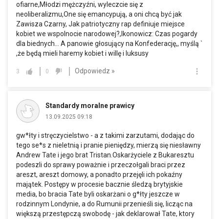
ofiarne,Młodzi mężczyźni, wyleczcie się z
neoliberalizmu,One się emancypują, a oni chcą być jak
Zawisza Czarny, Jak patriotyczny rap definiuje miejsce
kobiet we wspolnocie narodowej?,Ikonowicz: Czas pogardy
dla biednych... A panowie głosujący na Konfederację,, myślą `
,że będą mieli haremy kobiet i willę i luksusy
Odpowiedz »
3
0
Standardy moralne prawicy
13.09.2025 09:18
gw*łty i stręczycielstwo - a z takimi zarzutami, dodając do
tego se*s z nieletnią i pranie pieniędzy, mierzą się niesławny
Andrew Tate i jego brat Tristan.Oskarżyciele z Bukaresztu
podeszli do sprawy poważnie i przeczołgali braci przez
areszt, areszt domowy, a ponadto przejęli ich pokaźny
majątek. Postępy w procesie bacznie śledzą brytyjskie
media, bo bracia Tate byli oskarżani o g*łty jeszcze w
rodzinnym Londynie, a do Rumunii przenieśli się, licząc na
większą przestępczą swobodę - jak deklarował Tate, ktory