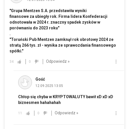
"Grupa Mentzen S.A. przedstawiła wyniki
finansowe za ubiegły rok. Firma lidera Konfederacji
odnotowała w 2024 r. znaczny spadek zysków w
porównaniu do 2023 roku"
.
"Toruński Pub Mentzen zamknął rok obrotowy 2024 ze
stratą 266 tys. zł - wynika ze sprawozdania finansowego
spółki."
Odpowiedz »
34
0
Gość
12.09.2025 13:05
Chłop się chyba w KRYPTOWALUTY bawił xD xD xD
biznesmen hahahahah
Odpowiedz »
11
0