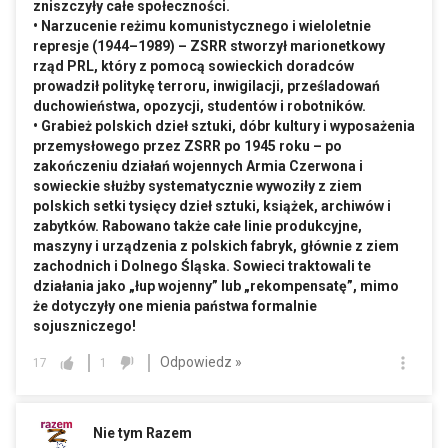
zniszczyły całe społeczności.
• Narzucenie reżimu komunistycznego i wieloletnie
represje (1944–1989) – ZSRR stworzył marionetkowy
rząd PRL, który z pomocą sowieckich doradców
prowadził politykę terroru, inwigilacji, prześladowań
duchowieństwa, opozycji, studentów i robotników.
• Grabież polskich dzieł sztuki, dóbr kultury i wyposażenia
przemysłowego przez ZSRR po 1945 roku – po
zakończeniu działań wojennych Armia Czerwona i
sowieckie służby systematycznie wywoziły z ziem
polskich setki tysięcy dzieł sztuki, książek, archiwów i
zabytków. Rabowano także całe linie produkcyjne,
maszyny i urządzenia z polskich fabryk, głównie z ziem
zachodnich i Dolnego Śląska. Sowieci traktowali te
działania jako „łup wojenny” lub „rekompensatę”, mimo
że dotyczyły one mienia państwa formalnie
sojuszniczego!
Odpowiedz »
17
1
Nie tym Razem