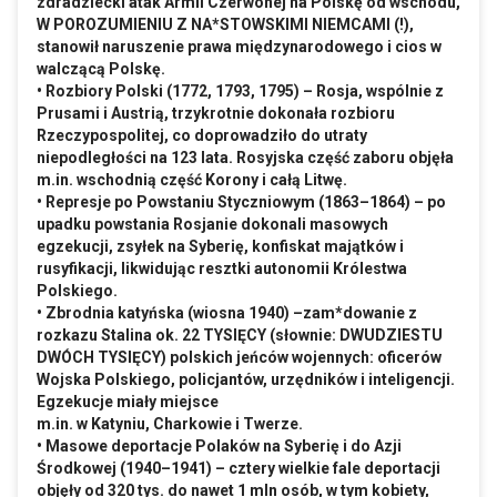
zdradziecki atak Armii Czerwonej na Polskę od wschodu,
W POROZUMIENIU Z NA*STOWSKIMI NIEMCAMI (!),
stanowił naruszenie prawa międzynarodowego i cios w
walczącą Polskę.
• Rozbiory Polski (1772, 1793, 1795) – Rosja, wspólnie z
Prusami i Austrią, trzykrotnie dokonała rozbioru
Rzeczypospolitej, co doprowadziło do utraty
niepodległości na 123 lata. Rosyjska część zaboru objęła
m.in
. wschodnią część Korony i całą Litwę.
• Represje po Powstaniu Styczniowym (1863–1864) – po
upadku powstania Rosjanie dokonali masowych
egzekucji, zsyłek na Syberię, konfiskat majątków i
rusyfikacji, likwidując resztki autonomii Królestwa
Polskiego.
• Zbrodnia katyńska (wiosna 1940) –zam*dowanie z
rozkazu Stalina ok. 22 TYSIĘCY (słownie: DWUDZIESTU
DWÓCH TYSIĘCY) polskich jeńców wojennych: oficerów
Wojska Polskiego, policjantów, urzędników i inteligencji.
Egzekucje miały miejsce
m.in
. w Katyniu, Charkowie i Twerze.
• Masowe deportacje Polaków na Syberię i do Azji
Środkowej (1940–1941) – cztery wielkie fale deportacji
objęły od 320 tys. do nawet 1 mln osób, w tym kobiety,