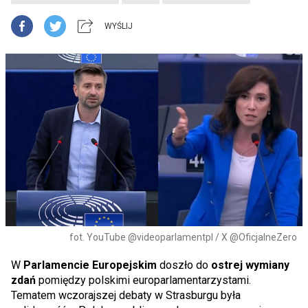
WYŚLIJ
fot. YouTube @videoparlamentpl / X @OficjalneZero
W
Parlamencie Europejskim
doszło do
ostrej wymiany
zdań
pomiędzy polskimi europarlamentarzystami.
Tematem wczorajszej debaty w Strasburgu była