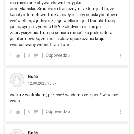
ma mieszane obywatelstwo brytyjsko-
amerykańskie.Smutnym i tragicznym faktem jest to, że
kanały internetowe Tate`a miały miliony subskrybentow i
wyświetleń, a jednym z jego wielbicieli jest Donald Trump
junior, syn prezydenta USA. Zaledwie miesiąc po
zaprzysiężeniu Trumpa seniora rumuńska prokuratura
poinformowała, że znosi zakaz opuszczania kraju
wystosowany wobec braci Tate.
Odpowiedz »
1
0
Gość
12.09.2025 16:57
walka z wiatrakami, przecież wiadomo że z ped* w ue nie
wygra
Odpowiedz »
2
8
Gość