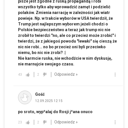
pisze jest zgodne z ruską propagandą i robi
wszystko tylko aby wprowadzić zamęt i podzielić
polaków. Zmienia narrację w zależności jak wiatr
powieje. Np. w trakcie wyborów w USA twierdził, że
Trump jest najlepszym wyborem jeżeli chodzi o
Polskie bezpieczeństwo a teraz jak trump nic nie
zrobił to twierdzi "no, ale co przecież może zrobić" i
twierdzi, że z jakiegoś powodu "lewaki" się cieszą że
nic nie robi... no bo przecież oni byli przeciwko
niemu, bo nic nie zrobi? :|
Nie karmcie ruska, nie wchodźcie w nim dyskusję,
nie marnujcie swojego czasu.
Odpowiedz »
43
2
Gość
12.09.2025 12:15
po sroto, wyp*alaj do Rosji j*ana onuco
Odpowiedz »
23
2