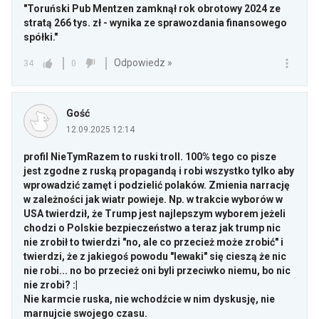
"Toruński Pub Mentzen zamknął rok obrotowy 2024 ze
stratą 266 tys. zł - wynika ze sprawozdania finansowego
spółki."
Odpowiedz »
34
0
Gość
12.09.2025 12:14
profil NieTymRazem to ruski troll. 100% tego co pisze
jest zgodne z ruską propagandą i robi wszystko tylko aby
wprowadzić zamęt i podzielić polaków. Zmienia narrację
w zależności jak wiatr powieje. Np. w trakcie wyborów w
USA twierdził, że Trump jest najlepszym wyborem jeżeli
chodzi o Polskie bezpieczeństwo a teraz jak trump nic
nie zrobił to twierdzi "no, ale co przecież może zrobić" i
twierdzi, że z jakiegoś powodu "lewaki" się cieszą że nic
nie robi... no bo przecież oni byli przeciwko niemu, bo nic
nie zrobi? :|
Nie karmcie ruska, nie wchodźcie w nim dyskusję, nie
marnujcie swojego czasu.