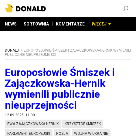
ZAŁÓŻ KONTO
©
2026
DONALD.PL
Wszelkie prawa zastrzeżone
NEWS
SORTOWNIA
KOMENTARZE
WIĘCEJ
DONALD
EUROPOSŁOWIE ŚMISZEK I ZAJĄCZKOWSKA-HERNIK WYMIENILI
PUBLICZNIE NIEUPRZEJMOŚCI
Europosłowie Śmiszek i
Zajączkowska-Hernik
wymienili publicznie
nieuprzejmości
12.09.2025, 11:00
EWA ZAJĄCZKOWSKA-HERNIK
KRZYSZTOF ŚMISZEK
PARLAMENT EUROPEJSKI
ROSJA
WOJNA W UKRAINIE