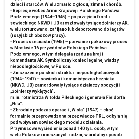
dzieci i starców. Wielu zmarło z głodu, zimna i chorób.
• Represje wobec Armii Krajowej i Polskiego Państwa
Podziemnego (1944–1945) – po przejściu frontu
sowieckiego NKWD i UB aresztowały tysiące żołnierzy AK,
wielu torturowano, za*ijano lub deportowano do łagrów
(rosyjskich obozow pracy).
• Proces szesnastu (1945) – porwanie i pokazowy proces
w Moskwie 16 przywódców Polskiego Państwa
Podziemnego, w tym delegata rządu na kraj i
komendanta AK. Symboliczny koniec legalnej władzy
niepodległościowej w Polsce.
• Zniszczenie polskich struktur niepodległościowych
(1944–1947) – sowiecka i komunistyczna bezpieka
(NKWD, UB) zamordowały tysiące działaczy opozycji i
„żołnierzy wyklętych”,
m.in
. rotmistrza Witolda Pileckiego i generała Fieldorfa
„Nila”.
• Zbrodnie podczas operacji „Wisła” (1947) – choć
formalnie przeprowadzona przez władze PRL, odbyła się
pod wpływem sowieckiego modelu działania.
Przymusowe wysiedlenia ponad 140 tys. osób, w tym
wielu Polaków i mieszanych rodzin, w brutalny sposób