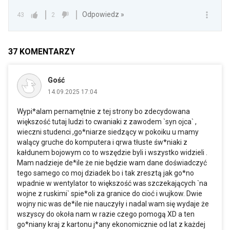
Odpowiedz »
43
2
37
KOMENTARZY
Gość
14.09.2025 17:04
Wypi*alam pernamętnie z tej strony bo zdecydowana
większość tutaj ludzi to cwaniaki z zawodem `syn ojca` ,
wieczni studenci ,go*niarze siedzący w pokoiku u mamy
walący gruche do komputera i qrwa tłuste św*niaki z
kałdunem bojowym co to wszędzie byli i wszystko widzieli .
Mam nadzieje de*ile że nie będzie wam dane doświadczyć
tego samego co moj dziadek bo i tak zresztą jak go*no
wpadnie w wentylator to większość was szczekających `na
wojne z ruskimi` spie*oli za granice do cioć i wujkow. Dwie
wojny nic was de*ile nie nauczyły i nadal wam się wydaje że
wszyscy do okoła nam w razie czego pomogą XD a ten
go*niany kraj z kartonu j*any ekonomicznie od lat z każdej