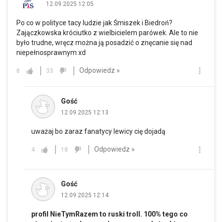
12.09.2025 12:05
Po co w polityce tacy ludzie jak Śmiszek i Biedroń?
Zajączkowska króciutko z wielbicielem parówek. Ale to nie
było trudne, wręcz można ją posadzić o znęcanie się nad
niepełnosprawnym xd
Odpowiedz »
8
33
Gość
12.09.2025 12:13
uważaj bo zaraz fanatycy lewicy cię dojadą
Odpowiedz »
4
18
Gość
12.09.2025 12:14
profil NieTymRazem to ruski troll. 100% tego co