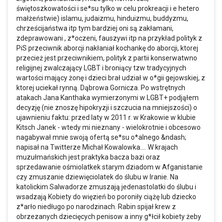
świętoszkowatości i se*su tylko w celu prokreacji i e hetero
małżeństwie) islamu, judaizmu, hinduizmu, buddyzmu,
chrześcijaństwa itp tym bardziej oni są zakłamani,
zdeprawowani , z*oczeni, fauszywi itp na przykład polityk z
PiS przeciwnik aborcji nakłaniał kochankę do aborcji, ktorej
przecież jest przeciwnikiem, polityk z partii konserwatwno
religijnej zwalczający LGBT i broniący tzw tradycyjnych
wartości mający żonę i dzieci brał udział w o*gii gejowskiej, z
ktorej uciekał rynną. Dąbrowa Gornicza. Po wstrętnych
atakach Jana Kanthaka wymierzonymi w LGBT+ podjąłem
decyzję (nie znoszę hipokryzji i szczucia na mniejszości) o
ujawnieniu faktu: przed laty w 2011 r. w Krakowie w klubie
Kitsch Janek - wtedy mi nieznany - wielokrotnie i obcesowo
nagabywał mnie swoją ofertą se*su o*alnego &ndash;
napisał na Twitterze Michał Kowalowka.... W krajach
muzułmańskich jest praktyka bacza bazi oraz
sprzedawanie ośmiolatkek starym dziadom w Afganistanie
czy zmuszanie dziewięciolatek do ślubu w Iranie. Na
katolickim Salwadorze zmuszają jedenastolatki do ślubu i
wsadzają Kobiety do więzień bo poroniły ciążę lub dziecko
z*arło niedługo po narodzinach. Rabin spijał krew z
obrzezanych dziecięcych penisow a inny g*łcił kobiety żeby