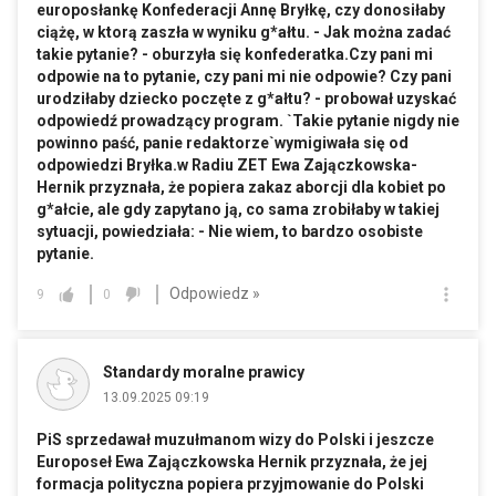
europosłankę Konfederacji Annę Bryłkę, czy donosiłaby
ciążę, w ktorą zaszła w wyniku g*ałtu. - Jak można zadać
takie pytanie? - oburzyła się konfederatka.Czy pani mi
odpowie na to pytanie, czy pani mi nie odpowie? Czy pani
urodziłaby dziecko poczęte z g*ałtu? - probował uzyskać
odpowiedź prowadzący program. `Takie pytanie nigdy nie
powinno paść, panie redaktorze`wymigiwała się od
odpowiedzi Bryłka.w Radiu ZET Ewa Zajączkowska-
Hernik przyznała, że popiera zakaz aborcji dla kobiet po
g*ałcie, ale gdy zapytano ją, co sama zrobiłaby w takiej
sytuacji, powiedziała: - Nie wiem, to bardzo osobiste
pytanie.
Odpowiedz »
9
0
Standardy moralne prawicy
13.09.2025 09:19
PiS sprzedawał muzułmanom wizy do Polski i jeszcze
Europoseł Ewa Zajączkowska Hernik przyznała, że jej
formacja polityczna popiera przyjmowanie do Polski