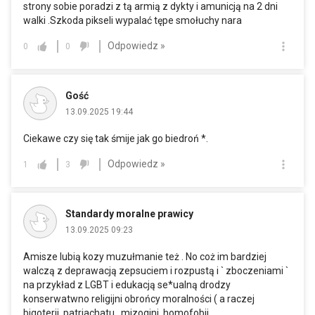
strony sobie poradzi z tą armią z dykty i amunicją na 2 dni
walki .Szkoda pikseli wypalać tępe smołuchy nara
Odpowiedz »
0
0
Gość
13.09.2025 19:44
Ciekawe czy się tak śmije jak go biedroń *.
Odpowiedz »
1
3
Standardy moralne prawicy
13.09.2025 09:23
Amisze lubią kozy muzułmanie też . No coż im bardziej
walczą z deprawacją zepsuciem i rozpustą i ` zboczeniami `
na przykład z LGBT i edukacją se*ualną drodzy
konserwatwno religijni obrońcy moralności ( a raczej
bigoterii, patriachatu , mizogini, homofobii,