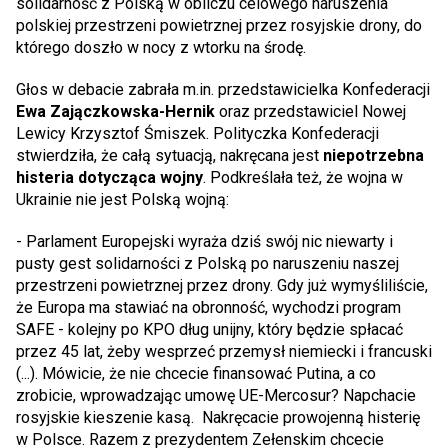
solidarność z Polską w obliczu celowego naruszenia
polskiej przestrzeni powietrznej przez rosyjskie drony, do
którego doszło w nocy z wtorku na środę.
Głos w debacie zabrała m.in. przedstawicielka Konfederacji
Ewa Zajączkowska-Hernik
oraz przedstawiciel Nowej
Lewicy Krzysztof Śmiszek. Polityczka Konfederacji
stwierdziła, że całą sytuacją, nakręcana jest
niepotrzebna
histeria dotycząca wojny
. Podkreślała też, że wojna w
Ukrainie nie jest Polską wojną:
- Parlament Europejski wyraża dziś swój nic niewarty i
pusty gest solidarności z Polską po naruszeniu naszej
przestrzeni powietrznej przez drony. Gdy już wymyśliliście,
że Europa ma stawiać na obronność, wychodzi program
SAFE - kolejny po KPO dług unijny, który będzie spłacać
przez 45 lat, żeby wesprzeć przemysł niemiecki i francuski
(...). Mówicie, że nie chcecie finansować Putina, a co
zrobicie, wprowadzając umowę UE-Mercosur? Napchacie
rosyjskie kieszenie kasą. Nakręcacie prowojenną histerię
w Polsce. Razem z prezydentem Zełenskim chcecie