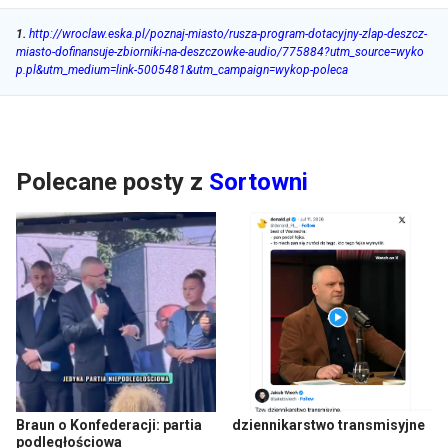
1
.
http://wroclaw.eska.pl/poznaj-miasto/rusza-program-dotacyjny-zlap-deszcz-
miasto-dofinansuje-zbiorniki-na-deszczowke-audio/775884?utm_source=wyko
p.pl&utm_medium=link-5005481&utm_campaign=wykop-poleca
Polecane posty z
Sortowni
Braun o Konfederacji: partia
dziennikarstwo transmisyjne
podległościowa