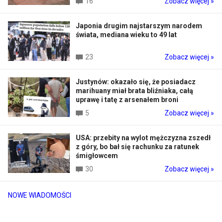
16
Zobacz więcej »
Japonia drugim najstarszym narodem
świata, mediana wieku to 49 lat
23
Zobacz więcej »
Justynów: okazało się, że posiadacz
marihuany miał brata bliźniaka, całą
uprawę i tatę z arsenałem broni
5
Zobacz więcej »
USA: przebity na wylot mężczyzna zszedł
z góry, bo bał się rachunku za ratunek
śmigłowcem
30
Zobacz więcej »
NOWE WIADOMOŚCI