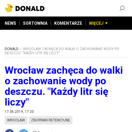
ZAŁÓŻ KONTO
©
2026
DONALD.PL
Wszelkie prawa zastrzeżone
NEWS
SORTOWNIA
KOMENTARZE
WIĘCEJ
DONALD
WROCŁAW ZACHĘCA DO WALKI O ZACHOWANIE WODY PO
DESZCZU. "KAŻDY LITR SIĘ LICZY"
Wrocław zachęca do walki
o zachowanie wody po
deszczu. "Każdy litr się
liczy"
17.06.2019, 17:20
WROCŁAW
ZBIORNIKI RETENCYJNE