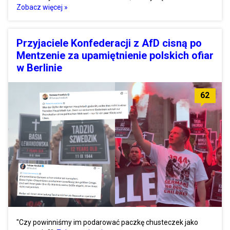
Zobacz więcej »
Przyjaciele Konfederacji z AfD cisną po
Mentzenie za upamiętnienie polskich ofiar
w Berlinie
62
"Czy powinniśmy im podarować paczkę chusteczek jako