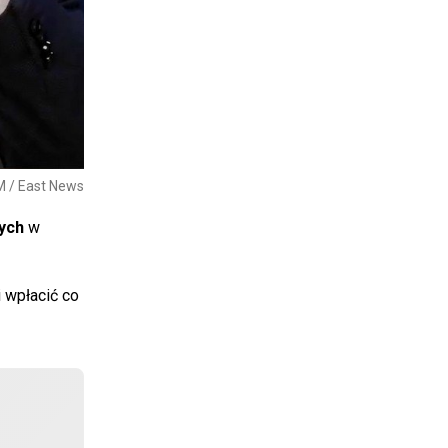
 / East News
ych
w
i wpłacić co