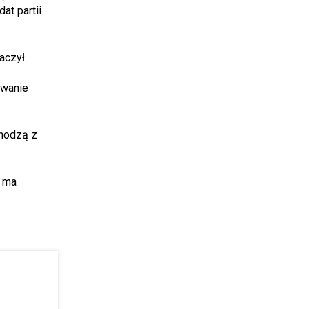
at partii
aczył.
owanie
chodzą z
o ma