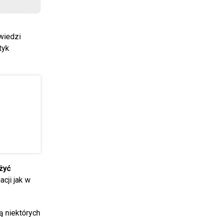
wiedzi
tyk
żyć
acji jak w
ją niektórych