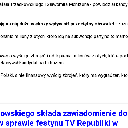
fała Trzaskowskiego i Sławomira Mentzena - powiedział kandyd
ają na nią dużo większy wpływ niż przeciętny obywatel
- zazn
onanie miliony złotych, które idą na subwencje partyjne to marn
sowego wyścigu zbrojeń i od topienia milionów złotych, które po
ekonywał kandydat partii Razem.
Polski, a nie finansowy wyścig zbrojeń, który ma wygrać ten, kt
kowskiego składa zawiadomienie do
w sprawie festynu TV Republiki w