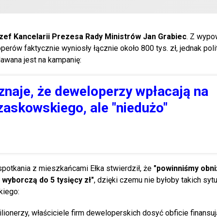
zef Kancelarii Prezesa Rady Ministrów Jan Grabiec
. Z wypo
rów faktycznie wyniosły łącznie około 800 tys. zł, jednak poli
dawana jest na kampanię:
znaje, że deweloperzy wpłacają na
askowskiego, ale "niedużo"
spotkania z mieszkańcami Ełka stwierdził, że
"powinniśmy obni
wyborczą do 5 tysięcy zł"
, dzięki czemu nie byłoby takich sytu
kiego:
ilionerzy, właściciele firm deweloperskich dosyć obficie finansu