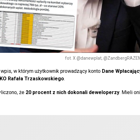
fot. X @danewplat, @ZandbergRAZEM
ę wpis, w którym użytkownik prowadzący konto
Dane Wpłacając
a KO Rafała Trzaskowskiego
.
yliczono, że
20 procent z nich dokonali deweloperzy
. Mieli on