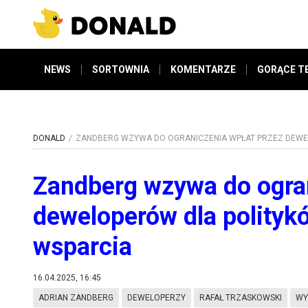
NEWS
SORTOWNIA
KOMENTARZE
GORĄCE T
DONALD
ZANDBERG WZYWA DO OGRANICZENIA WPŁAT PRZEZ DEWEL
Zandberg wzywa do ogran
deweloperów dla polityk
wsparcia
16.04.2025, 16:45
ADRIAN ZANDBERG
DEWELOPERZY
RAFAŁ TRZASKOWSKI
WY