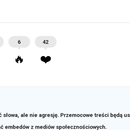
6
42
🔥
❤️
ć słowa, ale nie agresję. Przemocowe treści będą u
ać embedów z mediów społecznościowych.