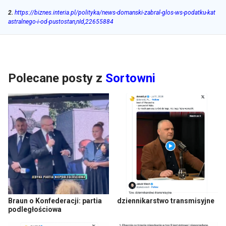
2
.
https://biznes.interia.pl/polityka/news-domanski-zabral-glos-ws-podatku-kat
astralnego-i-od-pustostan,nId,22655884
Polecane posty z
Sortowni
Braun o Konfederacji: partia
dziennikarstwo transmisyjne
podległościowa