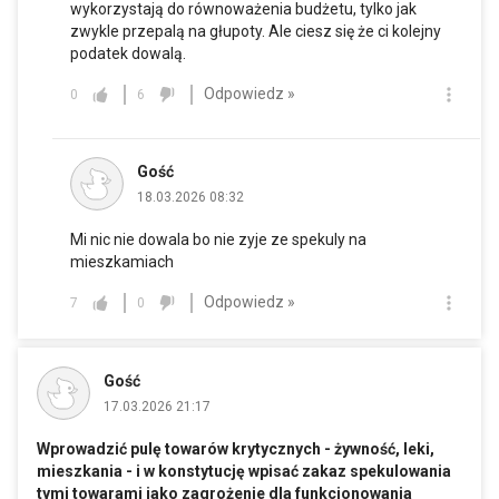
wykorzystają do równoważenia budżetu, tylko jak
zwykle przepalą na głupoty. Ale ciesz się że ci kolejny
podatek dowalą.
Odpowiedz »
0
6
Gość
18.03.2026 08:32
Mi nic nie dowala bo nie zyje ze spekuly na
mieszkamiach
Odpowiedz »
7
0
Gość
17.03.2026 21:17
Wprowadzić pulę towarów krytycznych - żywność, leki,
mieszkania - i w konstytucję wpisać zakaz spekulowania
tymi towarami jako zagrożenie dla funkcjonowania