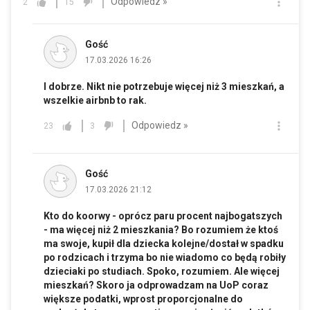
Odpowiedz »
2
15
Gość
17.03.2026 16:26
I dobrze. Nikt nie potrzebuje więcej niż 3 mieszkań, a
wszelkie airbnb to rak.
Odpowiedz »
23
3
Gość
17.03.2026 21:12
Kto do koorwy - oprócz paru procent najbogatszych
- ma więcej niż 2 mieszkania? Bo rozumiem że ktoś
ma swoje, kupił dla dziecka kolejne/dostał w spadku
po rodzicach i trzyma bo nie wiadomo co będą robiły
dzieciaki po studiach. Spoko, rozumiem. Ale więcej
mieszkań? Skoro ja odprowadzam na UoP coraz
większe podatki, wprost proporcjonalne do