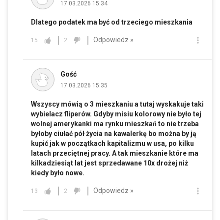
17.03.2026 15:34
Dlatego podatek ma być od trzeciego mieszkania
Odpowiedz »
15
2
Gość
17.03.2026 15:35
Wszyscy mówią o 3 mieszkaniu a tutaj wyskakuje taki
wybielacz fliperów. Gdyby misiu kolorowy nie było tej
wolnej amerykanki ma rynku mieszkań to nie trzeba
byłoby ciułać pół życia na kawalerkę bo można by ją
kupić jak w początkach kapitalizmu w usa, po kilku
latach przeciętnej pracy. A tak mieszkanie które ma
kilkadziesiąt lat jest sprzedawane 10x drożej niż
kiedy było nowe.
Odpowiedz »
13
2