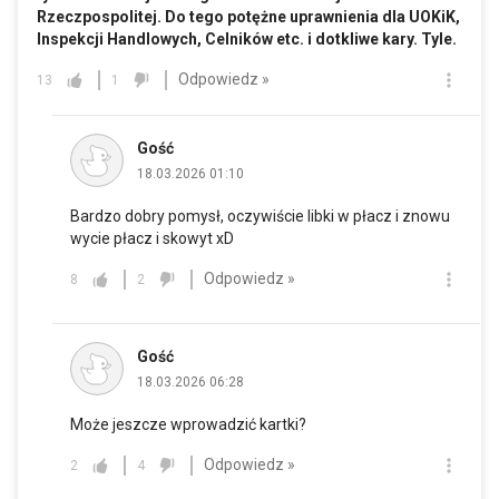
Rzeczpospolitej. Do tego potężne uprawnienia dla UOKiK,
Inspekcji Handlowych, Celników etc. i dotkliwe kary. Tyle.
Odpowiedz »
13
1
Gość
18.03.2026 01:10
Bardzo dobry pomysł, oczywiście libki w płacz i znowu
wycie płacz i skowyt xD
Odpowiedz »
8
2
Gość
18.03.2026 06:28
Może jeszcze wprowadzić kartki?
Odpowiedz »
2
4