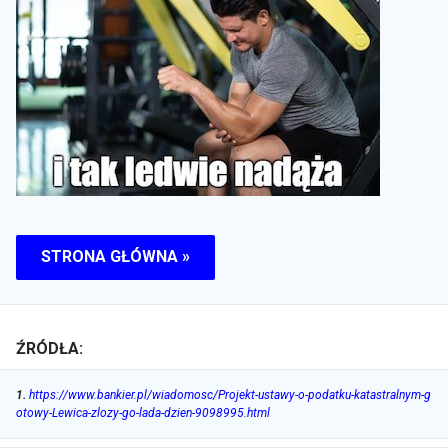
STRONA GŁÓWNA »
ŹRÓDŁA:
1
.
https://www.bankier.pl/wiadomosc/Projekt-ustawy-o-podatku-katastralnym-g
otowy-Lewica-zlozy-go-lada-dzien-9098995.html