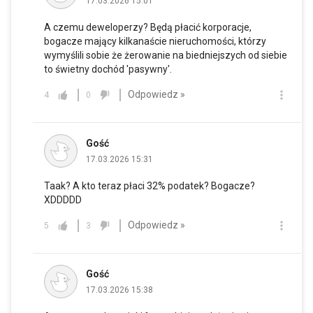
17.03.2026 15:01
A czemu deweloperzy? Będą płacić korporacje,
bogacze mający kilkanaście nieruchomości, którzy
wymyślili sobie że żerowanie na biedniejszych od siebie
to świetny dochód 'pasywny'.
Odpowiedz »
4
0
Gość
17.03.2026 15:31
Taak? A kto teraz płaci 32% podatek? Bogacze?
XDDDDD
Odpowiedz »
5
3
Gość
17.03.2026 15:38