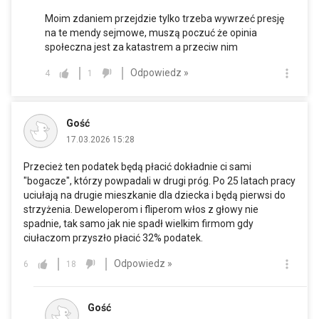
Moim zdaniem przejdzie tylko trzeba wywrzeć presję
na te mendy sejmowe, muszą poczuć że opinia
społeczna jest za katastrem a przeciw nim
Odpowiedz »
4
1
Gość
17.03.2026 15:28
Przecież ten podatek będą płacić dokładnie ci sami
"bogacze", którzy powpadali w drugi próg. Po 25 latach pracy
uciułają na drugie mieszkanie dla dziecka i będą pierwsi do
strzyżenia. Deweloperom i fliperom włos z głowy nie
spadnie, tak samo jak nie spadł wielkim firmom gdy
ciułaczom przyszło płacić 32% podatek.
Odpowiedz »
6
18
Gość