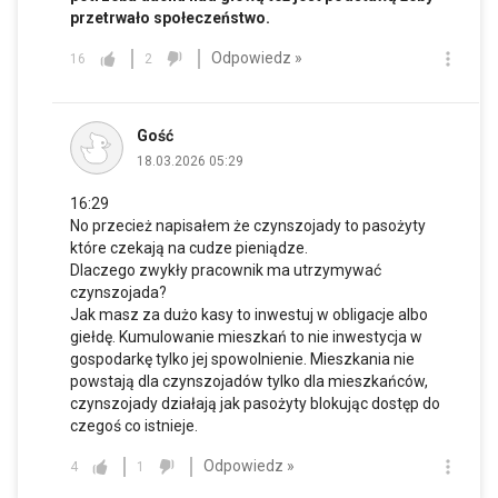
przetrwało społeczeństwo.
Odpowiedz »
16
2
Gość
18.03.2026 05:29
16:29
No przecież napisałem że czynszojady to pasożyty
które czekają na cudze pieniądze.
Dlaczego zwykły pracownik ma utrzymywać
czynszojada?
Jak masz za dużo kasy to inwestuj w obligacje albo
giełdę. Kumulowanie mieszkań to nie inwestycja w
gospodarkę tylko jej spowolnienie. Mieszkania nie
powstają dla czynszojadów tylko dla mieszkańców,
czynszojady działają jak pasożyty blokując dostęp do
czegoś co istnieje.
Odpowiedz »
4
1