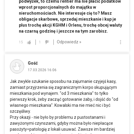
podwyżek, to czemu rentier ma nie płacić podatków
wprost proporcjonalnych do majątku w
nieruchomościach. Nie interesuje cię to? Masz
obligacje skarbowe, sprzedaj mieszkanie i kup je
plus trochę akcji KGHM i Orlenu, trochę obcej waluty
na czarną godzinę i jeszcze na tym zarobisz.
Odpowiedz »
15
1
Gość
17.03.2026 16:06
Jak zwykle szukanie sposobu na zajumanie czyjejś kasy,
zamiast przyjrzenia się zagranicznym korpo skupującym
mieszkania pod wynajem. "od 3 mieszkania" to tylko
pierwszy krok, żeby zacząć gotowanie żaby, i dojść do "od
własnego mieszkania". Kowalski ma nie mieć nic i być
szczęśliwy.
Przy okazji - nie było by problemu z pustostanami i
zawyżonymi czynszami, gdyby można było niepłacące
pasożyty=patologię z lokali usuwać. Zawsze im bardziej