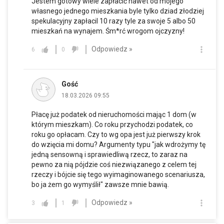
Jestem gotowy wiele zapłacić nawet od mojego
własnego jednego mieszkania byle tylko dziad złodziej
spekulacyjny zapłacil 10 razy tyle za swoje 5 albo 50
mieszkań na wynajem. Śm*rć wrogom ojczyzny!
Odpowiedz »
6
0
Gość
18.03.2026 09:55
Płacę już podatek od nieruchomości mając 1 dom (w
którym mieszkam). Co roku przychodzi podatek, co
roku go opłacam. Czy to wg opa jest już pierwszy krok
do wzięcia mi domu? Argumenty typu "jak wdrożymy tę
jedną sensowną i sprawiedliwą rzecz, to zaraz na
pewno za nią pójdzie coś niezwiązanego z celem tej
rzeczy i bójcie się tego wyimaginowanego scenariusza,
bo ja żem go wymyślił" zawsze mnie bawią.
Odpowiedz »
3
1