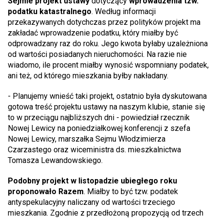
Sejmie projekt ustawy
dotyczący
wprowadzenia tzw.
podatku katastralnego
. Według informacji
przekazywanych dotychczas przez polityków projekt ma
zakładać wprowadzenie podatku, który miałby być
odprowadzany raz do roku. Jego kwota byłaby uzależniona
od wartości posiadanych nieruchomości. Na razie nie
wiadomo, ile procent miałby wynosić wspomniany podatek,
ani też, od którego mieszkania byłby nakładany.
- Planujemy wnieść taki projekt, ostatnio była dyskutowana
gotowa treść projektu ustawy na naszym klubie, stanie się
to w przeciągu najbliższych dni - powiedział rzecznik
Nowej Lewicy na poniedziałkowej konferencji z szefa
Nowej Lewicy, marszałka Sejmu Włodzimierza
Czarzastego oraz wiceministra ds. mieszkalnictwa
Tomasza Lewandowskiego.
Podobny projekt w listopadzie ubiegłego roku
proponowało Razem
. Miałby to być tzw. podatek
antyspekulacyjny naliczany od wartości trzeciego
mieszkania. Zgodnie z przedłożoną propozycją od trzech