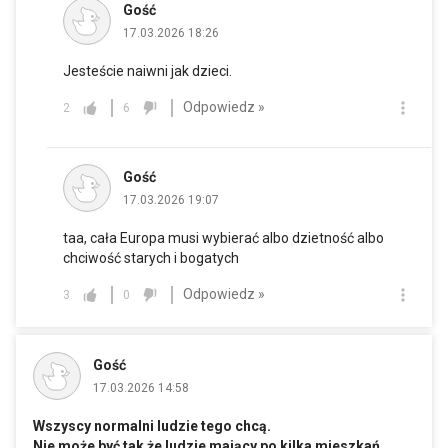
Gość
17.03.2026 18:26
Jesteście naiwni jak dzieci.
Odpowiedz »
2
6
Gość
17.03.2026 19:07
taa, cała Europa musi wybierać albo dzietność albo
chciwość starych i bogatych
Odpowiedz »
3
0
Gość
17.03.2026 14:58
Wszyscy normalni ludzie tego chcą.
Nie może być tak że ludzie mający po kilka mieszkań