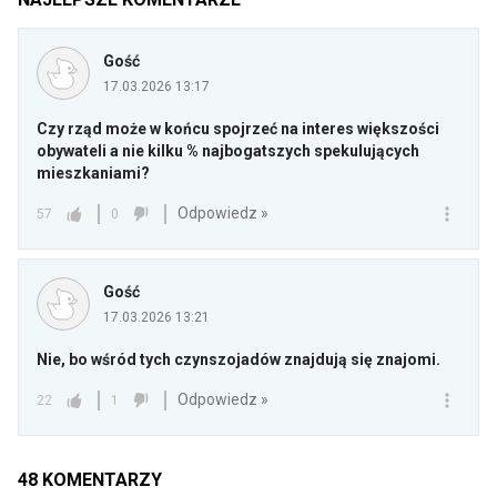
Gość
17.03.2026 13:17
Czy rząd może w końcu spojrzeć na interes większości
obywateli a nie kilku % najbogatszych spekulujących
mieszkaniami?
Odpowiedz »
57
0
Gość
17.03.2026 13:21
Nie, bo wśród tych czynszojadów znajdują się znajomi.
Odpowiedz »
22
1
48
KOMENTARZY