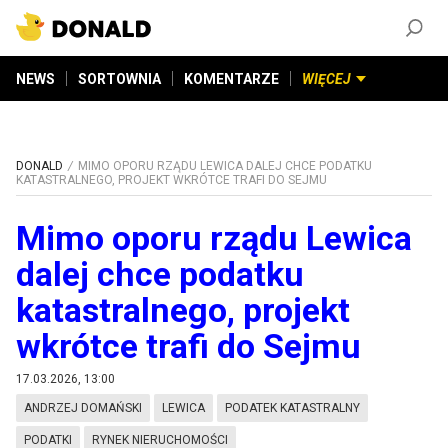
ZAŁÓŻ KONTO
©
2026
DONALD.PL
Wszelkie prawa zastrzeżone
NEWS
SORTOWNIA
KOMENTARZE
WIĘCEJ
DONALD
MIMO OPORU RZĄDU LEWICA DALEJ CHCE PODATKU
KATASTRALNEGO, PROJEKT WKRÓTCE TRAFI DO SEJMU
Mimo oporu rządu Lewica
dalej chce podatku
katastralnego, projekt
wkrótce trafi do Sejmu
17.03.2026, 13:00
ANDRZEJ DOMAŃSKI
LEWICA
PODATEK KATASTRALNY
PODATKI
RYNEK NIERUCHOMOŚCI