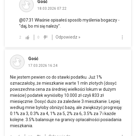
Gość
18.03.2026 07:22
@07:31 Właśnie opisałeś sposób myślenia bogaczy -
"daj, bo mi się należy".
Odpowiedz »
2
0
Gość
17.03.2026 16:24
Nie jestem pewien co do stawki podatku. Już 1%
oznaczałoby, że mieszkanie warte 1 mln złotych (dosyć
powszechna cena za średniej wielkości lokum w dużym
mieście) podatek wyniósłby 10.000 zł czyli 833 zł
miesięcznie. Dosyć dużo za zaledwie 3 mieszkanie. Lepiej
według mnie byłoby obniżyć bazę, ale zwiększyć progresję:
0.1% za 3, 0.3% za 4, 1% za 5, 2% za 6, 3.5% za 7 i każde
kolejne. 3.5% balansuje na granicy opłacalności posiadania
mieszkania.