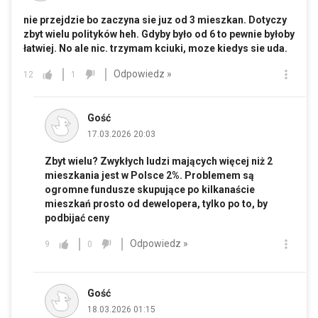
nie przejdzie bo zaczyna sie juz od 3 mieszkan. Dotyczy
zbyt wielu polityków heh. Gdyby było od 6 to pewnie byłoby
łatwiej. No ale nic. trzymam kciuki, moze kiedys sie uda.
Odpowiedz »
12
1
Gość
17.03.2026 20:03
Zbyt wielu? Zwykłych ludzi mających więcej niż 2
mieszkania jest w Polsce 2%. Problemem są
ogromne fundusze skupujące po kilkanaście
mieszkań prosto od dewelopera, tylko po to, by
podbijać ceny
Odpowiedz »
9
0
Gość
18.03.2026 01:15