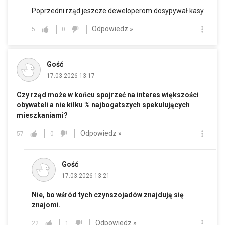
Poprzedni rząd jeszcze deweloperom dosypywał kasy.
Odpowiedz »
5
0
Gość
17.03.2026 13:17
Czy rząd może w końcu spojrzeć na interes większości
obywateli a nie kilku % najbogatszych spekulujących
mieszkaniami?
Odpowiedz »
57
0
Gość
17.03.2026 13:21
Nie, bo wśród tych czynszojadów znajdują się
znajomi.
Odpowiedz »
22
1